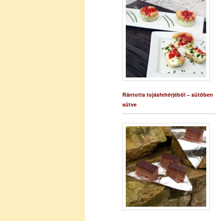
Rántotta tojásfehérjéből – sütőben
sütve