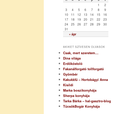
r
1
2
i
3
4
5
6
7
8
9
a
10
11
12
13
14
15
16
17
18
19
20
21
22
23
24
25
26
27
28
29
30
31
« ápr
AKIKET SZÍVESEN OLVASOK
Csak, mert szeretem…
Dina világa
Erdőkóstoló
Fakanálforgató tollforgató
Gyömbér
Kakukkfű – Hortobágyi Anna
Kisildi
Marka boszikonyhája
Sherpa konyhája
Tarka Bárka – hal-gasztro-blog
TücsökBogár Konyhája