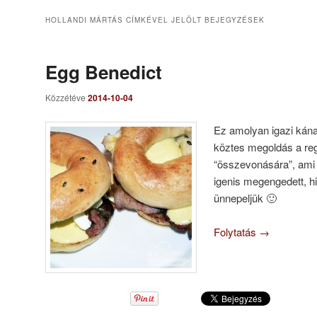
HOLLANDI MÁRTÁS
CÍMKÉVEL JELÖLT BEJEGYZÉSEK
Egg Benedict
Közzétéve
2014-10-04
Ez amolyan igazi kána
köztes megoldás a reg
“összevonására”, ami 
igenis megengedett, h
ünnepeljük 🙂
Folytatás
→