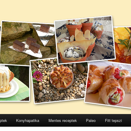
ptek
Konyhapatika
Mentes receptek
Paleo
Fitt tepszi