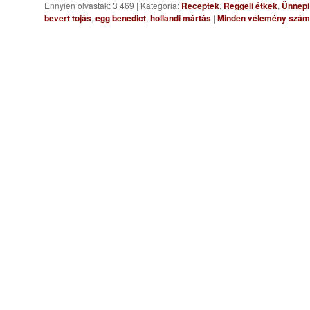
Ennyien olvasták: 3 469
|
Kategória:
Receptek
,
Reggeli étkek
,
Ünnepi
bevert tojás
,
egg benedict
,
hollandi mártás
|
Minden vélemény számí