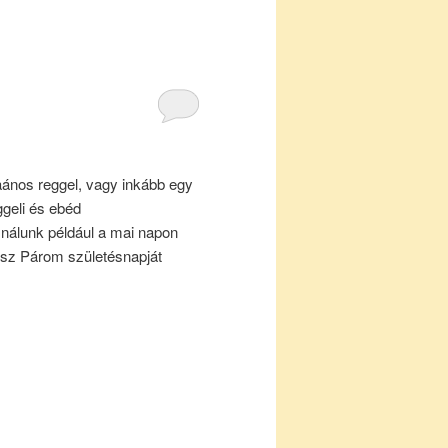
ános reggel, vagy inkább egy
geli és ebéd
nálunk például a mai napon
isz Párom születésnapját