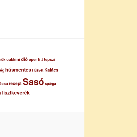
dió
eper
cukkini
fitt tepszi
nök
húsmentes
Kalács
ség
Húsvét
Sasó
recept
ácsa
spárga
 lisztkeverék