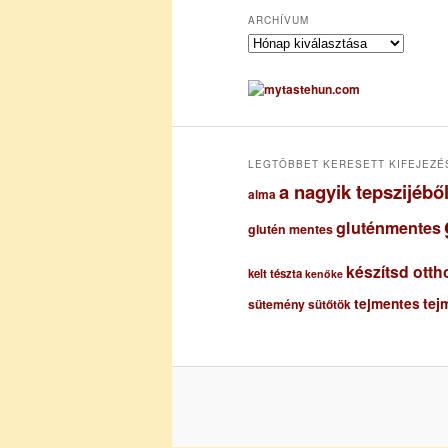
ARCHÍVUM
A
r
c
h
í
v
u
LEGTÖBBET KERESETT KIFEJEZÉ
m
a nagyik tepszijéb
alma
gluténmentes
glutén mentes
készítsd otth
kelt tészta
kenőke
tejmentes
tej
sütemény
sütőtök