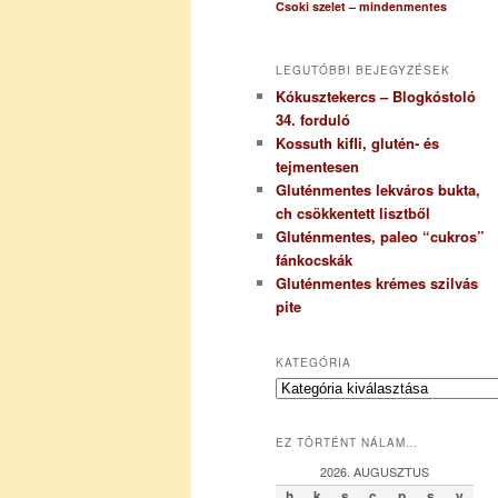
Csoki szelet – mindenmentes
LEGUTÓBBI BEJEGYZÉSEK
Kókusztekercs – Blogkóstoló
34. forduló
Kossuth kifli, glutén- és
tejmentesen
Gluténmentes lekváros bukta,
ch csökkentett lisztből
Gluténmentes, paleo “cukros”
fánkocskák
Gluténmentes krémes szilvás
pite
KATEGÓRIA
K
a
t
EZ TÖRTÉNT NÁLAM…
e
g
2026. AUGUSZTUS
ó
h
k
s
c
p
s
v