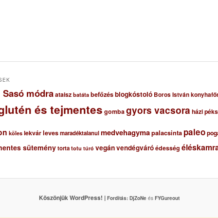
SEK
ől Sasó módra
blogkóstoló
ataisz
befőzés
Boros István konyhafő
batáta
glutén és tejmentes
gyors vacsora
gomba
házi pék
paleo
on
medvehagyma
lekvár
leves
palacsinta
pog
maradéktalanul
köles
éléskamra
mentes sütemény
vegán
vendégváró
édesség
torta
totu
túró
Köszönjük WordPress! |
Fordítás:
DjZoNe
és
FYGureout