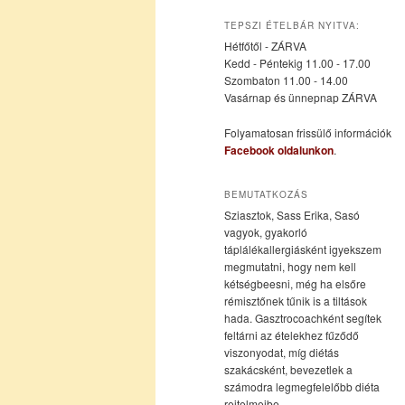
az
a
TEPSZI ÉTELBÁR NYITVA:
Hétfőtől - ZÁRVA
elsődleges
másodlagos
Kedd - Péntekig 11.00 - 17.00
Szombaton 11.00 - 14.00
Vasárnap és ünnepnap ZÁRVA
tartalomra
tartalomra
Folyamatosan frissülő információk
Facebook oldalunkon
.
BEMUTATKOZÁS
Sziasztok, Sass Erika, Sasó
vagyok, gyakorló
táplálékallergiásként igyekszem
megmutatni, hogy nem kell
kétségbeesni, még ha elsőre
rémisztőnek tűnik is a tiltások
hada. Gasztrocoachként segítek
feltárni az ételekhez fűződő
viszonyodat, míg diétás
szakácsként, bevezetlek a
számodra legmegfelelőbb diéta
rejtelmeibe.