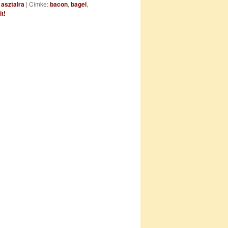
 asztalra
|
Címke:
bacon
,
bagel
,
t!