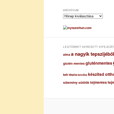
ARCHÍVUM
A
r
c
h
í
v
u
LEGTÖBBET KERESETT KIFEJEZÉ
m
a nagyik tepszijéb
alma
gluténmentes
glutén mentes
készítsd otth
kelt tészta
kenőke
tejmentes
tej
sütemény
sütőtök