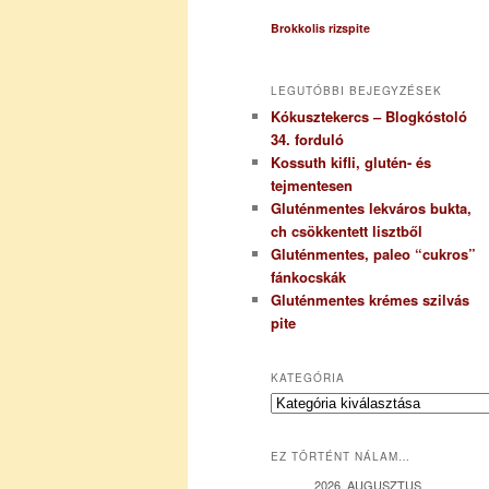
Brokkolis rizspite
LEGUTÓBBI BEJEGYZÉSEK
Kókusztekercs – Blogkóstoló
34. forduló
Kossuth kifli, glutén- és
tejmentesen
Gluténmentes lekváros bukta,
ch csökkentett lisztből
Gluténmentes, paleo “cukros”
fánkocskák
Gluténmentes krémes szilvás
pite
KATEGÓRIA
K
a
t
EZ TÖRTÉNT NÁLAM…
e
g
2026. AUGUSZTUS