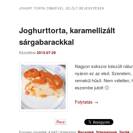
JOHURT TORTA
CÍMKÉVEL JELÖLT BEJEGYZÉSEK
Joghurttorta, karamellizált
sárgabarackkal
Közzétéve
2013-07-29
Nagyon sokszor készült nálunk
nyáron ez az első. Szeretem,
remekül hűsít. Nem véletlen,
eszembe jutott 🙂
Folytatás
→
Ennyien olvasták: 4 642
|
Kategória:
Receptek
,
Sütemények
,
Torták
|