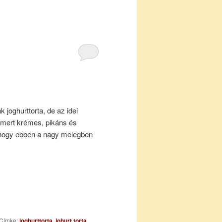
 joghurttorta, de az idei
 mert krémes, pikáns és
 hogy ebben a nagy melegben
Címke:
joghurttorta
,
johurt torta
,