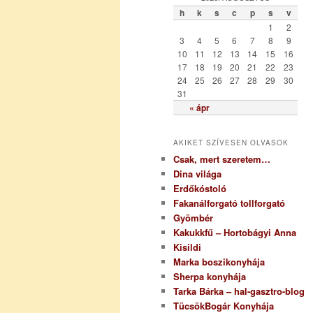
ó
h
k
s
c
p
s
v
r
1
2
i
3
4
5
6
7
8
9
a
10
11
12
13
14
15
16
17
18
19
20
21
22
23
24
25
26
27
28
29
30
31
« ápr
AKIKET SZÍVESEN OLVASOK
Csak, mert szeretem…
Dina világa
Erdőkóstoló
Fakanálforgató tollforgató
Gyömbér
Kakukkfű – Hortobágyi Anna
Kisildi
Marka boszikonyhája
Sherpa konyhája
Tarka Bárka – hal-gasztro-blog
TücsökBogár Konyhája