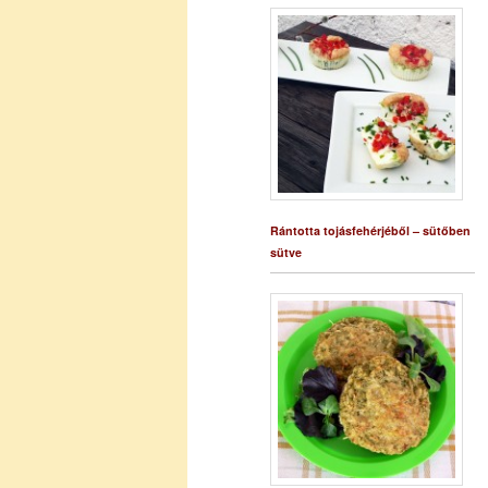
Rántotta tojásfehérjéből – sütőben
sütve