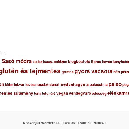
SEK
ől Sasó módra
blogkóstoló
ataisz
befőzés
Boros István konyhafő
batáta
glutén és tejmentes
gyors vacsora
gomba
házi pék
paleo
on
medvehagyma
lekvár
leves
palacsinta
pog
maradéktalanul
köles
éléskamra
mentes sütemény
vegán
vendégváró
édesség
torta
totu
túró
Köszönjük WordPress! |
Fordítás:
DjZoNe
és
FYGureout