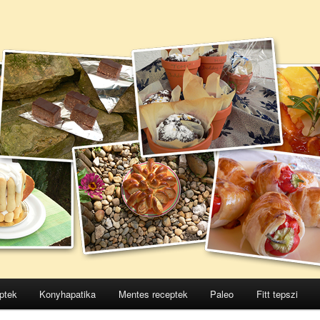
ptek
Konyhapatika
Mentes receptek
Paleo
Fitt tepszi