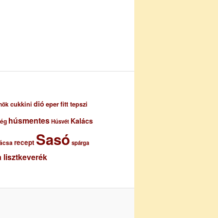
dió
eper
cukkini
fitt tepszi
nök
húsmentes
Kalács
ség
Húsvét
Sasó
recept
ácsa
spárga
 lisztkeverék