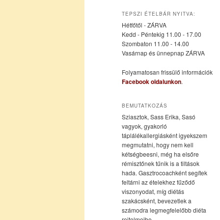
az
a
TEPSZI ÉTELBÁR NYITVA:
Hétfőtől - ZÁRVA
elsődleges
másodlagos
Kedd - Péntekig 11.00 - 17.00
Szombaton 11.00 - 14.00
Vasárnap és ünnepnap ZÁRVA
tartalomra
tartalomra
Folyamatosan frissülő információk
Facebook oldalunkon
.
BEMUTATKOZÁS
Sziasztok, Sass Erika, Sasó
vagyok, gyakorló
táplálékallergiásként igyekszem
megmutatni, hogy nem kell
kétségbeesni, még ha elsőre
rémisztőnek tűnik is a tiltások
hada. Gasztrocoachként segítek
feltárni az ételekhez fűződő
viszonyodat, míg diétás
szakácsként, bevezetlek a
számodra legmegfelelőbb diéta
rejtelmeibe.