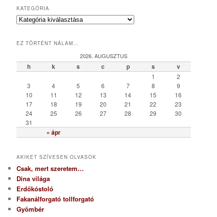
KATEGÓRIA
K
a
t
EZ TÖRTÉNT NÁLAM…
e
g
2026. AUGUSZTUS
ó
h
k
s
c
p
s
v
r
1
2
i
3
4
5
6
7
8
9
a
10
11
12
13
14
15
16
17
18
19
20
21
22
23
24
25
26
27
28
29
30
31
« ápr
AKIKET SZÍVESEN OLVASOK
Csak, mert szeretem…
Dina világa
Erdőkóstoló
Fakanálforgató tollforgató
Gyömbér