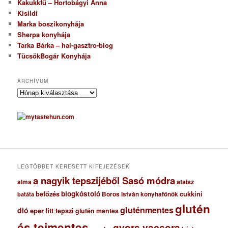
Kakukkfű – Hortobágyi Anna
Kisildi
Marka boszikonyhája
Sherpa konyhája
Tarka Bárka – hal-gasztro-blog
TücsökBogár Konyhája
ARCHÍVUM
A
r
c
h
í
v
u
m
LEGTÖBBET KERESETT KIFEJEZÉSEK
a nagyik tepszijéből Sasó módra
ataisz
alma
blogkóstoló
befőzés
cukkini
Boros István konyhafőnök
batáta
glutén
gluténmentes
dió
eper
fitt tepszi
glutén mentes
és tejmentes
gyors vacsora