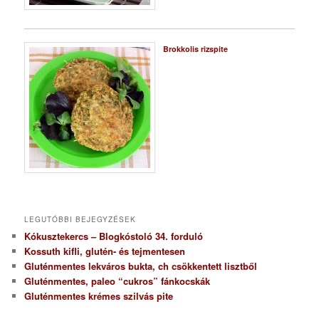
Brokkolis rizspite
LEGUTÓBBI BEJEGYZÉSEK
Kókusztekercs – Blogkóstoló 34. forduló
Kossuth kifli, glutén- és tejmentesen
Gluténmentes lekváros bukta, ch csökkentett lisztből
Gluténmentes, paleo “cukros” fánkocskák
Gluténmentes krémes szilvás pite