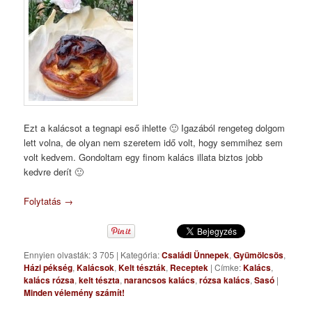
Ezt a kalácsot a tegnapi eső ihlette 🙂 Igazából rengeteg dolgom
lett volna, de olyan nem szeretem idő volt, hogy semmihez sem
volt kedvem. Gondoltam egy finom kalács illata biztos jobb
kedvre derít 🙂
Folytatás
→
Ennyien olvasták: 3 705
|
Kategória:
Családi Ünnepek
,
Gyümölcsös
,
Házi pékség
,
Kalácsok
,
Kelt tészták
,
Receptek
|
Címke:
Kalács
,
kalács rózsa
,
kelt tészta
,
narancsos kalács
,
rózsa kalács
,
Sasó
|
Minden vélemény számít!