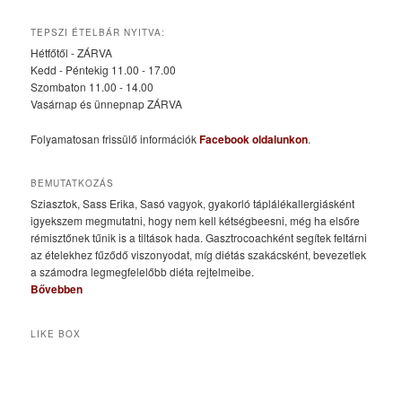
TEPSZI ÉTELBÁR NYITVA:
Hétfőtől - ZÁRVA
Kedd - Péntekig 11.00 - 17.00
Szombaton 11.00 - 14.00
Vasárnap és ünnepnap ZÁRVA
Folyamatosan frissülő információk
Facebook oldalunkon
.
BEMUTATKOZÁS
Sziasztok, Sass Erika, Sasó vagyok, gyakorló táplálékallergiásként
igyekszem megmutatni, hogy nem kell kétségbeesni, még ha elsőre
rémisztőnek tűnik is a tiltások hada. Gasztrocoachként segítek feltárni
az ételekhez fűződő viszonyodat, míg diétás szakácsként, bevezetlek
a számodra legmegfelelőbb diéta rejtelmeibe.
Bővebben
LIKE BOX