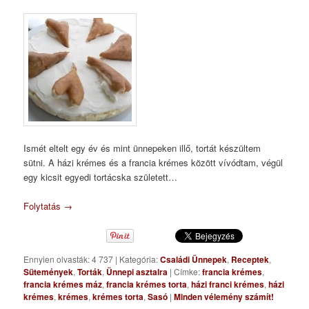
Ismét eltelt egy év és mint ünnepeken illő, tortát készültem
sütni. A házi krémes és a francia krémes között vívódtam, végül
egy kicsit egyedi tortácska született…
Folytatás
→
Ennyien olvasták: 4 737
|
Kategória:
Családi Ünnepek
,
Receptek
,
Sütemények
,
Torták
,
Ünnepi asztalra
|
Címke:
francia krémes
,
francia krémes máz
,
francia krémes torta
,
házi franci krémes
,
házi
krémes
,
krémes
,
krémes torta
,
Sasó
|
Minden vélemény számít!