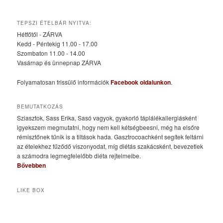
TEPSZI ÉTELBÁR NYITVA:
Hétfőtől - ZÁRVA
Kedd - Péntekig 11.00 - 17.00
Szombaton 11.00 - 14.00
Vasárnap és ünnepnap ZÁRVA
Folyamatosan frissülő információk
Facebook oldalunkon
.
BEMUTATKOZÁS
Sziasztok, Sass Erika, Sasó vagyok, gyakorló táplálékallergiásként
igyekszem megmutatni, hogy nem kell kétségbeesni, még ha elsőre
rémisztőnek tűnik is a tiltások hada. Gasztrocoachként segítek feltárni
az ételekhez fűződő viszonyodat, míg diétás szakácsként, bevezetlek
a számodra legmegfelelőbb diéta rejtelmeibe.
Bővebben
LIKE BOX