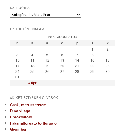
KATEGÓRIA
K
a
t
EZ TÖRTÉNT NÁLAM…
e
g
2026. AUGUSZTUS
ó
h
k
s
c
p
s
v
r
1
2
i
3
4
5
6
7
8
9
a
10
11
12
13
14
15
16
17
18
19
20
21
22
23
24
25
26
27
28
29
30
31
« ápr
AKIKET SZÍVESEN OLVASOK
Csak, mert szeretem…
Dina világa
Erdőkóstoló
Fakanálforgató tollforgató
Gyömbér