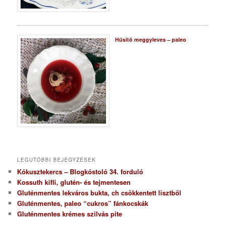
Hűsítő meggyleves – paleo
LEGUTÓBBI BEJEGYZÉSEK
Kókusztekercs – Blogkóstoló 34. forduló
Kossuth kifli, glutén- és tejmentesen
Gluténmentes lekváros bukta, ch csökkentett lisztből
Gluténmentes, paleo “cukros” fánkocskák
Gluténmentes krémes szilvás pite