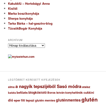
Kakukkfű – Hortobágyi Anna
Kisildi
Marka boszikonyhája
Sherpa konyhája
Tarka Bárka – hal-gasztro-blog
TücsökBogár Konyhája
ARCHÍVUM
A
r
c
h
í
v
u
m
LEGTÖBBET KERESETT KIFEJEZÉSEK
a nagyik tepszijéből Sasó módra
ataisz
alma
blogkóstoló
befőzés
cukkini
Boros István konyhafőnök
batáta
glutén
gluténmentes
dió
eper
fitt tepszi
glutén mentes