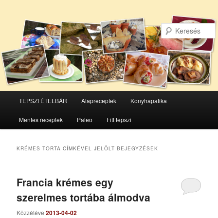
Főmenü
TEPSZI ÉTELBÁR
Alapreceptek
Konyhapatika
Tovább
Tovább
Mentes receptek
Paleo
Fitt tepszi
az
a
elsődleges
másodlagos
KRÉMES TORTA
CÍMKÉVEL JELÖLT BEJEGYZÉSEK
tartalomra
tartalomra
Francia krémes egy
szerelmes tortába álmodva
Közzétéve
2013-04-02