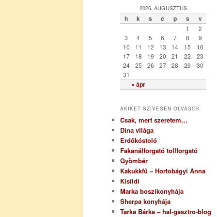
g
2026. AUGUSZTUS
ó
h
k
s
c
p
s
v
r
1
2
i
3
4
5
6
7
8
9
a
10
11
12
13
14
15
16
17
18
19
20
21
22
23
24
25
26
27
28
29
30
31
« ápr
AKIKET SZÍVESEN OLVASOK
Csak, mert szeretem…
Dina világa
Erdőkóstoló
Fakanálforgató tollforgató
Gyömbér
Kakukkfű – Hortobágyi Anna
Kisildi
Marka boszikonyhája
Sherpa konyhája
Tarka Bárka – hal-gasztro-blog