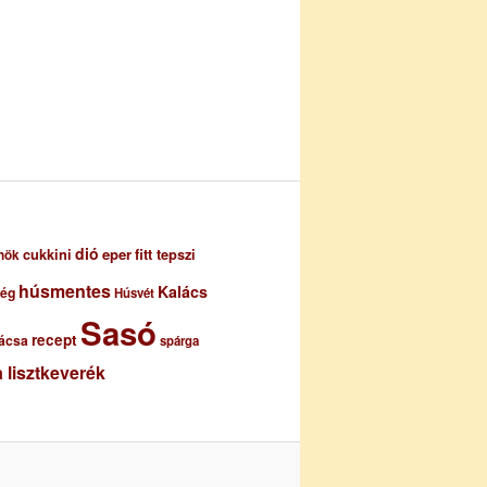
dió
eper
cukkini
fitt tepszi
nök
húsmentes
Kalács
ség
Húsvét
Sasó
recept
ácsa
spárga
 lisztkeverék