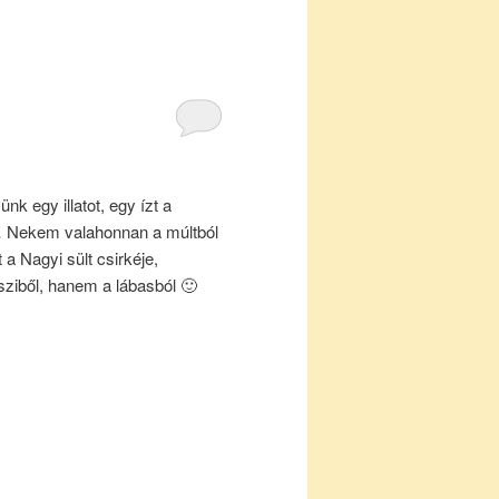
k egy illatot, egy ízt a
 Nekem valahonnan a múltból
 a Nagyi sült csirkéje,
sziből, hanem a lábasból 🙂