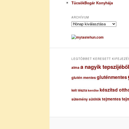
TücsökBogár Konyhája
ARCHÍVUM
A
r
c
h
í
v
u
LEGTÖBBET KERESETT KIFEJEZÉ
m
a nagyik tepszijéb
alma
gluténmentes
glutén mentes
készítsd otth
kelt tészta
kenőke
tejmentes
tej
sütemény
sütőtök