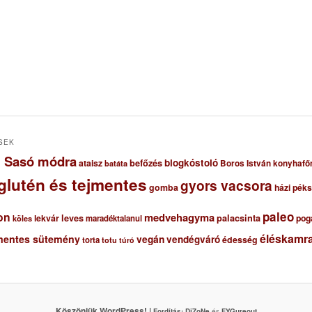
SEK
ől Sasó módra
blogkóstoló
ataisz
befőzés
Boros István konyhafő
batáta
glutén és tejmentes
gyors vacsora
gomba
házi pék
paleo
on
medvehagyma
lekvár
leves
palacsinta
pog
maradéktalanul
köles
éléskamra
mentes sütemény
vegán
vendégváró
édesség
torta
totu
túró
Köszönjük WordPress! |
Fordítás:
DjZoNe
és
FYGureout