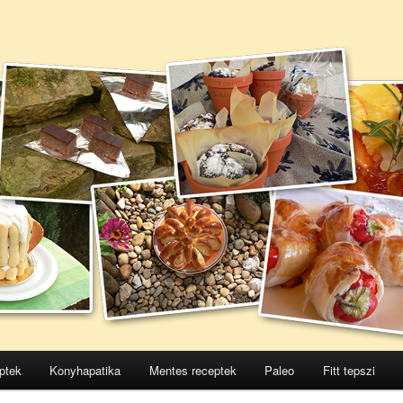
ptek
Konyhapatika
Mentes receptek
Paleo
Fitt tepszi