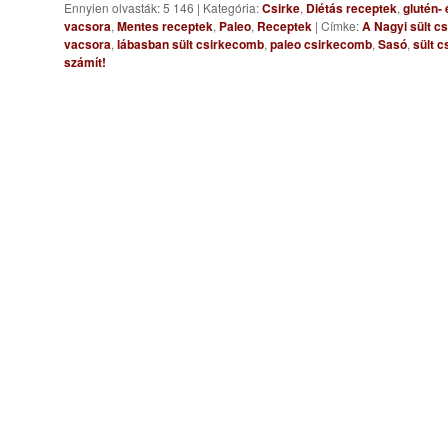
Ennyien olvasták: 5 146
|
Kategória:
Csirke
,
Diétás receptek
,
glutén-
vacsora
,
Mentes receptek
,
Paleo
,
Receptek
|
Címke:
A Nagyi sült cs
vacsora
,
lábasban sült csirkecomb
,
paleo csirkecomb
,
Sasó
,
sült 
számít!