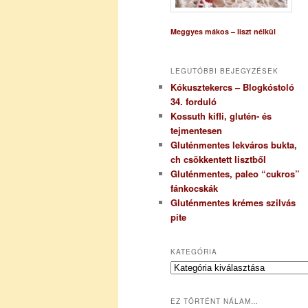
Meggyes mákos – liszt nélkül
LEGUTÓBBI BEJEGYZÉSEK
Kókusztekercs – Blogkóstoló
34. forduló
Kossuth kifli, glutén- és
tejmentesen
Gluténmentes lekváros bukta,
ch csökkentett lisztből
Gluténmentes, paleo “cukros”
fánkocskák
Gluténmentes krémes szilvás
pite
KATEGÓRIA
K
a
t
EZ TÖRTÉNT NÁLAM…
e