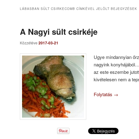
LÁBASBAN SÜLT CSIRKECOMB
CÍMKÉVEL JELÖLT BEJEGYZÉSEK
A Nagyi sült csirkéje
Közzétéve
2017-03-21
Ugye mindannyian őrzün
nagyink konyhájából…
az este eszembe jutott
kivételesen nem a tep
Folytatás
→