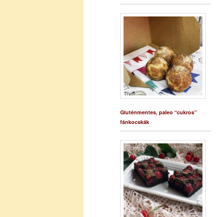
Gluténmentes, paleo “cukros”
fánkocskák