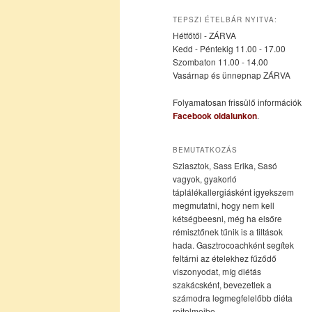
az
a
TEPSZI ÉTELBÁR NYITVA:
Hétfőtől - ZÁRVA
elsődleges
másodlagos
Kedd - Péntekig 11.00 - 17.00
Szombaton 11.00 - 14.00
Vasárnap és ünnepnap ZÁRVA
tartalomra
tartalomra
Folyamatosan frissülő információk
Facebook oldalunkon
.
BEMUTATKOZÁS
Sziasztok, Sass Erika, Sasó
vagyok, gyakorló
táplálékallergiásként igyekszem
megmutatni, hogy nem kell
kétségbeesni, még ha elsőre
rémisztőnek tűnik is a tiltások
hada. Gasztrocoachként segítek
feltárni az ételekhez fűződő
viszonyodat, míg diétás
szakácsként, bevezetlek a
számodra legmegfelelőbb diéta
rejtelmeibe.