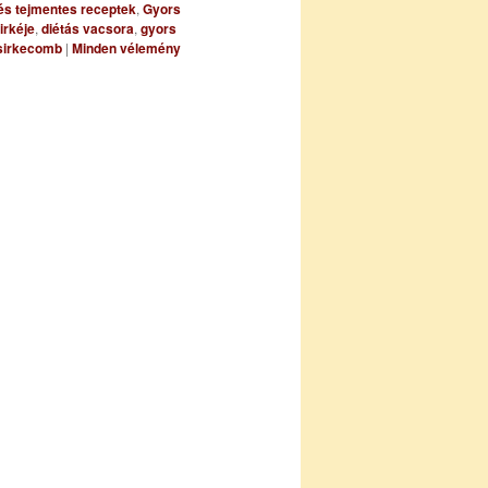
 és tejmentes receptek
,
Gyors
irkéje
,
diétás vacsora
,
gyors
csirkecomb
|
Minden vélemény