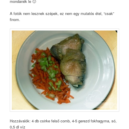
mondanék le 🙂
A fotók nem lesznek szépek, ez nem egy mutatós étel, “csak”
finom.
Hozzávalók: 4 db csirke felső comb, 4-5 gerezd fokhagyma, só,
0,5 dl víz