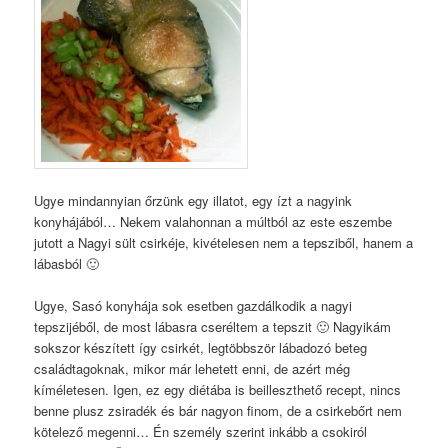
Ugye mindannyian őrzünk egy illatot, egy ízt a nagyink
konyhájából… Nekem valahonnan a múltból az este eszembe
jutott a Nagyi sült csirkéje, kivételesen nem a tepsziből, hanem a
lábasból 🙂
Ugye, Sasó konyhája sok esetben gazdálkodik a nagyi
tepszijéből, de most lábasra cseréltem a tepszit 🙂 Nagyikám
sokszor készített így csirkét, legtöbbször lábadozó beteg
családtagoknak, mikor már lehetett enni, de azért még
kíméletesen. Igen, ez egy diétába is beilleszthető recept, nincs
benne plusz zsiradék és bár nagyon finom, de a csirkebőrt nem
kötelező megenni… Én személy szerint inkább a csokiról