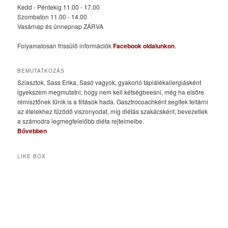
Kedd - Péntekig 11.00 - 17.00
Szombaton 11.00 - 14.00
Vasárnap és ünnepnap ZÁRVA
Folyamatosan frissülő információk
Facebook oldalunkon
.
BEMUTATKOZÁS
Sziasztok, Sass Erika, Sasó vagyok, gyakorló táplálékallergiásként
igyekszem megmutatni, hogy nem kell kétségbeesni, még ha elsőre
rémisztőnek tűnik is a tiltások hada. Gasztrocoachként segítek feltárni
az ételekhez fűződő viszonyodat, míg diétás szakácsként, bevezetlek
a számodra legmegfelelőbb diéta rejtelmeibe.
Bővebben
LIKE BOX