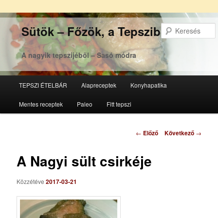
Sütök – Főzök, a Tepsziből
A nagyik tepszijéből – Sasó módra
Főmenü
TEPSZI ÉTELBÁR
Alapreceptek
Konyhapatika
Tovább
Tovább
Mentes receptek
Paleo
Fitt tepszi
az
a
elsődleges
másodlagos
Bejegyzés
←
Előző
Következő
→
navigáció
tartalomra
tartalomra
A Nagyi sült csirkéje
Közzétéve
2017-03-21