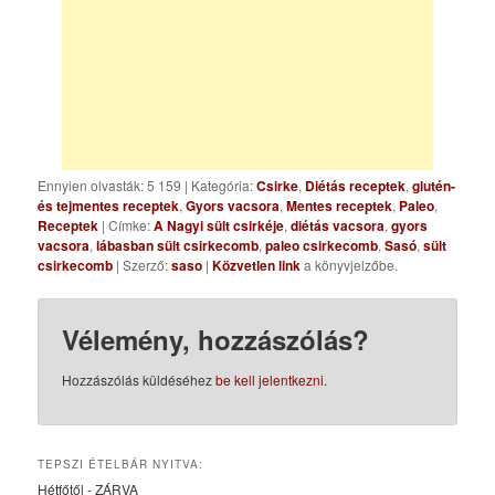
Ennyien olvasták: 5 159
|
Kategória:
Csirke
,
Diétás receptek
,
glutén-
és tejmentes receptek
,
Gyors vacsora
,
Mentes receptek
,
Paleo
,
Receptek
| Címke:
A Nagyi sült csirkéje
,
diétás vacsora
,
gyors
vacsora
,
lábasban sült csirkecomb
,
paleo csirkecomb
,
Sasó
,
sült
csirkecomb
| Szerző:
saso
|
Közvetlen link
a könyvjelzőbe.
Vélemény, hozzászólás?
Hozzászólás küldéséhez
be kell jelentkezni
.
TEPSZI ÉTELBÁR NYITVA:
Hétfőtől - ZÁRVA