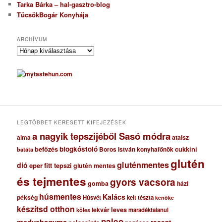
Tarka Bárka – hal-gasztro-blog
TücsökBogár Konyhája
ARCHÍVUM
A
r
c
h
í
v
u
m
LEGTÖBBET KERESETT KIFEJEZÉSEK
a nagyik tepszijéből Sasó módra
ataisz
alma
blogkóstoló
befőzés
cukkini
Boros István konyhafőnök
batáta
glutén
gluténmentes
dió
eper
fitt tepszi
glutén mentes
és tejmentes
gyors vacsora
gomba
házi
húsmentes
Kalács
pékség
Húsvét
kelt tészta
kenőke
készítsd otthon
lekvár
leves
maradéktalanul
köles
paleo
medvehagyma