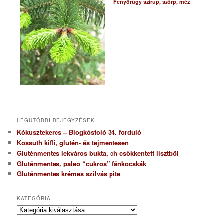
Fenyőrügy szirup, szörp, méz
LEGUTÓBBI BEJEGYZÉSEK
Kókusztekercs – Blogkóstoló 34. forduló
Kossuth kifli, glutén- és tejmentesen
Gluténmentes lekváros bukta, ch csökkentett lisztből
Gluténmentes, paleo “cukros” fánkocskák
Gluténmentes krémes szilvás pite
KATEGÓRIA
K
a