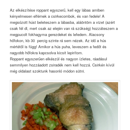
Az elkészítése roppant egyszerű, kell egy lábas amiben
kényelmesen elférnek a csirkecombok, és van fedele! A
megsózott húst beleteszem a lábasba, aláöntöm a vizet (azért
csak fél dl, mert csak az elején van rá szükség) hozzáteszem a
megpucolt fokhagyma gerezdeket és lefedem. Alacsony
hőfokon, kb 30 percig szinte rá sem nézek. Az idő a hús
mértétől is függ! Amikor a hús puha, leveszem a fedőt és
nagyobb hőfokra kapcsolva kicsit lepirítom.
Roppant egyszerűen elkészül és nagyon ízletes, ráadásul
semmilyen hozzáadott zsiradék nem kell hozzá. Csirkén kívül
még oldalast szoktunk hasonló módon sütni.