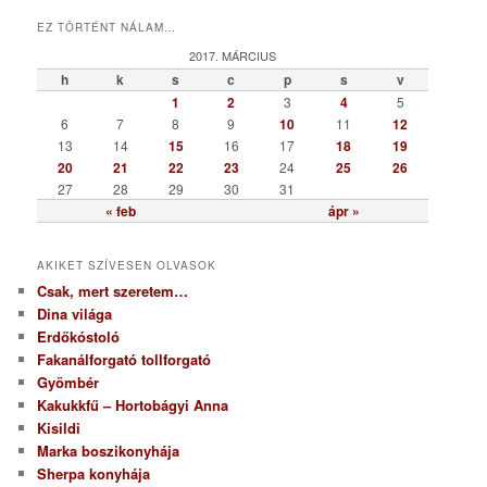
t
EZ TÖRTÉNT NÁLAM…
e
g
2017. MÁRCIUS
ó
h
k
s
c
p
s
v
r
1
2
3
4
5
i
6
7
8
9
10
11
12
a
13
14
15
16
17
18
19
20
21
22
23
24
25
26
27
28
29
30
31
« feb
ápr »
AKIKET SZÍVESEN OLVASOK
Csak, mert szeretem…
Dina világa
Erdőkóstoló
Fakanálforgató tollforgató
Gyömbér
Kakukkfű – Hortobágyi Anna
Kisildi
Marka boszikonyhája
Sherpa konyhája