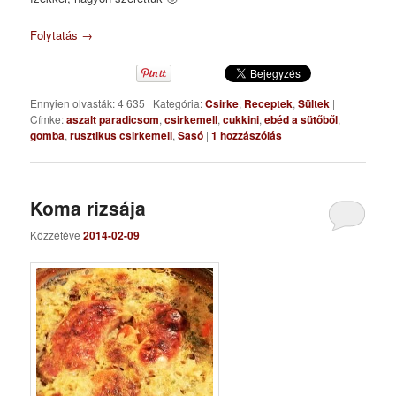
Folytatás
→
Ennyien olvasták: 4 635
|
Kategória:
Csirke
,
Receptek
,
Sültek
|
Címke:
aszalt paradicsom
,
csirkemell
,
cukkini
,
ebéd a sütőből
,
gomba
,
rusztikus csirkemell
,
Sasó
|
1
hozzászólás
Koma rizsája
Közzétéve
2014-02-09