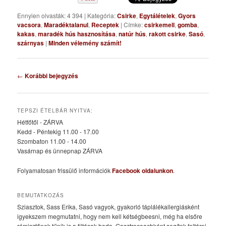
Ennyien olvasták: 4 394
|
Kategória:
Csirke
,
Egytálételek
,
Gyors
vacsora
,
Maradéktalanul
,
Receptek
|
Címke:
csirkemell
,
gomba
,
kakas
,
maradék hús hasznosítása
,
natúr hús
,
rakott csirke
,
Sasó
,
szárnyas
|
Minden vélemény számít!
Bejegyzés
←
Korábbi bejegyzés
navigáció
TEPSZI ÉTELBÁR NYITVA:
Hétfőtől - ZÁRVA
Kedd - Péntekig 11.00 - 17.00
Szombaton 11.00 - 14.00
Vasárnap és ünnepnap ZÁRVA
Folyamatosan frissülő információk
Facebook oldalunkon
.
BEMUTATKOZÁS
Sziasztok, Sass Erika, Sasó vagyok, gyakorló táplálékallergiásként
igyekszem megmutatni, hogy nem kell kétségbeesni, még ha elsőre
rémisztőnek tűnik is a tiltások hada. Gasztrocoachként segítek feltárni