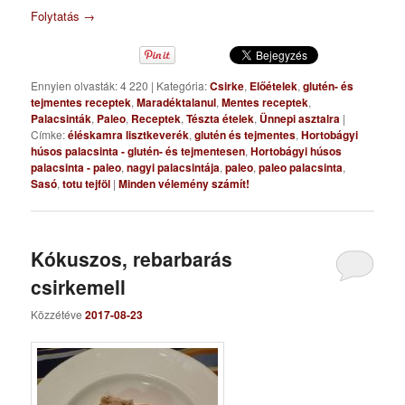
Folytatás
→
Ennyien olvasták: 4 220
|
Kategória:
Csirke
,
Előételek
,
glutén- és
tejmentes receptek
,
Maradéktalanul
,
Mentes receptek
,
Palacsinták
,
Paleo
,
Receptek
,
Tészta ételek
,
Ünnepi asztalra
|
Címke:
éléskamra lisztkeverék
,
glutén és tejmentes
,
Hortobágyi
húsos palacsinta - glutén- és tejmentesen
,
Hortobágyi húsos
palacsinta - paleo
,
nagyi palacsintája
,
paleo
,
paleo palacsinta
,
Sasó
,
totu tejföl
|
Minden vélemény számít!
Kókuszos, rebarbarás
csirkemell
Közzétéve
2017-08-23