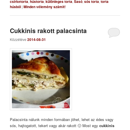
csirketorta
,
hústorta
,
különleges torta
,
Sasó
,
sós torta
,
torta
húsból
|
Minden vélemény számít!
Cukkinis rakott palacsinta
Közzétéve
2014-08-31
Palacsinta nálunk minden formában jöhet, lehet az édes vagy
sós, hajtogatott, tekert vagy akár rakott 🙂 Most egy
cukkinis