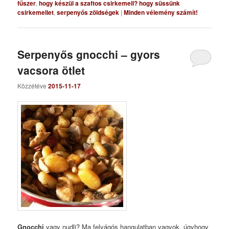
fűszer
,
hogy készül a szaftos csirkemell? hogy süssünk
csirkemellet
,
serpenyős zöldségek
|
Minden vélemény számít!
Serpenyős gnocchi – gyors
vacsora ötlet
Közzétéve
2015-11-17
Gnocchi
vagy nudli? Ma felvágós hangulatban vagyok, úgyhogy