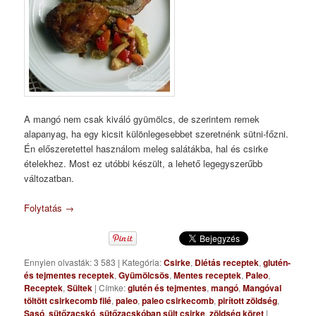
A mangó nem csak kiváló gyümölcs, de szerintem remek
alapanyag, ha egy kicsit különlegesebbet szeretnénk sütni-főzni.
Én előszeretettel használom meleg salátákba, hal és csirke
ételekhez. Most ez utóbbi készült, a lehető legegyszerűbb
változatban.
Folytatás
→
Ennyien olvasták: 3 583
|
Kategória:
Csirke
,
Diétás receptek
,
glutén-
és tejmentes receptek
,
Gyümölcsös
,
Mentes receptek
,
Paleo
,
Receptek
,
Sültek
|
Címke:
glutén és tejmentes
,
mangó
,
Mangóval
töltött csirkecomb filé
,
paleo
,
paleo csirkecomb
,
pirított zöldség
,
Sasó
,
sütőzacskó
,
sütőzacskóban sült csirke
,
zöldség köret
|