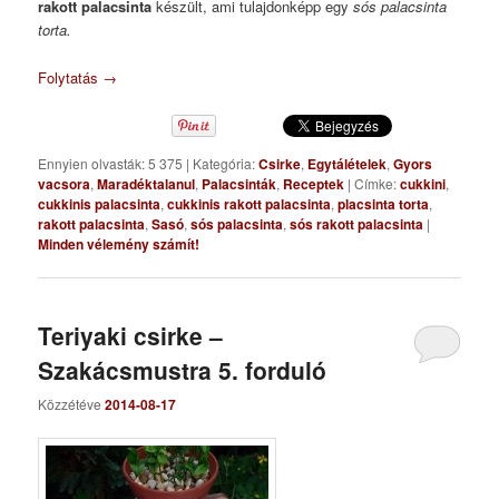
rakott palacsinta
készült, ami tulajdonképp egy
sós palacsinta
torta.
Folytatás
→
Ennyien olvasták: 5 375
|
Kategória:
Csirke
,
Egytálételek
,
Gyors
vacsora
,
Maradéktalanul
,
Palacsinták
,
Receptek
|
Címke:
cukkini
,
cukkinis palacsinta
,
cukkinis rakott palacsinta
,
placsinta torta
,
rakott palacsinta
,
Sasó
,
sós palacsinta
,
sós rakott palacsinta
|
Minden vélemény számít!
Teriyaki csirke –
Szakácsmustra 5. forduló
Közzétéve
2014-08-17