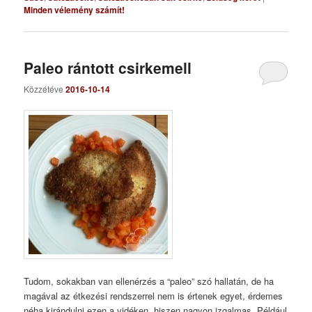
Minden vélemény számít!
Paleo rántott csirkemell
Közzétéve
2016-10-14
Tudom, sokakban van ellenérzés a “paleo” szó hallatán, de ha
magával az étkezési rendszerrel nem is értenek egyet, érdemes
néha kirándulni ezen a vidéken, hiszen nagyon izgalmas. Például