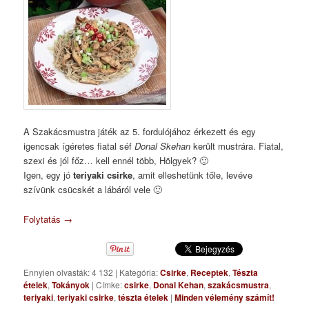
A Szakácsmustra játék az 5. fordulójához érkezett és egy
igencsak ígéretes fiatal séf
Donal Skehan
került mustrára. Fiatal,
szexi és jól főz… kell ennél több, Hölgyek? 🙂
Igen, egy jó
teriyaki csirke
, amit elleshetünk tőle, levéve
szívünk csücskét a lábáról vele 🙂
Folytatás
→
Ennyien olvasták: 4 132
|
Kategória:
Csirke
,
Receptek
,
Tészta
ételek
,
Tokányok
|
Címke:
csirke
,
Donal Kehan
,
szakácsmustra
,
teriyaki
,
teriyaki csirke
,
tészta ételek
|
Minden vélemény számít!