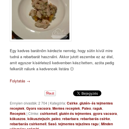
Egy kedves barátnőm kérdezte nemrég, hogy sütin kívül mire
tudná a rebarbarát használni. Akkor jutott eszembe ez az étel,
amit egyszer kísérletező kedvemben készítettem, azóta pedig
felkerült nálunk a kedvencek listára 🙂
Folytatás
→
Ennyien olvasták: 2 704
|
Kategória:
Csirke
,
glutén- és tejmentes
receptek
,
Gyors vacsora
,
Mentes receptek
,
Paleo
,
raguk
,
Receptek
|
Címke:
csirkemell
,
glutén és tejmentes
,
gyors vacsora
,
kókuszos
,
kókusztejszín
,
paleo
,
rebarbara
,
rebarbarás csirke
,
rebarbarás csirkemell
,
Sasó
,
tejmentes tejszínes ragu
|
Minden