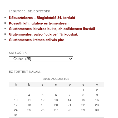
LEGUTÓBBI BEJEGYZÉSEK
Kókusztekercs – Blogkóstoló 34. forduló
Kossuth kifli, glutén- és tejmentesen
Gluténmentes lekváros bukta, ch csökkentett lisztből
Gluténmentes, paleo “cukros” fánkocskák
Gluténmentes krémes szilvás pite
KATEGÓRIA
K
a
t
EZ TÖRTÉNT NÁLAM…
e
g
2026. AUGUSZTUS
ó
h
k
s
c
p
s
v
r
1
2
i
3
4
5
6
7
8
9
a
10
11
12
13
14
15
16
17
18
19
20
21
22
23
24
25
26
27
28
29
30
31