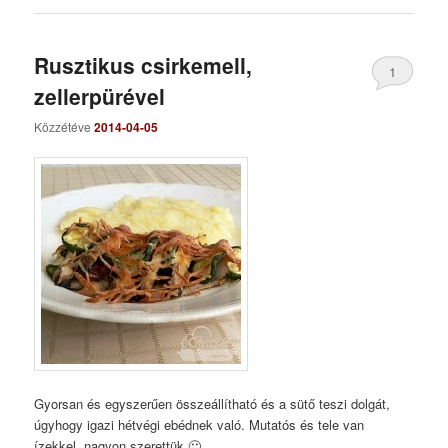
Rusztikus csirkemell,
1
zellerpürével
Közzétéve
2014-04-05
Gyorsan és egyszerűen összeállítható és a sütő teszi dolgát,
úgyhogy igazi hétvégi ebédnek való. Mutatós és tele van
ízekkel, nagyon szerettük 🙂