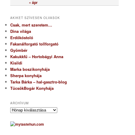
« ápr
AKIKET SZÍVESEN OLVASOK
Csak, mert szeretem…
Dina világa
Erdőkóstoló
Fakanálforgató tollforgató
Gyömbér
Kakukkfű – Hortobágyi Anna
Kisildi
Marka boszikonyhája
Sherpa konyhája
Tarka Bárka – hal-gasztro-blog
TücsökBogár Konyhája
ARCHÍVUM
A
r
c
h
í