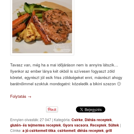
Tavasz van, még ha a mai időjáráson nem is annyira látszik…
Ilyenkor az ember lánya két okból is szívesen fogyaszt zöld
köretet, egyrészt jól esik friss zöldségeket enni, másrészt ahogy
barátnőimmel szoktuk mondogatni: közeledik a bikini szezon 🙂
Folytatás
→
Ennyien olvasták: 27 047
|
Kategória:
Csirke
,
Diétás receptek
,
glutén- és tejmentes receptek
,
Gyors vacsora
,
Receptek
,
Sültek
|
Címke:
a jó csirkemell titka
,
csirkemell
,
diétás receptek
,
grill