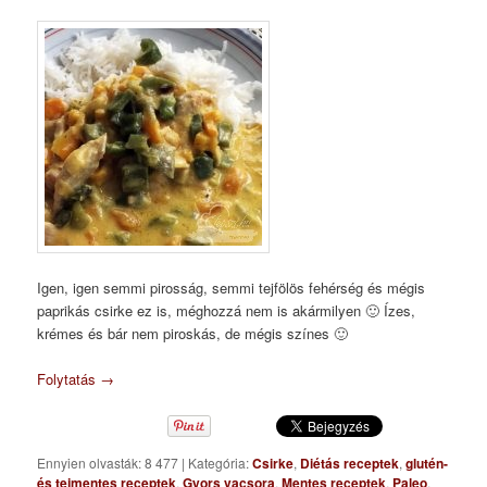
Igen, igen semmi pirosság, semmi tejfölös fehérség és mégis
paprikás csirke ez is, méghozzá nem is akármilyen 🙂 Ízes,
krémes és bár nem piroskás, de mégis színes 🙂
Folytatás
→
Ennyien olvasták: 8 477
|
Kategória:
Csirke
,
Diétás receptek
,
glutén-
és tejmentes receptek
,
Gyors vacsora
,
Mentes receptek
,
Paleo
,