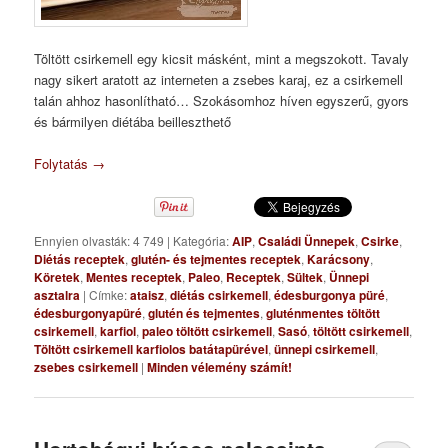
Töltött csirkemell egy kicsit másként, mint a megszokott. Tavaly
nagy sikert aratott az interneten a zsebes karaj, ez a csirkemell
talán ahhoz hasonlítható… Szokásomhoz híven egyszerű, gyors
és bármilyen diétába beilleszthető
Folytatás
→
Ennyien olvasták: 4 749
|
Kategória:
AIP
,
Családi Ünnepek
,
Csirke
,
Diétás receptek
,
glutén- és tejmentes receptek
,
Karácsony
,
Köretek
,
Mentes receptek
,
Paleo
,
Receptek
,
Sültek
,
Ünnepi
asztalra
|
Címke:
ataisz
,
diétás csirkemell
,
édesburgonya püré
,
édesburgonyapüré
,
glutén és tejmentes
,
gluténmentes töltött
csirkemell
,
karfiol
,
paleo töltött csirkemell
,
Sasó
,
töltött csirkemell
,
Töltött csirkemell karfiolos batátapürével
,
ünnepi csirkemell
,
zsebes csirkemell
|
Minden vélemény számít!