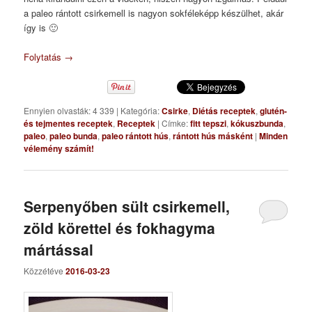
a paleo rántott csirkemell is nagyon sokféleképp készülhet, akár
így is 🙂
Folytatás
→
Ennyien olvasták: 4 339
|
Kategória:
Csirke
,
Diétás receptek
,
glutén-
és tejmentes receptek
,
Receptek
|
Címke:
fitt tepszi
,
kókuszbunda
,
paleo
,
paleo bunda
,
paleo rántott hús
,
rántott hús másként
|
Minden
vélemény számít!
Serpenyőben sült csirkemell,
zöld körettel és fokhagyma
mártással
Közzétéve
2016-03-23