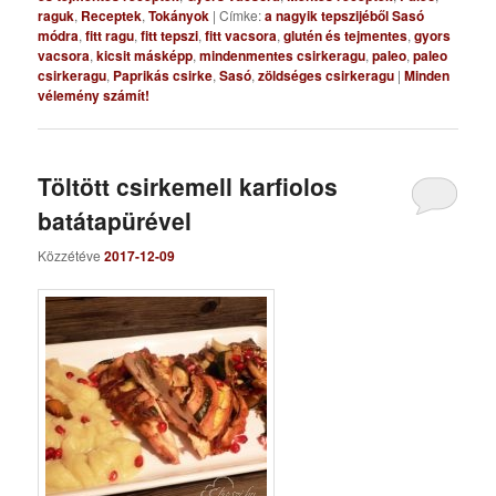
raguk
,
Receptek
,
Tokányok
|
Címke:
a nagyik tepszijéből Sasó
módra
,
fitt ragu
,
fitt tepszi
,
fitt vacsora
,
glutén és tejmentes
,
gyors
vacsora
,
kicsit másképp
,
mindenmentes csirkeragu
,
paleo
,
paleo
csirkeragu
,
Paprikás csirke
,
Sasó
,
zöldséges csirkeragu
|
Minden
vélemény számít!
Töltött csirkemell karfiolos
batátapürével
Közzétéve
2017-12-09