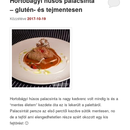
Hortobágyi húsos palacsinta
– glutén- és tejmentesen
Közzétéve
2017-10-19
Hortobágyi húsos palacsinta is nagy kedvenc volt mindig is és a
“mentes életem” kezdete óta ez is lekerült a palettáról.
Palacsintát persze az első perctől kezdve sütök mentesen, no
de a tejföl ami elengedhetetlen része azért okozott egy kis
fejtörést 🙂