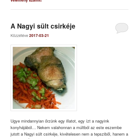
vélemény számít!
A Nagyi sült csirkéje
Közzétéve
2017-03-21
Ugye mindannyian őrzünk egy illatot, egy ízt a nagyink
konyhájából… Nekem valahonnan a múltból az este eszembe
jutott a Nagyi sült csirkéje, kivételesen nem a tepsziből, hanem a