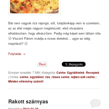
Bár nem vagyok rizs rajongó, sőt, tulajdonképp nem is szeretem,
ez az étel mégis nagyon megtetszett, első olvasásra
elhatároztam, hogy elkészítem. Pedig még képet sem láttam róla
🙂 Viszont Párom imádja a rizses ételeket… ugye ez elég
inspiráció? 🙂
Folytatás
→
Ennyien olvasták: 7 589
|
Kategória:
Csirke
,
Egytálételek
,
Receptek
|
Címke:
csirke
,
egytálétel
,
rizs
,
rizses csirke
,
tejben sült csirke
|
Minden vélemény számít!
Rakott szárnyas
Közzétéve
2014-01-23