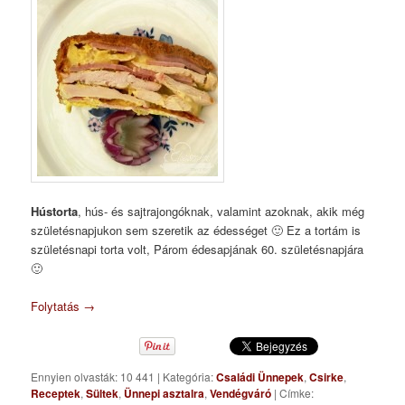
Hústorta
, hús- és sajtrajongóknak, valamint azoknak, akik még
születésnapjukon sem szeretik az édességet 🙂 Ez a tortám is
születésnapi torta volt, Párom édesapjának 60. születésnapjára
🙂
Folytatás
→
Ennyien olvasták: 10 441
|
Kategória:
Családi Ünnepek
,
Csirke
,
Receptek
,
Sültek
,
Ünnepi asztalra
,
Vendégváró
|
Címke: