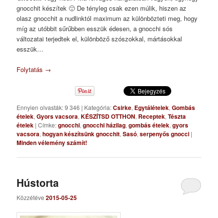
gnocchit készítek 🙂 De tényleg csak ezen múlik, hiszen az
olasz gnocchit a nudlinktól maximum az különbözteti meg, hogy
míg az utóbbit sűrűbben esszük édesen, a gnocchi sós
változatai terjedtek el, különböző szószokkal, mártásokkal
esszük…
Folytatás
→
Ennyien olvasták: 9 346
|
Kategória:
Csirke
,
Egytálételek
,
Gombás
ételek
,
Gyors vacsora
,
KÉSZÍTSD OTTHON
,
Receptek
,
Tészta
ételek
|
Címke:
gnocchi
,
gnocchi házilag
,
gombás ételek
,
gyors
vacsora
,
hogyan készítsünk gnocchit
,
Sasó
,
serpenyős gnocci
|
Minden vélemény számít!
Hústorta
Közzétéve
2015-05-25