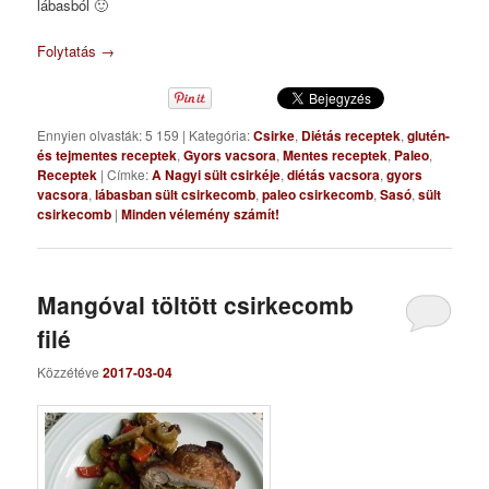
lábasból 🙂
Folytatás
→
Ennyien olvasták: 5 159
|
Kategória:
Csirke
,
Diétás receptek
,
glutén-
és tejmentes receptek
,
Gyors vacsora
,
Mentes receptek
,
Paleo
,
Receptek
|
Címke:
A Nagyi sült csirkéje
,
diétás vacsora
,
gyors
vacsora
,
lábasban sült csirkecomb
,
paleo csirkecomb
,
Sasó
,
sült
csirkecomb
|
Minden vélemény számít!
Mangóval töltött csirkecomb
filé
Közzétéve
2017-03-04