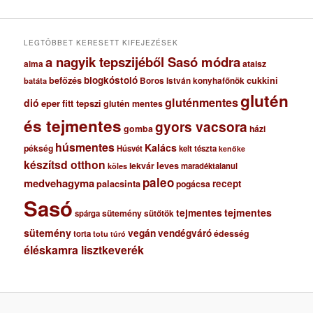
v
u
m
LEGTÖBBET KERESETT KIFEJEZÉSEK
a nagyik tepszijéből Sasó módra
ataisz
alma
blogkóstoló
befőzés
cukkini
Boros István konyhafőnök
batáta
glutén
gluténmentes
dió
eper
fitt tepszi
glutén mentes
és tejmentes
gyors vacsora
gomba
házi
húsmentes
Kalács
pékség
Húsvét
kelt tészta
kenőke
készítsd otthon
lekvár
leves
maradéktalanul
köles
paleo
medvehagyma
recept
palacsinta
pogácsa
Sasó
tejmentes
tejmentes
sütemény
spárga
sütőtök
sütemény
vegán
vendégváró
édesség
torta
totu
túró
éléskamra lisztkeverék