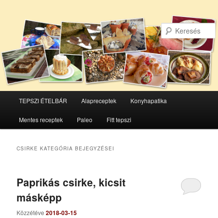
Főmenü
TEPSZI ÉTELBÁR
Alapreceptek
Konyhapatika
Tovább
Tovább
Mentes receptek
Paleo
Fitt tepszi
az
a
elsődleges
másodlagos
CSIRKE
KATEGÓRIA BEJEGYZÉSEI
tartalomra
tartalomra
Paprikás csirke, kicsit
másképp
Közzétéve
2018-03-15