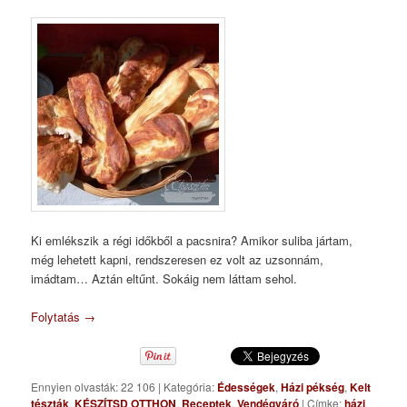
Ki emlékszik a régi időkből a pacsnira? Amikor suliba jártam,
még lehetett kapni, rendszeresen ez volt az uzsonnám,
imádtam… Aztán eltűnt. Sokáig nem láttam sehol.
Folytatás
→
Ennyien olvasták: 22 106
|
Kategória:
Édességek
,
Házi pékség
,
Kelt
tészták
,
KÉSZÍTSD OTTHON
,
Receptek
,
Vendégváró
|
Címke:
házi