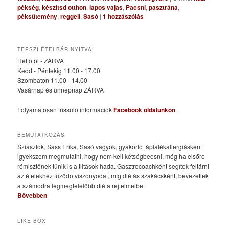
pékség
,
készítsd otthon
,
lapos vajas
,
Pacsni
,
pasztrána
,
péksütemény
,
reggeli
,
Sasó
|
1
hozzászólás
TEPSZI ÉTELBÁR NYITVA:
Hétfőtől - ZÁRVA
Kedd - Péntekig 11.00 - 17.00
Szombaton 11.00 - 14.00
Vasárnap és ünnepnap ZÁRVA
Folyamatosan frissülő információk
Facebook oldalunkon
.
BEMUTATKOZÁS
Sziasztok, Sass Erika, Sasó vagyok, gyakorló táplálékallergiásként
igyekszem megmutatni, hogy nem kell kétségbeesni, még ha elsőre
rémisztőnek tűnik is a tiltások hada. Gasztrocoachként segítek feltárni
az ételekhez fűződő viszonyodat, míg diétás szakácsként, bevezetlek
a számodra legmegfelelőbb diéta rejtelmeibe.
Bővebben
LIKE BOX