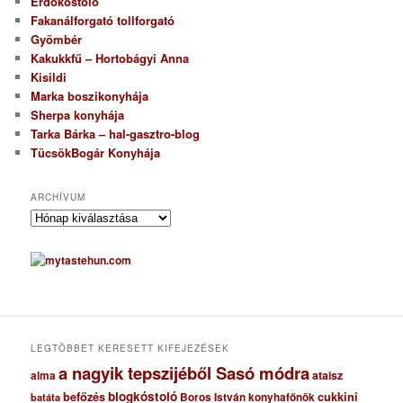
Erdőkóstoló
Fakanálforgató tollforgató
Gyömbér
Kakukkfű – Hortobágyi Anna
Kisildi
Marka boszikonyhája
Sherpa konyhája
Tarka Bárka – hal-gasztro-blog
TücsökBogár Konyhája
ARCHÍVUM
A
r
c
h
í
v
u
m
LEGTÖBBET KERESETT KIFEJEZÉSEK
a nagyik tepszijéből Sasó módra
ataisz
alma
blogkóstoló
befőzés
cukkini
Boros István konyhafőnök
batáta