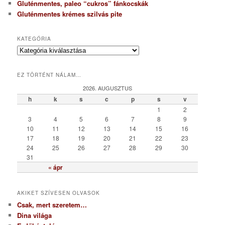
Gluténmentes, paleo “cukros” fánkocskák
Gluténmentes krémes szilvás pite
KATEGÓRIA
K
a
t
EZ TÖRTÉNT NÁLAM…
e
g
2026. AUGUSZTUS
ó
h
k
s
c
p
s
v
r
1
2
i
3
4
5
6
7
8
9
a
10
11
12
13
14
15
16
17
18
19
20
21
22
23
24
25
26
27
28
29
30
31
« ápr
AKIKET SZÍVESEN OLVASOK
Csak, mert szeretem…
Dina világa