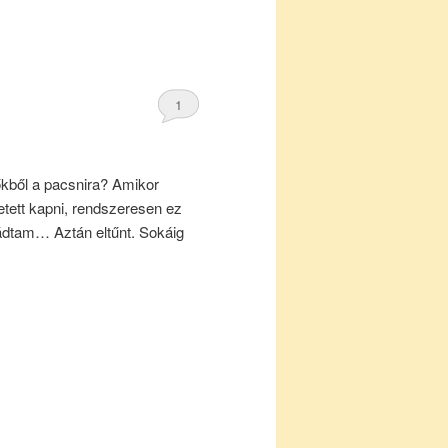
1
dőkből a pacsnira? Amikor
etett kapni, rendszeresen ez
ádtam… Aztán eltűnt. Sokáig