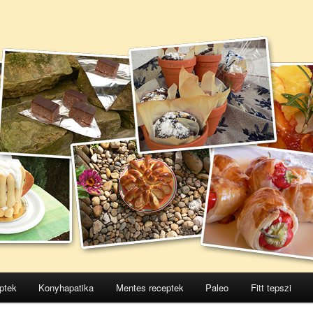
ptek
Konyhapatika
Mentes receptek
Paleo
Fitt tepszi