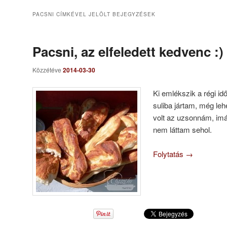
PACSNI
CÍMKÉVEL JELÖLT BEJEGYZÉSEK
Pacsni, az elfeledett kedvenc :)
Közzétéve
2014-03-30
Ki emlékszik a régi i
suliba jártam, még leh
volt az uzsonnám, im
nem láttam sehol.
Folytatás
→