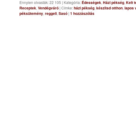
Ennyien olvasták: 22 105
|
Kategória:
Édességek
,
Házi pékség
,
Kelt 
Receptek
,
Vendégváró
|
Címke:
házi pékség
,
készítsd otthon
,
lapos 
péksütemény
,
reggeli
,
Sasó
|
1
hozzászólás