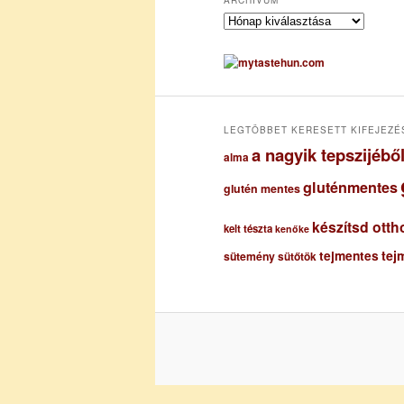
A
r
c
h
í
v
u
LEGTÖBBET KERESETT KIFEJEZÉ
m
a nagyik tepszijéb
alma
gluténmentes
glutén mentes
készítsd otth
kelt tészta
kenőke
tejmentes
tej
sütemény
sütőtök