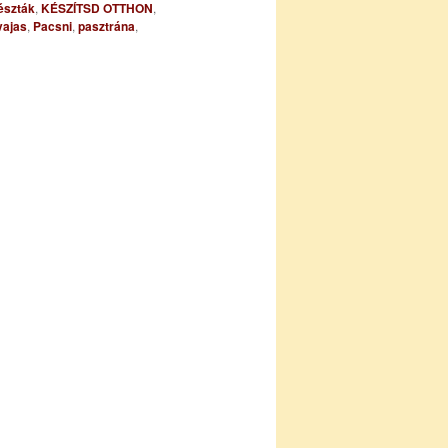
tészták
,
KÉSZÍTSD OTTHON
,
vajas
,
Pacsni
,
pasztrána
,