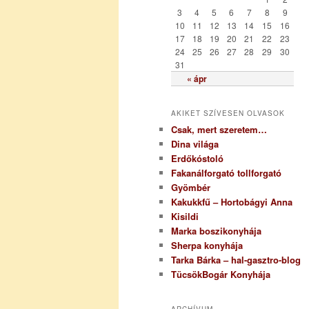
i
3
4
5
6
7
8
9
a
10
11
12
13
14
15
16
17
18
19
20
21
22
23
24
25
26
27
28
29
30
31
« ápr
AKIKET SZÍVESEN OLVASOK
Csak, mert szeretem…
Dina világa
Erdőkóstoló
Fakanálforgató tollforgató
Gyömbér
Kakukkfű – Hortobágyi Anna
Kisildi
Marka boszikonyhája
Sherpa konyhája
Tarka Bárka – hal-gasztro-blog
TücsökBogár Konyhája
ARCHÍVUM