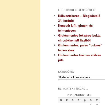
LEGUTÓBBI BEJEGYZÉSEK
Kókusztekercs – Blogkóstoló
34. forduló
Kossuth kifli, glutén- és
tejmentesen
Gluténmentes lekváros bukta,
ch csökkentett lisztből
Gluténmentes, paleo “cukros”
fánkocskák
Gluténmentes krémes szilvás
pite
KATEGÓRIA
K
a
t
EZ TÖRTÉNT NÁLAM…
e
g
2026. AUGUSZTUS
ó
h
k
s
c
p
s
v
r
1
2