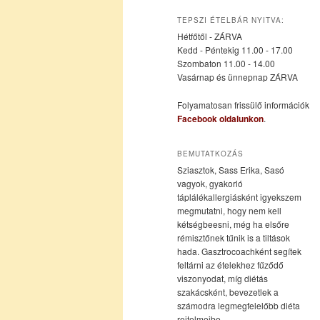
az
a
TEPSZI ÉTELBÁR NYITVA:
Hétfőtől - ZÁRVA
elsődleges
másodlagos
Kedd - Péntekig 11.00 - 17.00
Szombaton 11.00 - 14.00
Vasárnap és ünnepnap ZÁRVA
tartalomra
tartalomra
Folyamatosan frissülő információk
Facebook oldalunkon
.
BEMUTATKOZÁS
Sziasztok, Sass Erika, Sasó
vagyok, gyakorló
táplálékallergiásként igyekszem
megmutatni, hogy nem kell
kétségbeesni, még ha elsőre
rémisztőnek tűnik is a tiltások
hada. Gasztrocoachként segítek
feltárni az ételekhez fűződő
viszonyodat, míg diétás
szakácsként, bevezetlek a
számodra legmegfelelőbb diéta
rejtelmeibe.