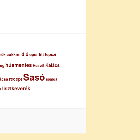
dió
eper
cukkini
fitt tepszi
nök
húsmentes
Kalács
ség
Húsvét
Sasó
recept
ácsa
spárga
 lisztkeverék