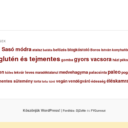
SEK
ől Sasó módra
blogkóstoló
ataisz
befőzés
Boros István konyhafő
batáta
glutén és tejmentes
gyors vacsora
gomba
házi pék
paleo
on
medvehagyma
lekvár
leves
palacsinta
pog
maradéktalanul
köles
éléskamra
mentes sütemény
vegán
vendégváró
édesség
torta
totu
túró
Köszönjük WordPress! |
Fordítás:
DjZoNe
és
FYGureout