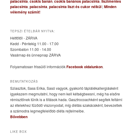
palacsinta
,
csokis banán
,
csokis banános palacsinta
,
lisztmentes
palacsinta
,
palacsinta
,
palacsinta liszt és cukor nélkül
|
Minden
vélemény számít!
TEPSZI ÉTELBÁR NYITVA:
Hétfőtől - ZÁRVA
Kedd - Péntekig 11.00 - 17.00
Szombaton 11.00 - 14.00
Vasárnap és ünnepnap ZÁRVA
Folyamatosan frissülő információk
Facebook oldalunkon
.
BEMUTATKOZÁS
Sziasztok, Sass Erika, Sasó vagyok, gyakorló táplálékallergiásként
igyekszem megmutatni, hogy nem kell kétségbeesni, még ha elsőre
rémisztőnek tűnik is a tiltások hada. Gasztrocoachként segítek feltárni
az ételekhez fűződő viszonyodat, míg diétás szakácsként, bevezetlek
a számodra legmegfelelőbb diéta rejtelmeibe.
Bővebben
LIKE BOX