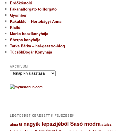
Erdőkóstoló
Fakanálforgató tollforgató
Gyömbér
Kakukkfű – Hortobágyi Anna
Kisildi
Marka boszikonyhája
Sherpa konyhája
Tarka Bárka – hal-gasztro-blog
TücsökBogár Konyhája
ARCHÍVUM
A
r
c
h
í
v
u
m
LEGTÖBBET KERESETT KIFEJEZÉSEK
a nagyik tepszijéből Sasó módra
ataisz
alma