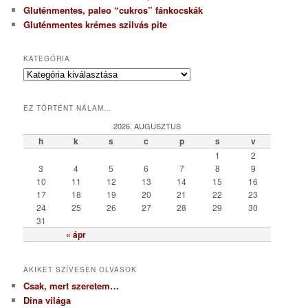
Gluténmentes, paleo “cukros” fánkocskák
Gluténmentes krémes szilvás pite
KATEGÓRIA
K
a
t
EZ TÖRTÉNT NÁLAM…
e
g
2026. AUGUSZTUS
ó
h
k
s
c
p
s
v
r
1
2
i
3
4
5
6
7
8
9
a
10
11
12
13
14
15
16
17
18
19
20
21
22
23
24
25
26
27
28
29
30
31
« ápr
AKIKET SZÍVESEN OLVASOK
Csak, mert szeretem…
Dina világa