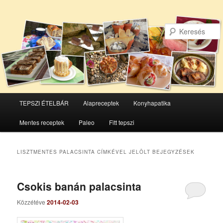
Főmenü
TEPSZI ÉTELBÁR
Alapreceptek
Konyhapatika
Tovább
Tovább
Mentes receptek
Paleo
Fitt tepszi
az
a
elsődleges
másodlagos
LISZTMENTES PALACSINTA
CÍMKÉVEL JELÖLT BEJEGYZÉSEK
tartalomra
tartalomra
Csokis banán palacsinta
Közzétéve
2014-02-03