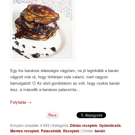
Egy kis banános édességre vágytam, na jó leginkább a banán
vágyott már rá, hogy történjen vele valami, mert nagyon
barnulgatott 🙂 Az első gondolatom az volt, hogy csokis banán
lesz, a második a banános palacsinta…
Folytatás
→
Ennyien olvasták: 4 593
|
Kategória:
Diétás receptek
,
Gyümölcsös
,
Mentes receptek
,
Palacsinták
,
Receptek
|
Címke:
banán