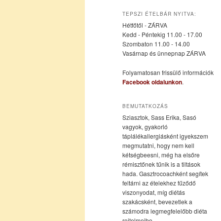
az
a
TEPSZI ÉTELBÁR NYITVA:
Hétfőtől - ZÁRVA
elsődleges
másodlagos
Kedd - Péntekig 11.00 - 17.00
Szombaton 11.00 - 14.00
Vasárnap és ünnepnap ZÁRVA
tartalomra
tartalomra
Folyamatosan frissülő információk
Facebook oldalunkon
.
BEMUTATKOZÁS
Sziasztok, Sass Erika, Sasó
vagyok, gyakorló
táplálékallergiásként igyekszem
megmutatni, hogy nem kell
kétségbeesni, még ha elsőre
rémisztőnek tűnik is a tiltások
hada. Gasztrocoachként segítek
feltárni az ételekhez fűződő
viszonyodat, míg diétás
szakácsként, bevezetlek a
számodra legmegfelelőbb diéta
rejtelmeibe.