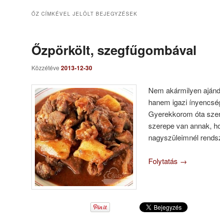
ŐZ
CÍMKÉVEL JELÖLT BEJEGYZÉSEK
Őzpörkölt, szegfűgombával
Közzétéve
2013-12-30
Nem akármilyen ajánd
hanem igazi ínyencség
Gyerekkorom óta szer
szerepe van annak, h
nagyszüleimnél rendsz
Folytatás
→