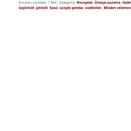
Ennyien olvasták: 7 964
|
Kategória:
Receptek
,
Ünnepi asztalra
,
Vadé
őzpörkölt
,
pörkölt
,
Sasó
,
szegfű gomba
,
vadételek
|
Minden vélemén