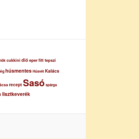
dió
eper
cukkini
fitt tepszi
nök
húsmentes
Kalács
ség
Húsvét
Sasó
recept
ácsa
spárga
 lisztkeverék