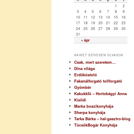
r
1
2
i
3
4
5
6
7
8
9
a
10
11
12
13
14
15
16
17
18
19
20
21
22
23
24
25
26
27
28
29
30
31
« ápr
AKIKET SZÍVESEN OLVASOK
Csak, mert szeretem…
Dina világa
Erdőkóstoló
Fakanálforgató tollforgató
Gyömbér
Kakukkfű – Hortobágyi Anna
Kisildi
Marka boszikonyhája
Sherpa konyhája
Tarka Bárka – hal-gasztro-blog
TücsökBogár Konyhája