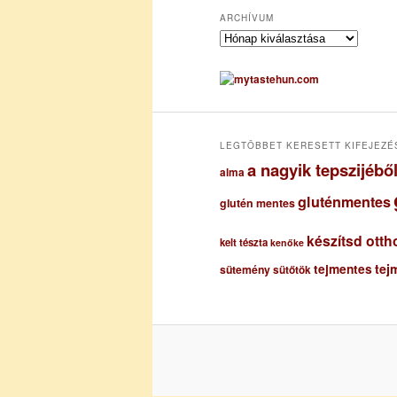
ARCHÍVUM
A
r
c
h
í
v
u
LEGTÖBBET KERESETT KIFEJEZÉ
m
a nagyik tepszijéb
alma
gluténmentes
glutén mentes
készítsd otth
kelt tészta
kenőke
tejmentes
tej
sütemény
sütőtök