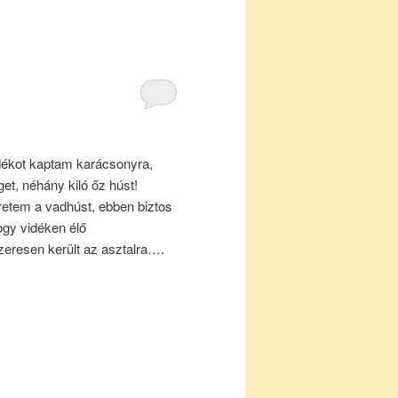
ékot kaptam karácsonyra,
et, néhány kiló őz húst!
etem a vadhúst, ebben biztos
ogy vidéken élő
eresen került az asztalra….