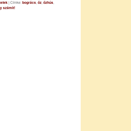
telek
|
Címke:
bogrács
,
őz
,
őzhús
,
y számít!