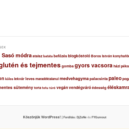
SEK
ől Sasó módra
blogkóstoló
ataisz
befőzés
Boros István konyhafő
batáta
glutén és tejmentes
gyors vacsora
gomba
házi pék
paleo
on
medvehagyma
lekvár
leves
palacsinta
pog
maradéktalanul
köles
éléskamra
mentes sütemény
vegán
vendégváró
édesség
torta
totu
túró
Köszönjük WordPress! |
Fordítás:
DjZoNe
és
FYGureout