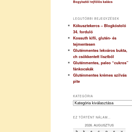
Bogyiszlói tejfölös kalács
LEGUTÓBBI BEJEGYZÉSEK
Kókusztekercs – Blogkóstoló
34. forduló
Kossuth kifli, glutén- és
tejmentesen
Gluténmentes lekváros bukta,
ch csökkentett lisztből
Gluténmentes, paleo “cukros”
fánkocskák
Gluténmentes krémes szilvás
pite
KATEGÓRIA
K
a
t
EZ TÖRTÉNT NÁLAM…
e
g
2026. AUGUSZTUS
ó
h
k
s
c
p
s
v