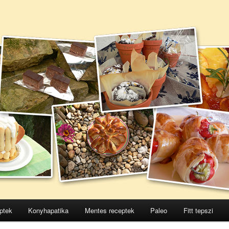
ptek
Konyhapatika
Mentes receptek
Paleo
Fitt tepszi