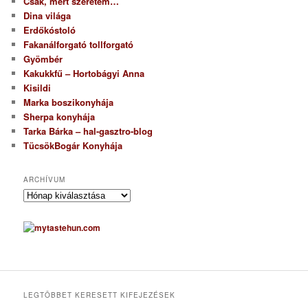
Csak, mert szeretem…
Dina világa
Erdőkóstoló
Fakanálforgató tollforgató
Gyömbér
Kakukkfű – Hortobágyi Anna
Kisildi
Marka boszikonyhája
Sherpa konyhája
Tarka Bárka – hal-gasztro-blog
TücsökBogár Konyhája
ARCHÍVUM
A
r
c
h
í
v
u
m
LEGTÖBBET KERESETT KIFEJEZÉSEK