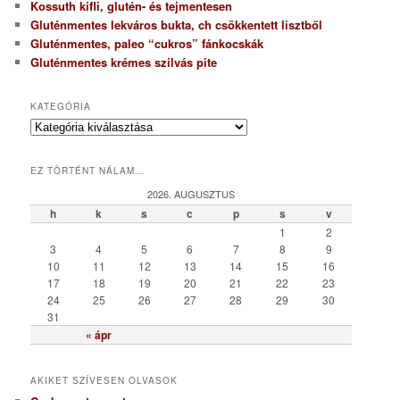
Kossuth kifli, glutén- és tejmentesen
Gluténmentes lekváros bukta, ch csökkentett lisztből
Gluténmentes, paleo “cukros” fánkocskák
Gluténmentes krémes szilvás pite
KATEGÓRIA
K
a
t
EZ TÖRTÉNT NÁLAM…
e
g
2026. AUGUSZTUS
ó
h
k
s
c
p
s
v
r
1
2
i
3
4
5
6
7
8
9
a
10
11
12
13
14
15
16
17
18
19
20
21
22
23
24
25
26
27
28
29
30
31
« ápr
AKIKET SZÍVESEN OLVASOK