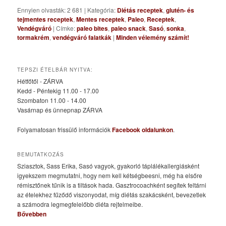
Ennyien olvasták: 2 681
|
Kategória:
Diétás receptek
,
glutén- és
tejmentes receptek
,
Mentes receptek
,
Paleo
,
Receptek
,
Vendégváró
|
Címke:
paleo bites
,
paleo snack
,
Sasó
,
sonka
,
tormakrém
,
vendégváró falatkák
|
Minden vélemény számít!
TEPSZI ÉTELBÁR NYITVA:
Hétfőtől - ZÁRVA
Kedd - Péntekig 11.00 - 17.00
Szombaton 11.00 - 14.00
Vasárnap és ünnepnap ZÁRVA
Folyamatosan frissülő információk
Facebook oldalunkon
.
BEMUTATKOZÁS
Sziasztok, Sass Erika, Sasó vagyok, gyakorló táplálékallergiásként
igyekszem megmutatni, hogy nem kell kétségbeesni, még ha elsőre
rémisztőnek tűnik is a tiltások hada. Gasztrocoachként segítek feltárni
az ételekhez fűződő viszonyodat, míg diétás szakácsként, bevezetlek
a számodra legmegfelelőbb diéta rejtelmeibe.
Bővebben