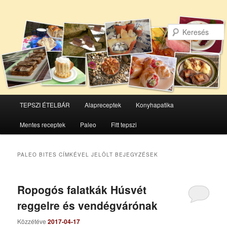
Főmenü
TEPSZI ÉTELBÁR
Alapreceptek
Konyhapatika
Tovább
Tovább
Mentes receptek
Paleo
Fitt tepszi
az
a
elsődleges
másodlagos
PALEO BITES
CÍMKÉVEL JELÖLT BEJEGYZÉSEK
tartalomra
tartalomra
Ropogós falatkák Húsvét
reggelre és vendégvárónak
Közzétéve
2017-04-17