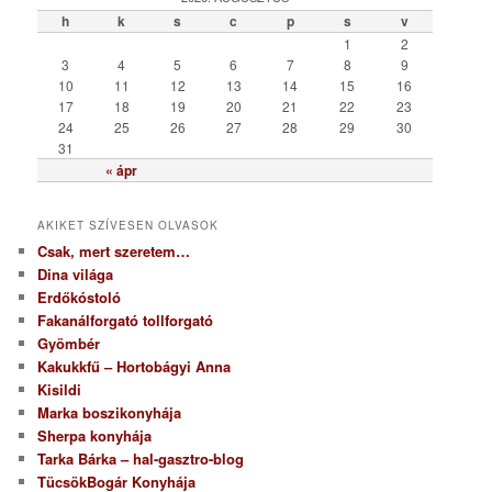
ó
h
k
s
c
p
s
v
r
1
2
i
3
4
5
6
7
8
9
a
10
11
12
13
14
15
16
17
18
19
20
21
22
23
24
25
26
27
28
29
30
31
« ápr
AKIKET SZÍVESEN OLVASOK
Csak, mert szeretem…
Dina világa
Erdőkóstoló
Fakanálforgató tollforgató
Gyömbér
Kakukkfű – Hortobágyi Anna
Kisildi
Marka boszikonyhája
Sherpa konyhája
Tarka Bárka – hal-gasztro-blog
TücsökBogár Konyhája