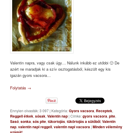
Valentin napra, vagy csak úgy… Nálunk inkább ez utóbbi 🙂 De
azért ne maradjak ki a szív osztogatásból, készült egy kis
igazán gyors vacsora…
Folytatás
→
Ennyien olvasták: 3 097
|
Kategória:
Gyors vacsora
,
Receptek
,
Reggeli étkek
,
sósak
,
Valentin nap
|
Címke:
gyors vacsora
,
pite
,
Sasó
,
sonka
,
sós pite
,
tükortojás
,
tükörtojás a sütőből
,
Valentin
nap
,
valentin napi reggeli
,
valentin napi vacsora
|
Minden vélemény
számít!