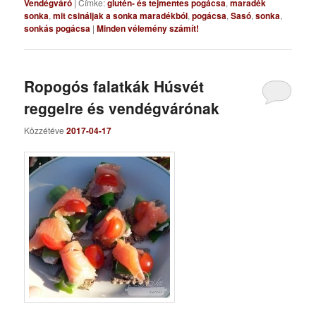
Vendégváró
|
Címke:
glutén- és tejmentes pogácsa
,
maradék
sonka
,
mit csináljak a sonka maradékból
,
pogácsa
,
Sasó
,
sonka
,
sonkás pogácsa
|
Minden vélemény számít!
Ropogós falatkák Húsvét
reggelre és vendégvárónak
Közzétéve
2017-04-17