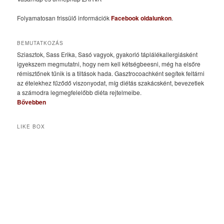
Folyamatosan frissülő információk
Facebook oldalunkon
.
BEMUTATKOZÁS
Sziasztok, Sass Erika, Sasó vagyok, gyakorló táplálékallergiásként
igyekszem megmutatni, hogy nem kell kétségbeesni, még ha elsőre
rémisztőnek tűnik is a tiltások hada. Gasztrocoachként segítek feltárni
az ételekhez fűződő viszonyodat, míg diétás szakácsként, bevezetlek
a számodra legmegfelelőbb diéta rejtelmeibe.
Bővebben
LIKE BOX