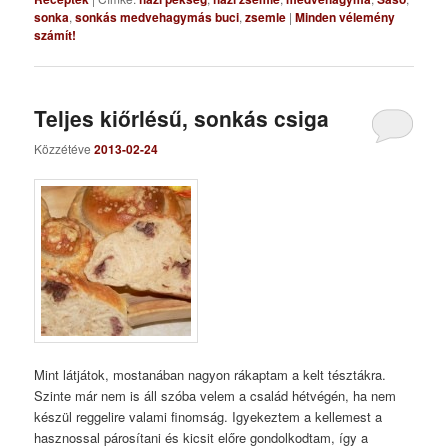
sonka
,
sonkás medvehagymás buci
,
zsemle
|
Minden vélemény
számít!
Teljes kiőrlésű, sonkás csiga
Közzétéve
2013-02-24
Mint látjátok, mostanában nagyon rákaptam a kelt tésztákra.
Szinte már nem is áll szóba velem a család hétvégén, ha nem
készül reggelire valami finomság. Igyekeztem a kellemest a
hasznossal párosítani és kicsit előre gondolkodtam, így a