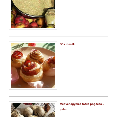
Sós rózsák
Medvehagymás totus pogácsa –
paleo