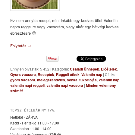
Ez nem annyira recept, mint inkább egy kedves ötlet Valentin
napra reggelire vagy vacsorára, vagy akár egy hétvégi kedves
ébresztésre 🙂
Folytatás
→
Ennyien olvasták: 5 452
|
Kategória:
Családi Ünnepek
,
Előételek
,
Gyors vacsora
,
Receptek
,
Reggeli étkek
,
Valentin nap
|
Címke:
gyors vacsora
,
melegszendvics
,
sonka
,
tükortojás
,
Valentin nap
,
valentin napi reggeli
,
valentin napi vacsora
|
Minden vélemény
számít!
TEPSZI ÉTELBÁR NYITVA:
Hétfőtől - ZÁRVA
Kedd - Péntekig 11.00 - 17.00
Szombaton 11.00 - 14.00
Vasárnap és ünnepnap ZÁRVA