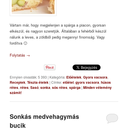
Vártam már, hogy megjelenjen a spárga a piacon, gyorsan
elkészül, és nagyon szeretjük. Általában a fehérből készül
nálunk a leves, a zöldből pedig megannyi finomság. Vagy
fordítva 🙂
Folytatás
→
Ennyien olvasták: 5 393
|
Kategória:
Előételek
,
Gyors vacsora
,
Receptek
,
Tészta ételek
|
Címke:
előétel
,
gyors vacsora
,
húsos
rétes
,
rétes
,
Sasó
,
sonka
,
sós rétes
,
spárga
|
Minden vélemény
számít!
Sonkás medvehagymás
bucik