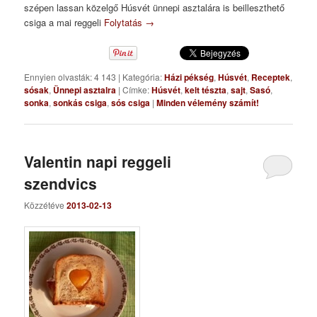
szépen lassan közelgő Húsvét ünnepi asztalára is beilleszthető
csiga a mai reggeli
Folytatás
→
Ennyien olvasták: 4 143
|
Kategória:
Házi pékség
,
Húsvét
,
Receptek
,
sósak
,
Ünnepi asztalra
|
Címke:
Húsvét
,
kelt tészta
,
sajt
,
Sasó
,
sonka
,
sonkás csiga
,
sós csiga
|
Minden vélemény számít!
Valentin napi reggeli
szendvics
Közzétéve
2013-02-13