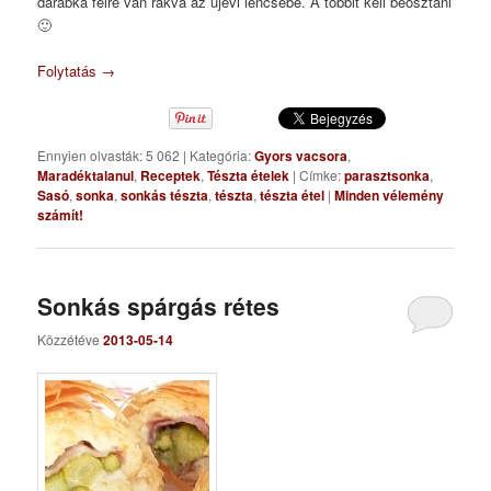
darabka félre van rakva az újévi lencsébe. A többit kell beosztani
🙂
Folytatás
→
Ennyien olvasták: 5 062
|
Kategória:
Gyors vacsora
,
Maradéktalanul
,
Receptek
,
Tészta ételek
|
Címke:
parasztsonka
,
Sasó
,
sonka
,
sonkás tészta
,
tészta
,
tészta étel
|
Minden vélemény
számít!
Sonkás spárgás rétes
Közzétéve
2013-05-14