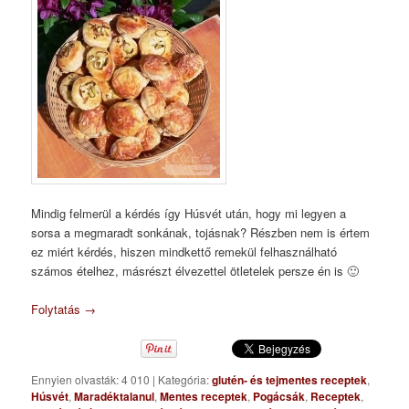
Mindig felmerül a kérdés így Húsvét után, hogy mi legyen a
sorsa a megmaradt sonkának, tojásnak? Részben nem is értem
ez miért kérdés, hiszen mindkettő remekül felhasználható
számos ételhez, másrészt élvezettel ötletelek persze én is 🙂
Folytatás
→
Ennyien olvasták: 4 010
|
Kategória:
glutén- és tejmentes receptek
,
Húsvét
,
Maradéktalanul
,
Mentes receptek
,
Pogácsák
,
Receptek
,