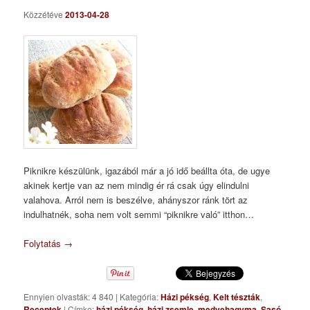
Közzétéve
2013-04-28
Piknikre készülünk, igazából már a jó idő beállta óta, de ugye
akinek kertje van az nem mindig ér rá csak úgy elindulni
valahova. Arról nem is beszélve, ahányszor ránk tört az
indulhatnék, soha nem volt semmi “piknikre való” itthon…
Folytatás
→
Ennyien olvasták: 4 840
|
Kategória:
Házi pékség
,
Kelt tészták
,
Receptek
|
Címke:
házi pékség
,
házi zsemle
,
medvehagyma
,
Sasó
,