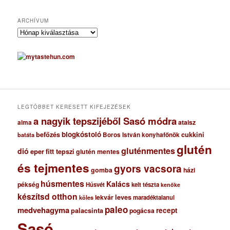
ARCHÍVUM
A
r
c
h
í
v
u
m
LEGTÖBBET KERESETT KIFEJEZÉSEK
a nagyik tepszijéből Sasó módra
ataisz
alma
blogkóstoló
befőzés
cukkini
Boros István konyhafőnök
batáta
glutén
gluténmentes
dió
eper
fitt tepszi
glutén mentes
és tejmentes
gyors vacsora
gomba
házi
húsmentes
Kalács
pékség
Húsvét
kelt tészta
kenőke
készítsd otthon
lekvár
leves
maradéktalanul
köles
paleo
medvehagyma
recept
palacsinta
pogácsa
Sasó