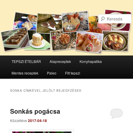
Főmenü
TEPSZI ÉTELBÁR
Alapreceptek
Konyhapatika
Tovább
Tovább
Mentes receptek
Paleo
Fitt tepszi
az
a
elsődleges
másodlagos
SONKA
CÍMKÉVEL JELÖLT BEJEGYZÉSEK
tartalomra
tartalomra
Sonkás pogácsa
Közzétéve
2017-04-18