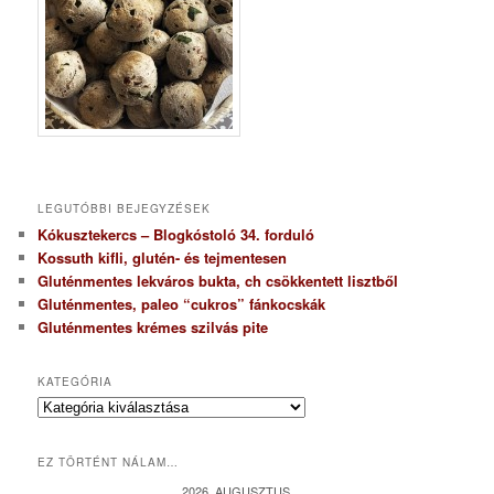
LEGUTÓBBI BEJEGYZÉSEK
Kókusztekercs – Blogkóstoló 34. forduló
Kossuth kifli, glutén- és tejmentesen
Gluténmentes lekváros bukta, ch csökkentett lisztből
Gluténmentes, paleo “cukros” fánkocskák
Gluténmentes krémes szilvás pite
KATEGÓRIA
K
a
t
EZ TÖRTÉNT NÁLAM…
e
g
2026. AUGUSZTUS