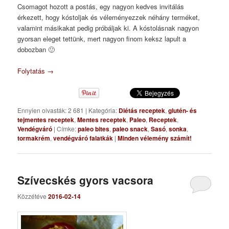
Csomagot hozott a postás, egy nagyon kedves invitálás
érkezett, hogy kóstoljak és véleményezzek néhány terméket,
valamint másikakat pedig próbáljak ki. A kóstolásnak nagyon
gyorsan eleget tettünk, mert nagyon finom keksz lapult a
dobozban 🙂
Folytatás
→
Ennyien olvasták: 2 681
|
Kategória:
Diétás receptek
,
glutén- és
tejmentes receptek
,
Mentes receptek
,
Paleo
,
Receptek
,
Vendégváró
|
Címke:
paleo bites
,
paleo snack
,
Sasó
,
sonka
,
tormakrém
,
vendégváró falatkák
|
Minden vélemény számít!
Szívecskés gyors vacsora
Közzétéve
2016-02-14