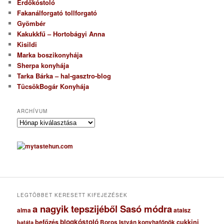
Erdőkóstoló
Fakanálforgató tollforgató
Gyömbér
Kakukkfű – Hortobágyi Anna
Kisildi
Marka boszikonyhája
Sherpa konyhája
Tarka Bárka – hal-gasztro-blog
TücsökBogár Konyhája
ARCHÍVUM
A
r
c
h
í
v
u
m
LEGTÖBBET KERESETT KIFEJEZÉSEK
a nagyik tepszijéből Sasó módra
ataisz
alma
blogkóstoló
befőzés
cukkini
Boros István konyhafőnök
batáta