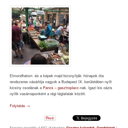
Elmondhatom -és a képek majd bizonyítják- hónapok óta
rendszeres vásárlója vagyok a Budapest IX. kerületében nyílt
kicsiny csodának a
Pancs – gasztroplacc
-nak. Igazi kis oázis
nyílik vasárnaponként a régi téglafalak között.
Folytatás
→
Ennyien olvasták: 4 697
|
Kategória:
Gasztro kalandok
,
Gondolatok
|