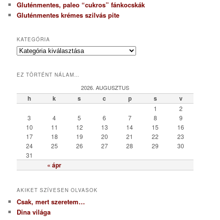
Gluténmentes, paleo “cukros” fánkocskák
Gluténmentes krémes szilvás pite
KATEGÓRIA
K
a
t
EZ TÖRTÉNT NÁLAM…
e
g
2026. AUGUSZTUS
ó
h
k
s
c
p
s
v
r
1
2
i
3
4
5
6
7
8
9
a
10
11
12
13
14
15
16
17
18
19
20
21
22
23
24
25
26
27
28
29
30
31
« ápr
AKIKET SZÍVESEN OLVASOK
Csak, mert szeretem…
Dina világa