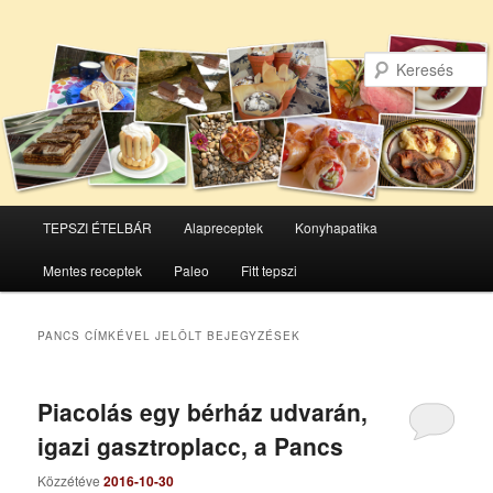
Főmenü
TEPSZI ÉTELBÁR
Alapreceptek
Konyhapatika
Tovább
Tovább
Mentes receptek
Paleo
Fitt tepszi
az
a
elsődleges
másodlagos
PANCS
CÍMKÉVEL JELÖLT BEJEGYZÉSEK
tartalomra
tartalomra
Piacolás egy bérház udvarán,
igazi gasztroplacc, a Pancs
Közzétéve
2016-10-30