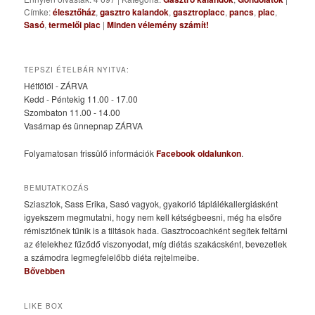
Címke:
élesztőház
,
gasztro kalandok
,
gasztroplacc
,
pancs
,
piac
,
Sasó
,
termelői piac
|
Minden vélemény számít!
TEPSZI ÉTELBÁR NYITVA:
Hétfőtől - ZÁRVA
Kedd - Péntekig 11.00 - 17.00
Szombaton 11.00 - 14.00
Vasárnap és ünnepnap ZÁRVA
Folyamatosan frissülő információk
Facebook oldalunkon
.
BEMUTATKOZÁS
Sziasztok, Sass Erika, Sasó vagyok, gyakorló táplálékallergiásként
igyekszem megmutatni, hogy nem kell kétségbeesni, még ha elsőre
rémisztőnek tűnik is a tiltások hada. Gasztrocoachként segítek feltárni
az ételekhez fűződő viszonyodat, míg diétás szakácsként, bevezetlek
a számodra legmegfelelőbb diéta rejtelmeibe.
Bővebben
LIKE BOX