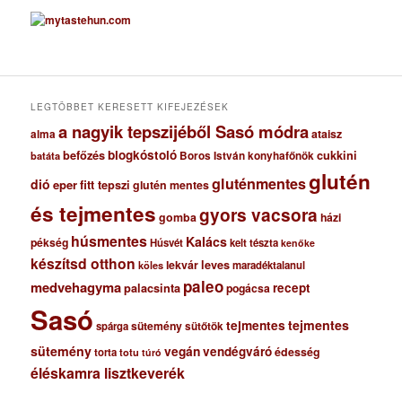
c
h
í
v
u
m
LEGTÖBBET KERESETT KIFEJEZÉSEK
a nagyik tepszijéből Sasó módra
ataisz
alma
blogkóstoló
befőzés
cukkini
Boros István konyhafőnök
batáta
glutén
gluténmentes
dió
eper
fitt tepszi
glutén mentes
és tejmentes
gyors vacsora
gomba
házi
húsmentes
Kalács
pékség
Húsvét
kelt tészta
kenőke
készítsd otthon
lekvár
leves
maradéktalanul
köles
paleo
medvehagyma
recept
palacsinta
pogácsa
Sasó
tejmentes
tejmentes
sütemény
spárga
sütőtök
sütemény
vegán
vendégváró
édesség
torta
totu
túró
éléskamra lisztkeverék