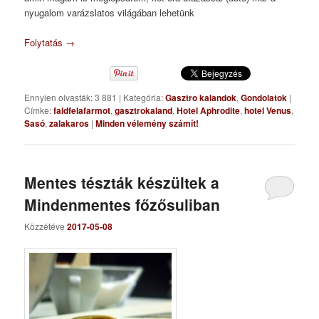
nyugalom varázslatos világában lehetünk
Folytatás
→
Ennyien olvasták: 3 881
|
Kategória:
Gasztro kalandok
,
Gondolatok
|
Címke:
faldfelafarmot
,
gasztrokaland
,
Hotel Aphrodite
,
hotel Venus
,
Sasó
,
zalakaros
|
Minden vélemény számít!
Mentes tészták készültek a
Mindenmentes főzősuliban
Közzétéve
2017-05-08