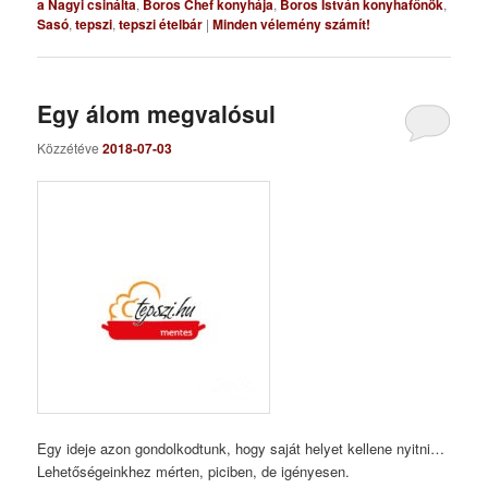
a Nagyi csinálta
,
Boros Chef konyhája
,
Boros István konyhafőnök
,
Sasó
,
tepszi
,
tepszi ételbár
|
Minden vélemény számít!
Egy álom megvalósul
Közzétéve
2018-07-03
Egy ideje azon gondolkodtunk, hogy saját helyet kellene nyitni…
Lehetőségeinkhez mérten, piciben, de igényesen.