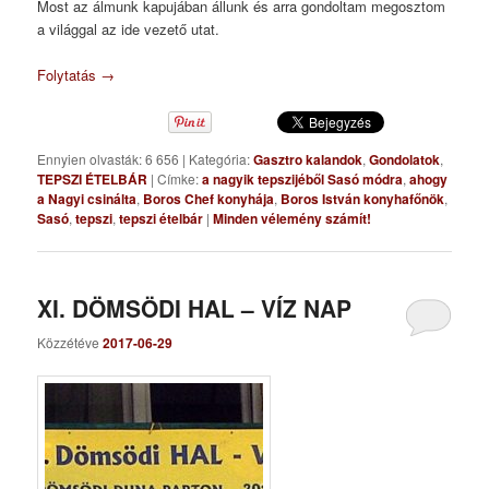
Most az álmunk kapujában állunk és arra gondoltam megosztom
a világgal az ide vezető utat.
Folytatás
→
Ennyien olvasták: 6 656
|
Kategória:
Gasztro kalandok
,
Gondolatok
,
TEPSZI ÉTELBÁR
|
Címke:
a nagyik tepszijéből Sasó módra
,
ahogy
a Nagyi csinálta
,
Boros Chef konyhája
,
Boros István konyhafőnök
,
Sasó
,
tepszi
,
tepszi ételbár
|
Minden vélemény számít!
XI. DÖMSÖDI HAL – VÍZ NAP
Közzétéve
2017-06-29