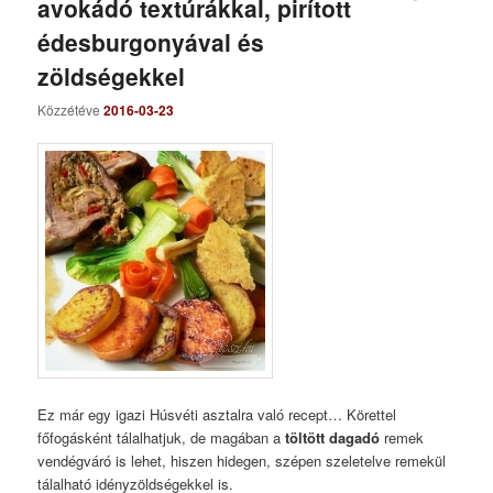
avokádó textúrákkal, pirított
édesburgonyával és
zöldségekkel
Közzétéve
2016-03-23
Ez már egy igazi Húsvéti asztalra való recept… Körettel
főfogásként tálalhatjuk, de magában a
töltött dagadó
remek
vendégváró is lehet, hiszen hidegen, szépen szeletelve remekül
tálalható idényzöldségekkel is.