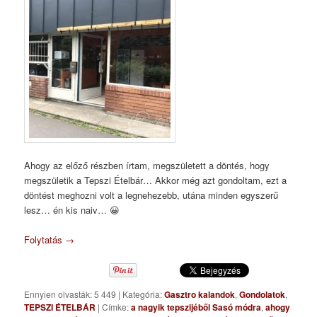
Ahogy az előző részben írtam, megszületett a döntés, hogy
megszületik a Tepszi Ételbár… Akkor még azt gondoltam, ezt a
döntést meghozni volt a legnehezebb, utána minden egyszerű
lesz… én kis naiv… 😀
Folytatás
→
Ennyien olvasták: 5 449
|
Kategória:
Gasztro kalandok
,
Gondolatok
,
TEPSZI ÉTELBÁR
|
Címke:
a nagyik tepszijéből Sasó módra
,
ahogy