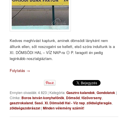
Kedves meghívást kaptunk, aminek dömsödi lányként nem
álltunk ellen, sőt noszogatni se kellett, első szóra indultunk is a
XI. DÖMSÖDI HAL – VÍZ NAP-ra 🙂 P. faragott én pedig
leginkább nosztalgiáztam.
Folytatás
→
Ennyien olvasták: 4 823
|
Kategória:
Gasztro kalandok
,
Gondolatok
|
Címke:
Boros István konyhafőnök
,
Dömsöd
,
főzőverseny
,
gasztrokaland
,
Sasó
,
XI. Dömsödi Hal - Víz nap
,
zöldségfaragás
,
zöldségszobrászat
|
Minden vélemény számít!