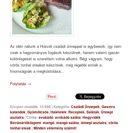
Az idén nálunk a Húsvét családi ünneppel is egybeesik, így nem
csak a hagyományos fogások készülnek, hanem valami igazán
különlegeset is szerettem volna alkotni. Régi vágyam, hogy
vörös tonhal steaket készítsek, még régebbi ennek a
finomságnak a megkóstolása…
Folytatás
→
Ennyien olvasták: 10 698
|
Kategória:
Családi Ünnepek
,
Gasztro
kalandok
,
Gyümölcsös
,
Halételek
,
Receptek
,
Saláták
,
Ünnepi
asztalra
|
Címke:
avokádó
,
avokádó saláta
,
Hegyvidék
Bevásárlóközpont
,
mangó
,
mangó saláta
,
ünnepi asztalra
,
vörös
tonhal steak
|
Minden vélemény számít!