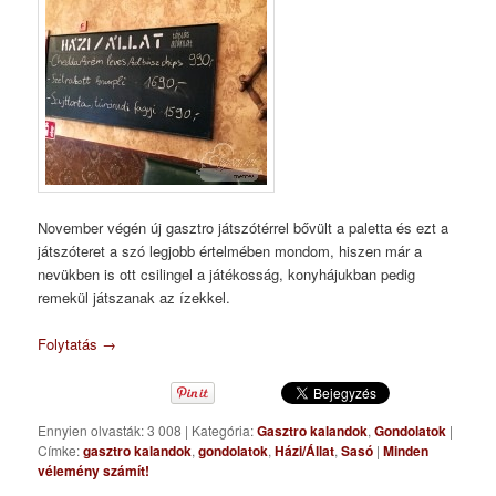
November végén új gasztro játszótérrel bővült a paletta és ezt a
játszóteret a szó legjobb értelmében mondom, hiszen már a
nevükben is ott csilingel a játékosság, konyhájukban pedig
remekül játszanak az ízekkel.
Folytatás
→
Ennyien olvasták: 3 008
|
Kategória:
Gasztro kalandok
,
Gondolatok
|
Címke:
gasztro kalandok
,
gondolatok
,
Házi/Állat
,
Sasó
|
Minden
vélemény számít!