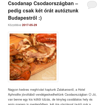
Csodanap Csodaországban –
pedig csak két órát autóztunk
Budapestről :)
Közzétéve
2017-05-29
Nagyon kedves meghívást kaptunk Zalakarosról, a Hotel
Aphrodite jóvoltából vendégeskedhettünk Csodaországban 🙂 Jó,
van benne egy kis költői túlzás, de tényleg csodálatos hely és
amin magam is meglepődtem, két óra utazással (autó) már a