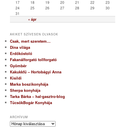
17
18
19
20
21
22
23
24
25
26
27
28
29
30
31
« ápr
AKIKET SZÍVESEN OLVASOK
Csak, mert szeretem…
Dina világa
Erdőkóstoló
Fakanálforgató tollforgató
Gyömbér
Kakukkfű – Hortobágyi Anna
Kisildi
Marka boszikonyhája
Sherpa konyhája
Tarka Bárka – hal-gasztro-blog
TücsökBogár Konyhája
ARCHÍVUM
A
r