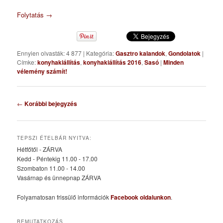
Folytatás
→
Ennyien olvasták: 4 877
|
Kategória:
Gasztro kalandok
,
Gondolatok
|
Címke:
konyhakiállítás
,
konyhakiállítás 2016
,
Sasó
|
Minden
vélemény számít!
Bejegyzés
←
Korábbi bejegyzés
navigáció
TEPSZI ÉTELBÁR NYITVA:
Hétfőtől - ZÁRVA
Kedd - Péntekig 11.00 - 17.00
Szombaton 11.00 - 14.00
Vasárnap és ünnepnap ZÁRVA
Folyamatosan frissülő információk
Facebook oldalunkon
.
BEMUTATKOZÁS