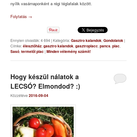
nyílik vasárnaponként a régi téglafalak között.
Folytatás
→
Ennyien olvasták: 4 694
|
Kategória:
Gasztro kalandok
,
Gondolatok
|
Címke:
élesztőház
,
gasztro kalandok
,
gasztroplacc
,
pancs
,
piac
,
Sasó
,
termelői piac
|
Minden vélemény számít!
Hogy készül nálatok a
LECSÓ? Elmondod? :)
Közzétéve
2016-09-04