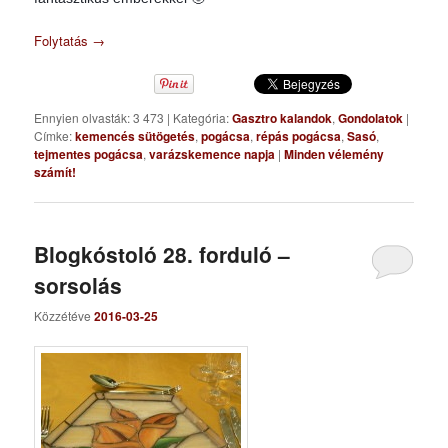
Folytatás
→
Ennyien olvasták: 3 473
|
Kategória:
Gasztro kalandok
,
Gondolatok
|
Címke:
kemencés sütögetés
,
pogácsa
,
répás pogácsa
,
Sasó
,
tejmentes pogácsa
,
varázskemence napja
|
Minden vélemény
számít!
Blogkóstoló 28. forduló –
sorsolás
Közzétéve
2016-03-25