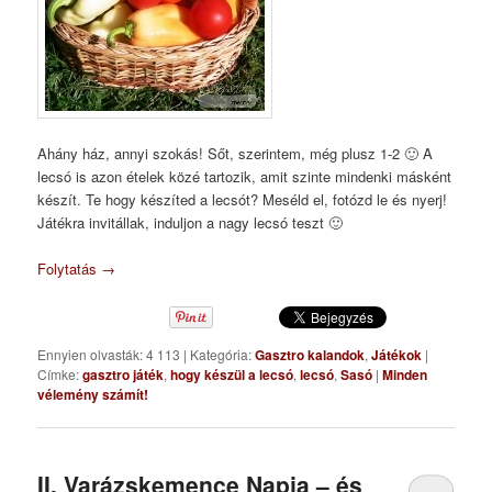
Ahány ház, annyi szokás! Sőt, szerintem, még plusz 1-2 🙂 A
lecsó is azon ételek közé tartozik, amit szinte mindenki másként
készít. Te hogy készíted a lecsót? Meséld el, fotózd le és nyerj!
Játékra invitállak, induljon a nagy lecsó teszt 🙂
Folytatás
→
Ennyien olvasták: 4 113
|
Kategória:
Gasztro kalandok
,
Játékok
|
Címke:
gasztro játék
,
hogy készül a lecsó
,
lecsó
,
Sasó
|
Minden
vélemény számít!
II. Varázskemence Napja – és