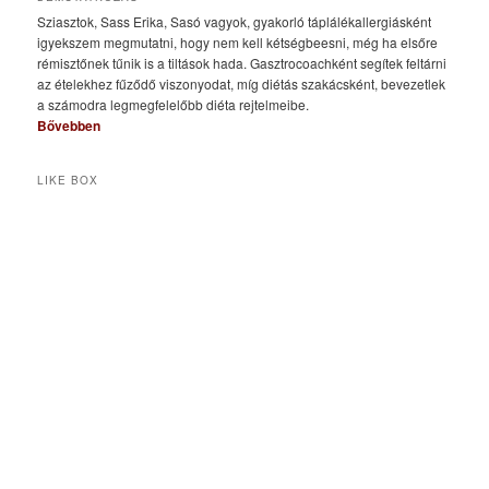
Sziasztok, Sass Erika, Sasó vagyok, gyakorló táplálékallergiásként
igyekszem megmutatni, hogy nem kell kétségbeesni, még ha elsőre
rémisztőnek tűnik is a tiltások hada. Gasztrocoachként segítek feltárni
az ételekhez fűződő viszonyodat, míg diétás szakácsként, bevezetlek
a számodra legmegfelelőbb diéta rejtelmeibe.
Bővebben
LIKE BOX