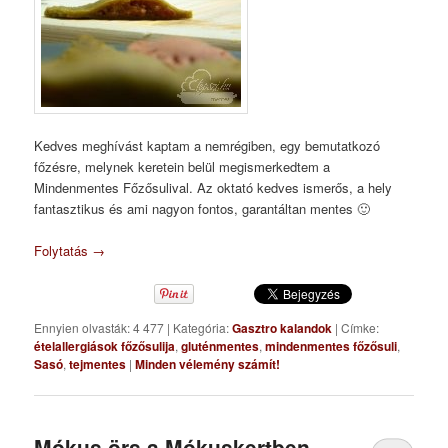
Kedves meghívást kaptam a nemrégiben, egy bemutatkozó
főzésre, melynek keretein belül megismerkedtem a
Mindenmentes Főzősulival. Az oktató kedves ismerős, a hely
fantasztikus és ami nagyon fontos, garantáltan mentes 🙂
Folytatás
→
Ennyien olvasták: 4 477
|
Kategória:
Gasztro kalandok
|
Címke:
ételallergiások főzősulija
,
gluténmentes
,
mindenmentes főzősuli
,
Sasó
,
tejmentes
|
Minden vélemény számít!
Mókus örs a Mókuskertben