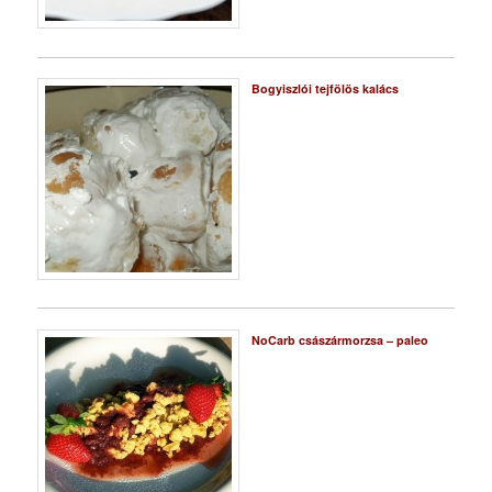
Bogyiszlói tejfölös kalács
NoCarb császármorzsa – paleo