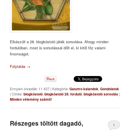
Elkészült a 28. blogkóstoló játék sorsolása. Ahogy minden
fordulóban, most is sorsolással dőlt el, ki kitől főz valami
finomságot.
Folytatás
→
Ennyien olvasták: 11 437
|
Kategória:
Gasztro kalandok
,
Gondolatok
|
Címke:
blogkóstoló
,
blogkóstoló 28. forduló
,
blogkóstoló sorsolás
|
Minden vélemény számít!
Részeges töltött dagadó,
1