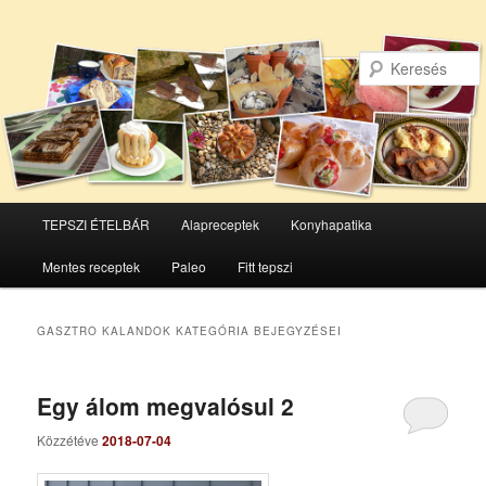
Főmenü
TEPSZI ÉTELBÁR
Alapreceptek
Konyhapatika
Tovább
Tovább
Mentes receptek
Paleo
Fitt tepszi
az
a
elsődleges
másodlagos
GASZTRO KALANDOK
KATEGÓRIA BEJEGYZÉSEI
tartalomra
tartalomra
Egy álom megvalósul 2
Közzétéve
2018-07-04