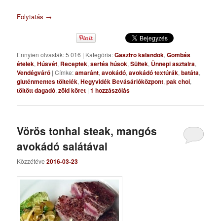
Folytatás
→
Ennyien olvasták: 5 016
|
Kategória:
Gasztro kalandok
,
Gombás
ételek
,
Húsvét
,
Receptek
,
sertés húsok
,
Sültek
,
Ünnepi asztalra
,
Vendégváró
|
Címke:
amaránt
,
avokádó
,
avokádó textúrák
,
batáta
,
gluténmentes töltelék
,
Hegyvidék Bevásárlóközpont
,
pak choi
,
töltött dagadó
,
zöld köret
|
1
hozzászólás
Vörös tonhal steak, mangós
avokádó salátával
Közzétéve
2016-03-23