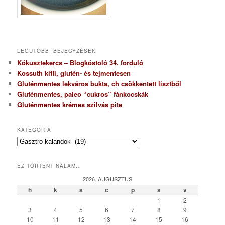
LEGUTÓBBI BEJEGYZÉSEK
Kókusztekercs – Blogkóstoló 34. forduló
Kossuth kifli, glutén- és tejmentesen
Gluténmentes lekváros bukta, ch csökkentett lisztből
Gluténmentes, paleo “cukros” fánkocskák
Gluténmentes krémes szilvás pite
KATEGÓRIA
K
a
t
EZ TÖRTÉNT NÁLAM…
e
g
2026. AUGUSZTUS
ó
h
k
s
c
p
s
v
r
1
2
i
3
4
5
6
7
8
9
a
10
11
12
13
14
15
16