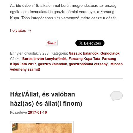
Az ide évben 15. alkalommal került megrendezésre az ország
egyik legszínvonalasabb gasztronómiai versenye, a Farsang
Kupa. Több kategóriában 171 versenyző mérte össze tudását.
Folytatás
→
Ennyien olvasták: 3 233
|
Kategória:
Gasztro kalandok
,
Gondolatok
|
Címke:
Boros István konyhafőnök
,
Farsang Kupa Tata
,
Farsang
Kupa Tata 2017
,
gasztro kalandok
,
gasztronómiai verseny
|
Minden
vélemény számít!
Házi/Állat, és valóban
házi(as) és állat(i finom)
Közzétéve
2017-01-16