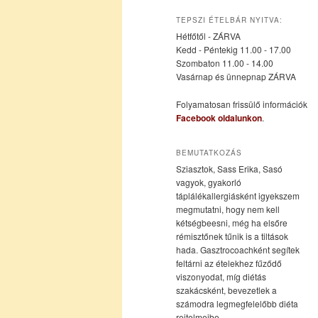
az
a
TEPSZI ÉTELBÁR NYITVA:
Hétfőtől - ZÁRVA
elsődleges
másodlagos
Kedd - Péntekig 11.00 - 17.00
Szombaton 11.00 - 14.00
Vasárnap és ünnepnap ZÁRVA
tartalomra
tartalomra
Folyamatosan frissülő információk
Facebook oldalunkon
.
BEMUTATKOZÁS
Sziasztok, Sass Erika, Sasó
vagyok, gyakorló
táplálékallergiásként igyekszem
megmutatni, hogy nem kell
kétségbeesni, még ha elsőre
rémisztőnek tűnik is a tiltások
hada. Gasztrocoachként segítek
feltárni az ételekhez fűződő
viszonyodat, míg diétás
szakácsként, bevezetlek a
számodra legmegfelelőbb diéta
rejtelmeibe.