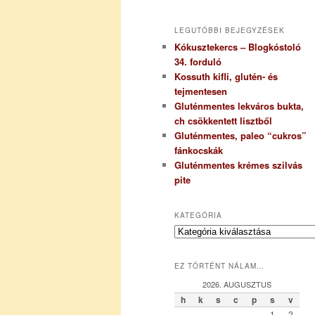
LEGUTÓBBI BEJEGYZÉSEK
Kókusztekercs – Blogkóstoló
34. forduló
Kossuth kifli, glutén- és
tejmentesen
Gluténmentes lekváros bukta,
ch csökkentett lisztből
Gluténmentes, paleo “cukros”
fánkocskák
Gluténmentes krémes szilvás
pite
KATEGÓRIA
K
a
t
EZ TÖRTÉNT NÁLAM…
e
g
2026. AUGUSZTUS
ó
h
k
s
c
p
s
v
r
1
2