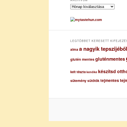
A
r
c
h
í
v
u
LEGTÖBBET KERESETT KIFEJEZÉ
m
a nagyik tepszijéb
alma
gluténmentes
glutén mentes
készítsd otth
kelt tészta
kenőke
tejmentes
tej
sütemény
sütőtök