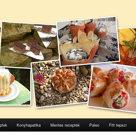
ptek
Konyhapatika
Mentes receptek
Paleo
Fitt tepszi