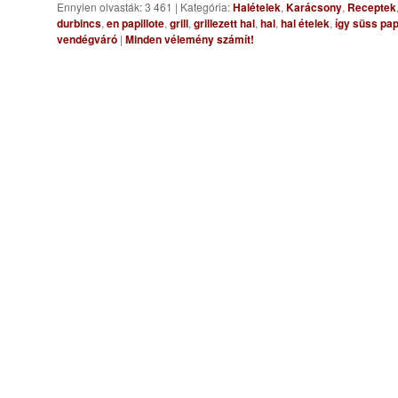
Ennyien olvasták: 3 461
|
Kategória:
Halételek
,
Karácsony
,
Receptek
durbincs
,
en papillote
,
grill
,
grillezett hal
,
hal
,
hal ételek
,
így süss pa
vendégváró
|
Minden vélemény számít!