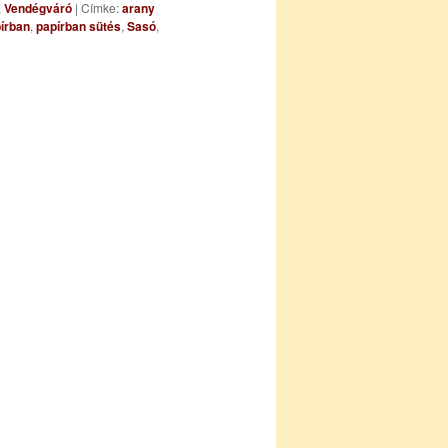
,
Vendégváró
|
Címke:
arany
pírban
,
papírban sütés
,
Sasó
,