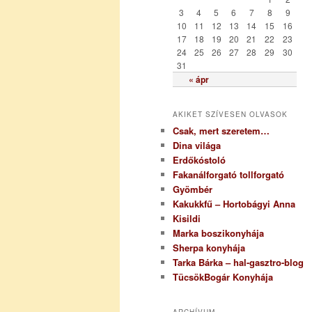
i
3
4
5
6
7
8
9
a
10
11
12
13
14
15
16
17
18
19
20
21
22
23
24
25
26
27
28
29
30
31
« ápr
AKIKET SZÍVESEN OLVASOK
Csak, mert szeretem…
Dina világa
Erdőkóstoló
Fakanálforgató tollforgató
Gyömbér
Kakukkfű – Hortobágyi Anna
Kisildi
Marka boszikonyhája
Sherpa konyhája
Tarka Bárka – hal-gasztro-blog
TücsökBogár Konyhája
ARCHÍVUM