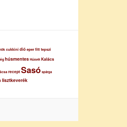
dió
eper
cukkini
fitt tepszi
nök
húsmentes
Kalács
ség
Húsvét
Sasó
recept
ácsa
spárga
 lisztkeverék