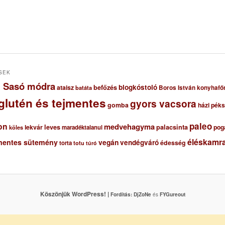
SEK
ől Sasó módra
blogkóstoló
ataisz
befőzés
Boros István konyhafő
batáta
glutén és tejmentes
gyors vacsora
gomba
házi pék
paleo
on
medvehagyma
lekvár
leves
palacsinta
pog
maradéktalanul
köles
éléskamra
mentes sütemény
vegán
vendégváró
édesség
torta
totu
túró
Köszönjük WordPress! |
Fordítás:
DjZoNe
és
FYGureout