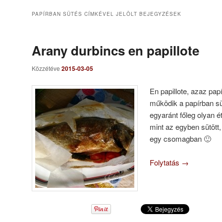
PAPÍRBAN SÜTÉS
CÍMKÉVEL JELÖLT BEJEGYZÉSEK
Arany durbincs en papillote
Közzétéve
2015-03-05
En papillote, azaz pap
működik a papírban süt
egyaránt főleg olyan 
mint az egyben sütött, 
egy csomagban 🙂
Folytatás
→