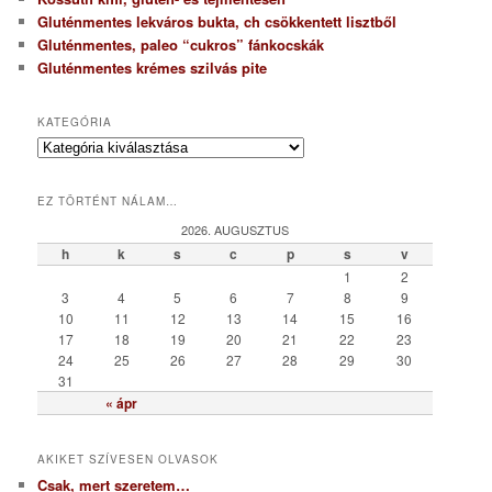
Gluténmentes lekváros bukta, ch csökkentett lisztből
Gluténmentes, paleo “cukros” fánkocskák
Gluténmentes krémes szilvás pite
KATEGÓRIA
K
a
t
EZ TÖRTÉNT NÁLAM…
e
g
2026. AUGUSZTUS
ó
h
k
s
c
p
s
v
r
1
2
i
3
4
5
6
7
8
9
a
10
11
12
13
14
15
16
17
18
19
20
21
22
23
24
25
26
27
28
29
30
31
« ápr
AKIKET SZÍVESEN OLVASOK
Csak, mert szeretem…