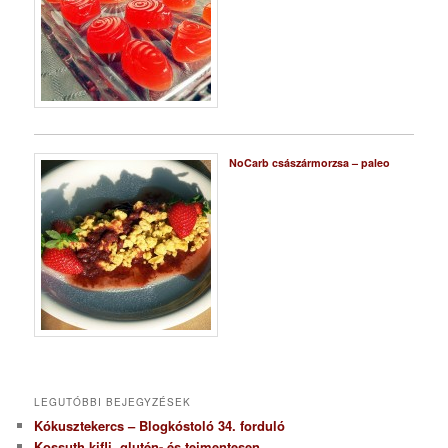
NoCarb császármorzsa – paleo
LEGUTÓBBI BEJEGYZÉSEK
Kókusztekercs – Blogkóstoló 34. forduló
Kossuth kifli, glutén- és tejmentesen