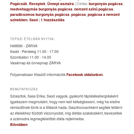
Pogácsák
,
Receptek
,
Ünnepi asztalra
|
Címke:
burgonyás pogácsa
,
medvehagymás burgonyás pogácsa
,
nemzeti színű pogácsa
,
paradicsomos burgonyás pogácsa
,
pogácsa
,
pogácsa a nemzeti
színekben
,
Sasó
|
1
hozzászólás
TEPSZI ÉTELBÁR NYITVA:
Hétfőtől - ZÁRVA
Kedd - Péntekig 11.00 - 17.00
Szombaton 11.00 - 14.00
Vasárnap és ünnepnap ZÁRVA
Folyamatosan frissülő információk
Facebook oldalunkon
.
BEMUTATKOZÁS
Sziasztok, Sass Erika, Sasó vagyok, gyakorló táplálékallergiásként
igyekszem megmutatni, hogy nem kell kétségbeesni, még ha elsőre
rémisztőnek tűnik is a tiltások hada. Gasztrocoachként segítek feltárni
az ételekhez fűződő viszonyodat, míg diétás szakácsként, bevezetlek
a számodra legmegfelelőbb diéta rejtelmeibe.
Bővebben