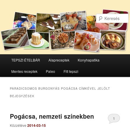
Főmenü
TEPSZI ÉTELBÁR
Alapreceptek
Konyhapatika
Tovább
Tovább
Mentes receptek
Paleo
Fitt tepszi
az
a
elsődleges
másodlagos
PARADICSOMOS BURGONYÁS POGÁCSA
CÍMKÉVEL JELÖLT
BEJEGYZÉSEK
tartalomra
tartalomra
Pogácsa, nemzeti színekben
1
Közzétéve
2014-03-15