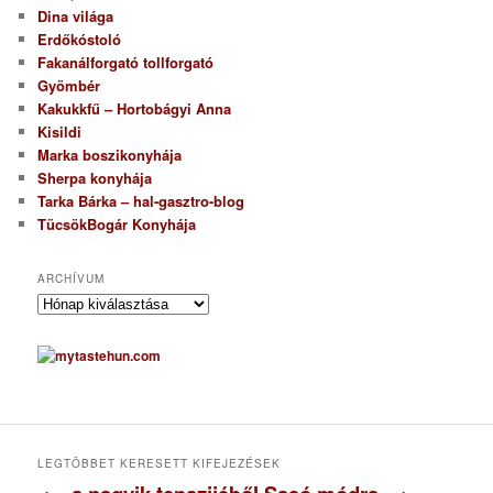
Dina világa
Erdőkóstoló
Fakanálforgató tollforgató
Gyömbér
Kakukkfű – Hortobágyi Anna
Kisildi
Marka boszikonyhája
Sherpa konyhája
Tarka Bárka – hal-gasztro-blog
TücsökBogár Konyhája
ARCHÍVUM
A
r
c
h
í
v
u
m
LEGTÖBBET KERESETT KIFEJEZÉSEK