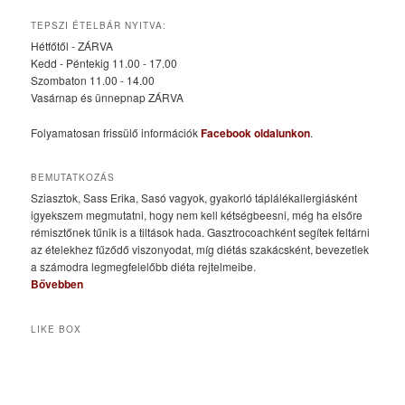
TEPSZI ÉTELBÁR NYITVA:
Hétfőtől - ZÁRVA
Kedd - Péntekig 11.00 - 17.00
Szombaton 11.00 - 14.00
Vasárnap és ünnepnap ZÁRVA
Folyamatosan frissülő információk
Facebook oldalunkon
.
BEMUTATKOZÁS
Sziasztok, Sass Erika, Sasó vagyok, gyakorló táplálékallergiásként
igyekszem megmutatni, hogy nem kell kétségbeesni, még ha elsőre
rémisztőnek tűnik is a tiltások hada. Gasztrocoachként segítek feltárni
az ételekhez fűződő viszonyodat, míg diétás szakácsként, bevezetlek
a számodra legmegfelelőbb diéta rejtelmeibe.
Bővebben
LIKE BOX