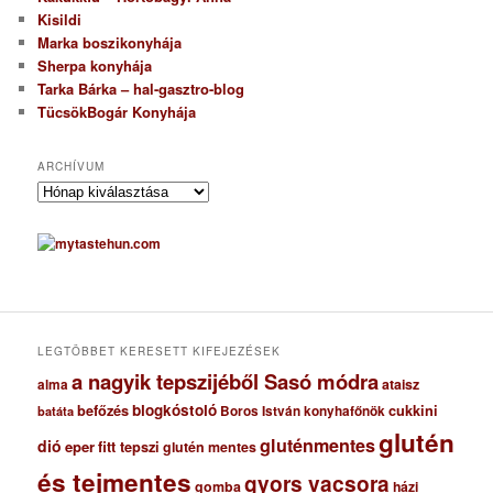
Kisildi
Marka boszikonyhája
Sherpa konyhája
Tarka Bárka – hal-gasztro-blog
TücsökBogár Konyhája
ARCHÍVUM
A
r
c
h
í
v
u
m
LEGTÖBBET KERESETT KIFEJEZÉSEK
a nagyik tepszijéből Sasó módra
ataisz
alma
blogkóstoló
befőzés
cukkini
Boros István konyhafőnök
batáta
glutén
gluténmentes
dió
eper
fitt tepszi
glutén mentes
és tejmentes
gyors vacsora
gomba
házi