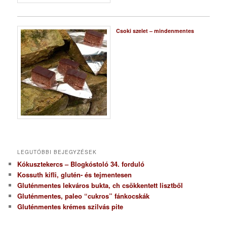
Csoki szelet – mindenmentes
LEGUTÓBBI BEJEGYZÉSEK
Kókusztekercs – Blogkóstoló 34. forduló
Kossuth kifli, glutén- és tejmentesen
Gluténmentes lekváros bukta, ch csökkentett lisztből
Gluténmentes, paleo “cukros” fánkocskák
Gluténmentes krémes szilvás pite