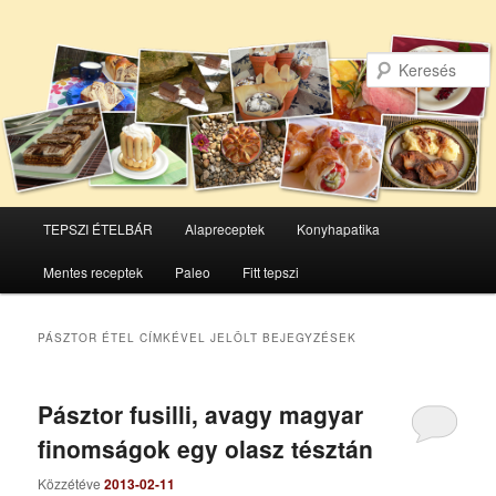
Főmenü
TEPSZI ÉTELBÁR
Alapreceptek
Konyhapatika
Tovább
Tovább
Mentes receptek
Paleo
Fitt tepszi
az
a
elsődleges
másodlagos
PÁSZTOR ÉTEL
CÍMKÉVEL JELÖLT BEJEGYZÉSEK
tartalomra
tartalomra
Pásztor fusilli, avagy magyar
finomságok egy olasz tésztán
Közzétéve
2013-02-11