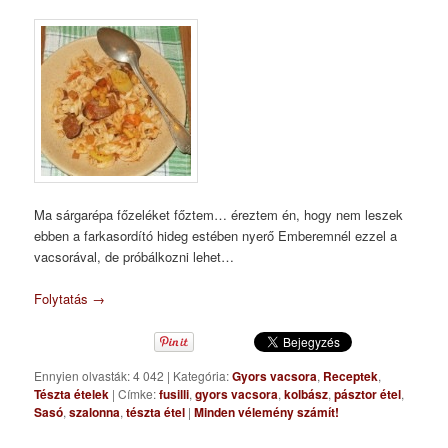
Ma sárgarépa főzeléket főztem… éreztem én, hogy nem leszek
ebben a farkasordító hideg estében nyerő Emberemnél ezzel a
vacsorával, de próbálkozni lehet…
Folytatás
→
Ennyien olvasták: 4 042
|
Kategória:
Gyors vacsora
,
Receptek
,
Tészta ételek
|
Címke:
fusilli
,
gyors vacsora
,
kolbász
,
pásztor étel
,
Sasó
,
szalonna
,
tészta étel
|
Minden vélemény számít!