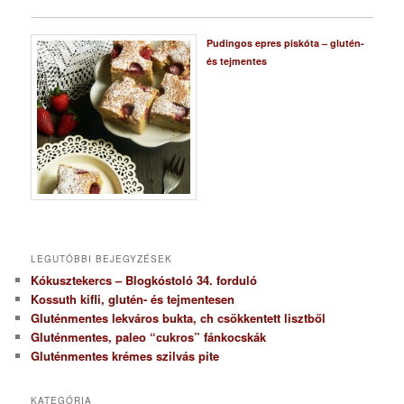
Pudingos epres piskóta – glutén-
és tejmentes
LEGUTÓBBI BEJEGYZÉSEK
Kókusztekercs – Blogkóstoló 34. forduló
Kossuth kifli, glutén- és tejmentesen
Gluténmentes lekváros bukta, ch csökkentett lisztből
Gluténmentes, paleo “cukros” fánkocskák
Gluténmentes krémes szilvás pite
KATEGÓRIA