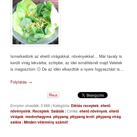
Ismerkedünk az ehető virágokkal, növényekkel… Már tavaly is
került virág lekvárba, szörpbe, az idei ismétlésnél majd Veletek
is megosztom 🙂 De az idén elkezdtük a nyers fogyasztást is…
Folytatás
→
Ennyien olvasták: 3 666
|
Kategória:
Diétás receptek
,
ehető
növényeink
,
Receptek
,
Saláták
|
Címke:
ehető növények
,
ehető
virágok
,
medvehagyma
,
pitypang
,
pitypang levél
,
pitypang virág
,
saláta
|
Minden vélemény számít!