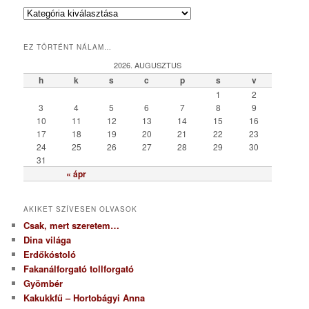
K
a
t
EZ TÖRTÉNT NÁLAM…
e
g
2026. AUGUSZTUS
ó
h
k
s
c
p
s
v
r
1
2
i
3
4
5
6
7
8
9
a
10
11
12
13
14
15
16
17
18
19
20
21
22
23
24
25
26
27
28
29
30
31
« ápr
AKIKET SZÍVESEN OLVASOK
Csak, mert szeretem…
Dina világa
Erdőkóstoló
Fakanálforgató tollforgató
Gyömbér
Kakukkfű – Hortobágyi Anna