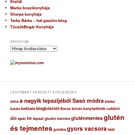
Kisildi
Marka boszikonyhája
Sherpa konyhája
Tarka Bárka – hal-gasztro-blog
TücsökBogár Konyhája
ARCHÍVUM
A
r
c
h
í
v
u
m
LEGTÖBBET KERESETT KIFEJEZÉSEK
a nagyik tepszijéből Sasó módra
ataisz
alma
blogkóstoló
befőzés
cukkini
Boros István konyhafőnök
batáta
glutén
gluténmentes
dió
eper
fitt tepszi
glutén mentes
és tejmentes
gyors vacsora
gomba
házi