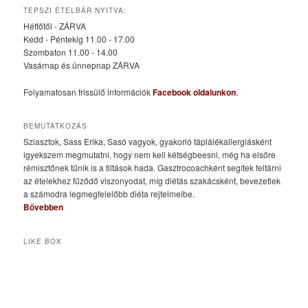
TEPSZI ÉTELBÁR NYITVA:
Hétfőtől - ZÁRVA
Kedd - Péntekig 11.00 - 17.00
Szombaton 11.00 - 14.00
Vasárnap és ünnepnap ZÁRVA
Folyamatosan frissülő információk
Facebook oldalunkon
.
BEMUTATKOZÁS
Sziasztok, Sass Erika, Sasó vagyok, gyakorló táplálékallergiásként
igyekszem megmutatni, hogy nem kell kétségbeesni, még ha elsőre
rémisztőnek tűnik is a tiltások hada. Gasztrocoachként segítek feltárni
az ételekhez fűződő viszonyodat, míg diétás szakácsként, bevezetlek
a számodra legmegfelelőbb diéta rejtelmeibe.
Bővebben
LIKE BOX