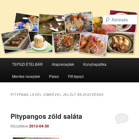
Főmenü
TEPSZI ÉTELBÁR
Alapreceptek
Konyhapatika
Tovább
Tovább
Mentes receptek
Paleo
Fitt tepszi
az
a
elsődleges
másodlagos
PITYPANG LEVÉL
CÍMKÉVEL JELÖLT BEJEGYZÉSEK
tartalomra
tartalomra
Pitypangos zöld saláta
Közzétéve
2013-04-30