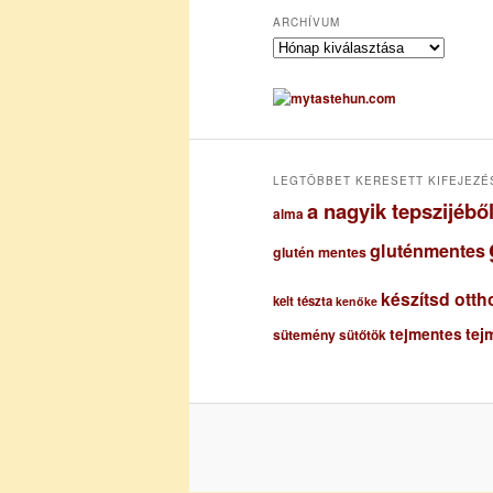
ARCHÍVUM
A
r
c
h
í
v
u
LEGTÖBBET KERESETT KIFEJEZÉ
m
a nagyik tepszijéb
alma
gluténmentes
glutén mentes
készítsd otth
kelt tészta
kenőke
tejmentes
tej
sütemény
sütőtök