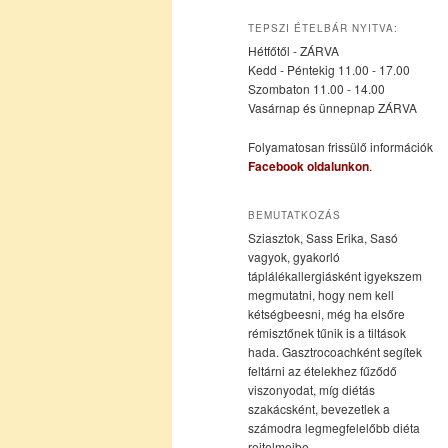
az
a
TEPSZI ÉTELBÁR NYITVA:
Hétfőtől - ZÁRVA
elsődleges
másodlagos
Kedd - Péntekig 11.00 - 17.00
Szombaton 11.00 - 14.00
Vasárnap és ünnepnap ZÁRVA
tartalomra
tartalomra
Folyamatosan frissülő információk
Facebook oldalunkon
.
BEMUTATKOZÁS
Sziasztok, Sass Erika, Sasó
vagyok, gyakorló
táplálékallergiásként igyekszem
megmutatni, hogy nem kell
kétségbeesni, még ha elsőre
rémisztőnek tűnik is a tiltások
hada. Gasztrocoachként segítek
feltárni az ételekhez fűződő
viszonyodat, míg diétás
szakácsként, bevezetlek a
számodra legmegfelelőbb diéta
rejtelmeibe.