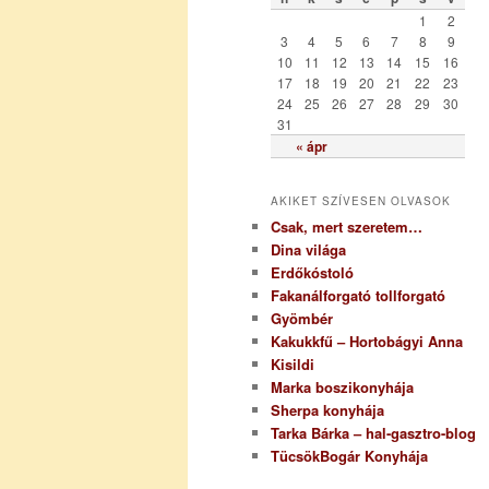
r
1
2
i
3
4
5
6
7
8
9
a
10
11
12
13
14
15
16
17
18
19
20
21
22
23
24
25
26
27
28
29
30
31
« ápr
AKIKET SZÍVESEN OLVASOK
Csak, mert szeretem…
Dina világa
Erdőkóstoló
Fakanálforgató tollforgató
Gyömbér
Kakukkfű – Hortobágyi Anna
Kisildi
Marka boszikonyhája
Sherpa konyhája
Tarka Bárka – hal-gasztro-blog
TücsökBogár Konyhája