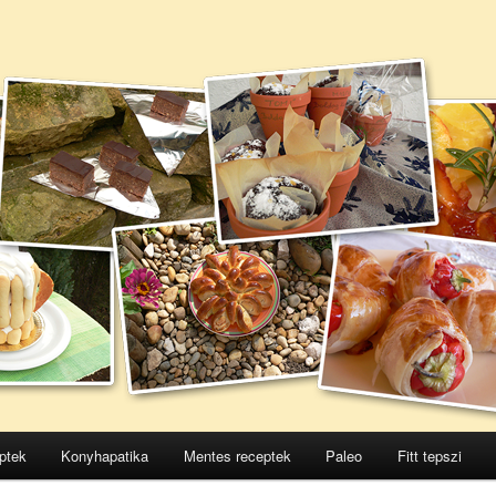
ptek
Konyhapatika
Mentes receptek
Paleo
Fitt tepszi