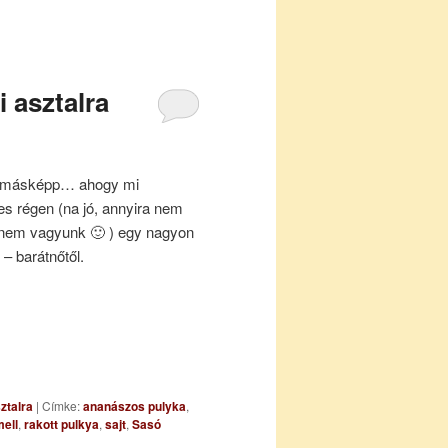
 asztalra
it másképp… ahogy mi
es régen (na jó, annyira nem
 nem vagyunk 🙂 ) egy nagyon
– barátnőtől.
ztalra
|
Címke:
ananászos pulyka
,
ell
,
rakott pulkya
,
sajt
,
Sasó