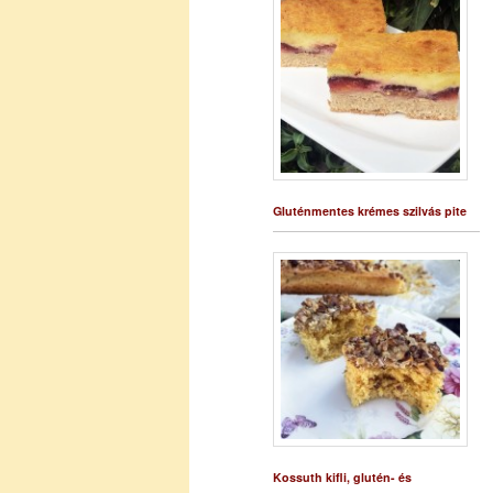
Gluténmentes krémes szilvás pite
Kossuth kifli, glutén- és