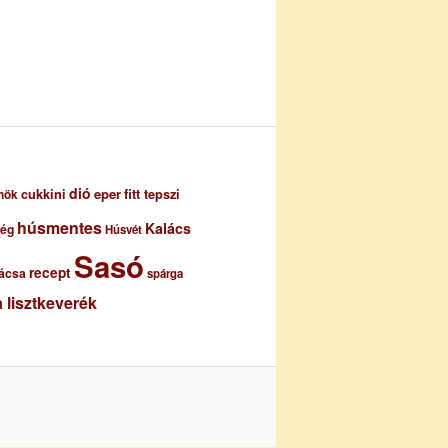
dió
eper
cukkini
fitt tepszi
nök
húsmentes
Kalács
ség
Húsvét
Sasó
recept
ácsa
spárga
 lisztkeverék