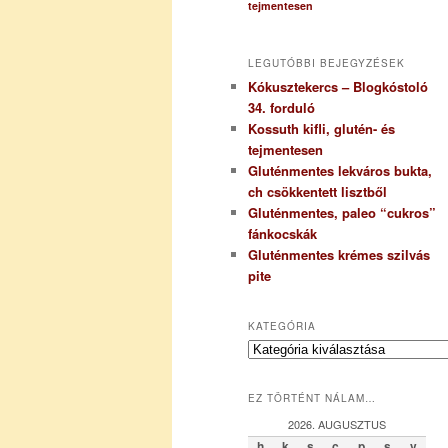
tejmentesen
LEGUTÓBBI BEJEGYZÉSEK
Kókusztekercs – Blogkóstoló
34. forduló
Kossuth kifli, glutén- és
tejmentesen
Gluténmentes lekváros bukta,
ch csökkentett lisztből
Gluténmentes, paleo “cukros”
fánkocskák
Gluténmentes krémes szilvás
pite
KATEGÓRIA
K
a
t
EZ TÖRTÉNT NÁLAM…
e
g
2026. AUGUSZTUS
ó
h
k
s
c
p
s
v