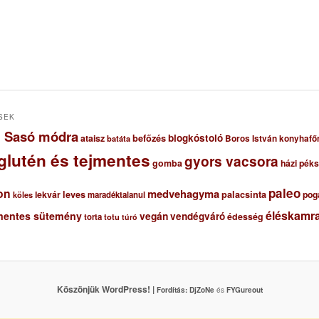
SEK
ől Sasó módra
blogkóstoló
ataisz
befőzés
Boros István konyhafő
batáta
glutén és tejmentes
gyors vacsora
gomba
házi pék
paleo
on
medvehagyma
lekvár
leves
palacsinta
pog
maradéktalanul
köles
éléskamra
mentes sütemény
vegán
vendégváró
édesség
torta
totu
túró
Köszönjük WordPress! |
Fordítás:
DjZoNe
és
FYGureout