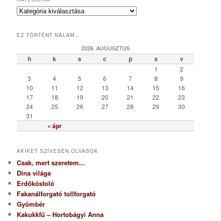
K
a
t
EZ TÖRTÉNT NÁLAM…
e
g
2026. AUGUSZTUS
ó
h
k
s
c
p
s
v
r
1
2
i
3
4
5
6
7
8
9
a
10
11
12
13
14
15
16
17
18
19
20
21
22
23
24
25
26
27
28
29
30
31
« ápr
AKIKET SZÍVESEN OLVASOK
Csak, mert szeretem…
Dina világa
Erdőkóstoló
Fakanálforgató tollforgató
Gyömbér
Kakukkfű – Hortobágyi Anna