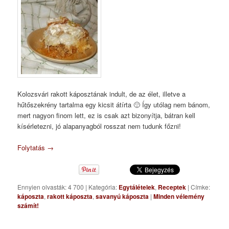
Kolozsvári rakott káposztának indult, de az élet, illetve a
hűtőszekrény tartalma egy kicsit átírta 🙂 Így utólag nem bánom,
mert nagyon finom lett, ez is csak azt bizonyítja, bátran kell
kísérletezni, jó alapanyagból rosszat nem tudunk főzni!
Folytatás
→
Ennyien olvasták: 4 700
|
Kategória:
Egytálételek
,
Receptek
|
Címke:
káposzta
,
rakott káposzta
,
savanyú káposzta
|
Minden vélemény
számít!