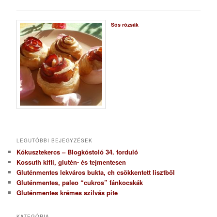
Sós rózsák
LEGUTÓBBI BEJEGYZÉSEK
Kókusztekercs – Blogkóstoló 34. forduló
Kossuth kifli, glutén- és tejmentesen
Gluténmentes lekváros bukta, ch csökkentett lisztből
Gluténmentes, paleo “cukros” fánkocskák
Gluténmentes krémes szilvás pite
KATEGÓRIA