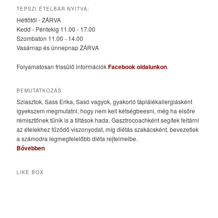
TEPSZI ÉTELBÁR NYITVA:
Hétfőtől - ZÁRVA
Kedd - Péntekig 11.00 - 17.00
Szombaton 11.00 - 14.00
Vasárnap és ünnepnap ZÁRVA
Folyamatosan frissülő információk
Facebook oldalunkon
.
BEMUTATKOZÁS
Sziasztok, Sass Erika, Sasó vagyok, gyakorló táplálékallergiásként
igyekszem megmutatni, hogy nem kell kétségbeesni, még ha elsőre
rémisztőnek tűnik is a tiltások hada. Gasztrocoachként segítek feltárni
az ételekhez fűződő viszonyodat, míg diétás szakácsként, bevezetlek
a számodra legmegfelelőbb diéta rejtelmeibe.
Bővebben
LIKE BOX