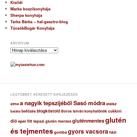
Kisildi
Marka boszikonyhája
Sherpa konyhája
Tarka Bárka – hal-gasztro-blog
TücsökBogár Konyhája
ARCHÍVUM
A
r
c
h
í
v
u
m
LEGTÖBBET KERESETT KIFEJEZÉSEK
a nagyik tepszijéből Sasó módra
ataisz
alma
blogkóstoló
befőzés
cukkini
Boros István konyhafőnök
batáta
glutén
gluténmentes
dió
eper
fitt tepszi
glutén mentes
és tejmentes
gyors vacsora
gomba
házi