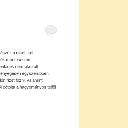
észült a rakott kel,
mék mentesen és
senkinek nem okozott
 Lényegesen egyszerűbben
lön rizst főzni, valamint
 pótolta a hagyományos tejföl