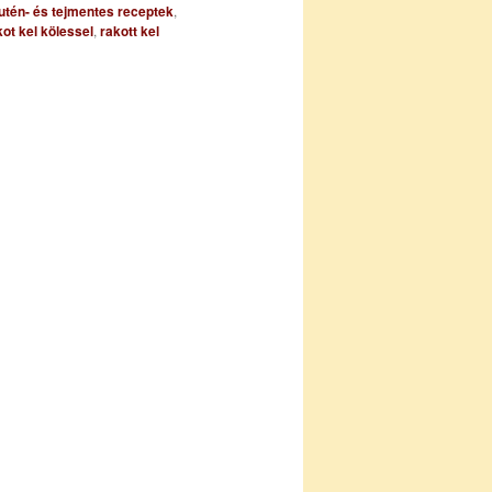
utén- és tejmentes receptek
,
kot kel kölessel
,
rakott kel