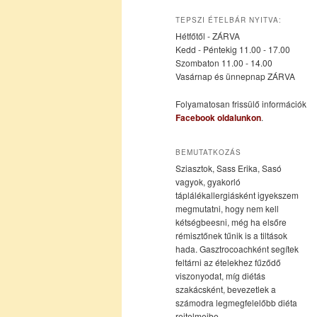
az
a
TEPSZI ÉTELBÁR NYITVA:
Hétfőtől - ZÁRVA
elsődleges
másodlagos
Kedd - Péntekig 11.00 - 17.00
Szombaton 11.00 - 14.00
Vasárnap és ünnepnap ZÁRVA
tartalomra
tartalomra
Folyamatosan frissülő információk
Facebook oldalunkon
.
BEMUTATKOZÁS
Sziasztok, Sass Erika, Sasó
vagyok, gyakorló
táplálékallergiásként igyekszem
megmutatni, hogy nem kell
kétségbeesni, még ha elsőre
rémisztőnek tűnik is a tiltások
hada. Gasztrocoachként segítek
feltárni az ételekhez fűződő
viszonyodat, míg diétás
szakácsként, bevezetlek a
számodra legmegfelelőbb diéta
rejtelmeibe.