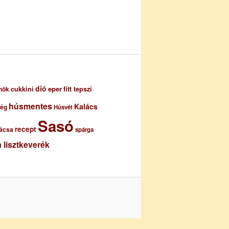
dió
eper
cukkini
fitt tepszi
nök
húsmentes
Kalács
ség
Húsvét
Sasó
recept
ácsa
spárga
 lisztkeverék