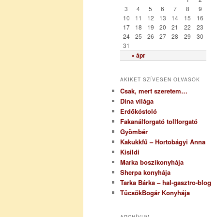
i
3
4
5
6
7
8
9
a
10
11
12
13
14
15
16
17
18
19
20
21
22
23
24
25
26
27
28
29
30
31
« ápr
AKIKET SZÍVESEN OLVASOK
Csak, mert szeretem…
Dina világa
Erdőkóstoló
Fakanálforgató tollforgató
Gyömbér
Kakukkfű – Hortobágyi Anna
Kisildi
Marka boszikonyhája
Sherpa konyhája
Tarka Bárka – hal-gasztro-blog
TücsökBogár Konyhája
ARCHÍVUM