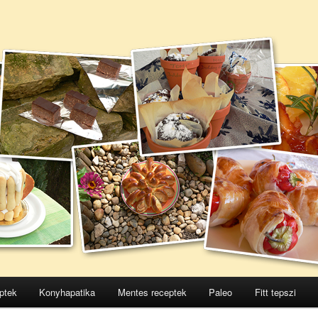
ptek
Konyhapatika
Mentes receptek
Paleo
Fitt tepszi