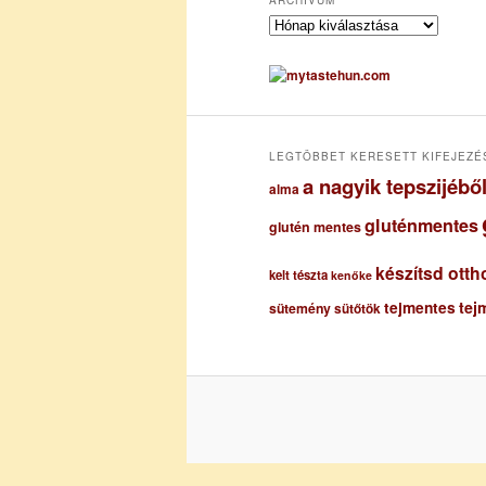
A
r
c
h
í
v
u
LEGTÖBBET KERESETT KIFEJEZÉ
m
a nagyik tepszijéb
alma
gluténmentes
glutén mentes
készítsd otth
kelt tészta
kenőke
tejmentes
tej
sütemény
sütőtök