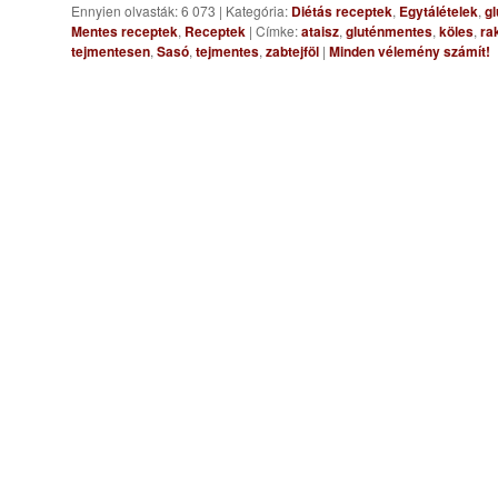
Ennyien olvasták: 6 073
|
Kategória:
Diétás receptek
,
Egytálételek
,
gl
Mentes receptek
,
Receptek
|
Címke:
ataisz
,
gluténmentes
,
köles
,
ra
tejmentesen
,
Sasó
,
tejmentes
,
zabtejföl
|
Minden vélemény számít!