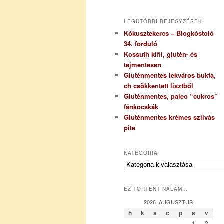
LEGUTÓBBI BEJEGYZÉSEK
Kókusztekercs – Blogkóstoló
34. forduló
Kossuth kifli, glutén- és
tejmentesen
Gluténmentes lekváros bukta,
ch csökkentett lisztből
Gluténmentes, paleo “cukros”
fánkocskák
Gluténmentes krémes szilvás
pite
KATEGÓRIA
K
a
t
EZ TÖRTÉNT NÁLAM…
e
g
2026. AUGUSZTUS
ó
h
k
s
c
p
s
v
r
1
2