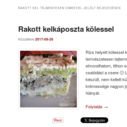
RAKOTT KEL TEJMENTESEN
CÍMKÉVEL JELÖLT BEJEGYZÉSEK
Rakott kelkáposzta kölessel
Közzétéve
2017-09-26
Rizs helyett kölessel k
természetesen tejter
elmondhatom, itthon 
csalódást a csere 🙂
készült, nem kellett kü
krémessége nagyon jól
hiányát.
Folytatás
→