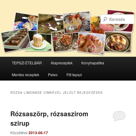
Főmenü
TEPSZI ÉTELBÁR
Alapreceptek
Konyhapatika
Tovább
Tovább
Mentes receptek
Paleo
Fitt tepszi
az
a
elsődleges
másodlagos
RÓZSA LIMONÁDÉ
CÍMKÉVEL JELÖLT BEJEGYZÉSEK
tartalomra
tartalomra
Rózsaszörp, rózsaszirom
szirup
Közzétéve
2013-06-17