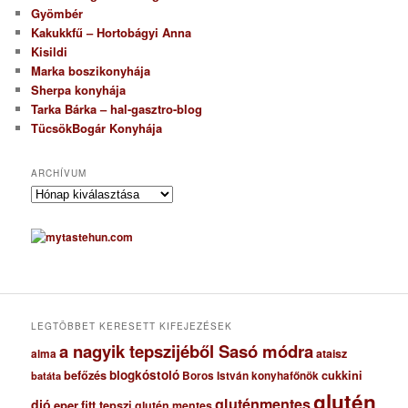
Gyömbér
Kakukkfű – Hortobágyi Anna
Kisildi
Marka boszikonyhája
Sherpa konyhája
Tarka Bárka – hal-gasztro-blog
TücsökBogár Konyhája
ARCHÍVUM
A
r
c
h
í
v
u
m
LEGTÖBBET KERESETT KIFEJEZÉSEK
a nagyik tepszijéből Sasó módra
ataisz
alma
blogkóstoló
befőzés
cukkini
Boros István konyhafőnök
batáta
glutén
gluténmentes
dió
eper
fitt tepszi
glutén mentes