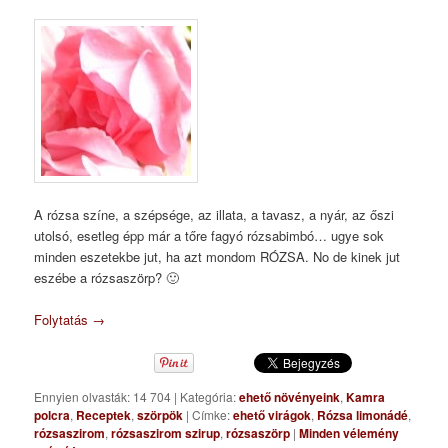
A rózsa színe, a szépsége, az illata, a tavasz, a nyár, az őszi
utolsó, esetleg épp már a tőre fagyó rózsabimbó… ugye sok
minden eszetekbe jut, ha azt mondom RÓZSA. No de kinek jut
eszébe a rózsaszörp? 🙂
Folytatás
→
Ennyien olvasták: 14 704
|
Kategória:
ehető növényeink
,
Kamra
polcra
,
Receptek
,
szörpök
|
Címke:
ehető virágok
,
Rózsa limonádé
,
rózsaszirom
,
rózsaszirom szirup
,
rózsaszörp
|
Minden vélemény