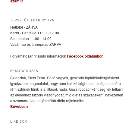
számít!
TEPSZI ÉTELBÁR NYITVA:
Hétfőtől - ZÁRVA
Kedd - Péntekig 11.00 - 17.00
Szombaton 11.00 - 14.00
Vasárnap és ünnepnap ZÁRVA
Folyamatosan frissülő információk
Facebook oldalunkon
.
BEMUTATKOZÁS
Sziasztok, Sass Erika, Sasó vagyok, gyakorló táplálékallergiásként
igyekszem megmutatni, hogy nem kell kétségbeesni, még ha elsőre
rémisztőnek tűnik is a tiltások hada. Gasztrocoachként segítek feltárni
az ételekhez fűződő viszonyodat, míg diétás szakácsként, bevezetlek
a számodra legmegfelelőbb diéta rejtelmeibe.
Bővebben
LIKE BOX