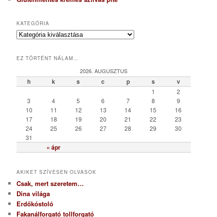
KATEGÓRIA
K
a
t
EZ TÖRTÉNT NÁLAM…
e
g
2026. AUGUSZTUS
ó
h
k
s
c
p
s
v
r
1
2
i
3
4
5
6
7
8
9
a
10
11
12
13
14
15
16
17
18
19
20
21
22
23
24
25
26
27
28
29
30
31
« ápr
AKIKET SZÍVESEN OLVASOK
Csak, mert szeretem…
Dina világa
Erdőkóstoló
Fakanálforgató tollforgató