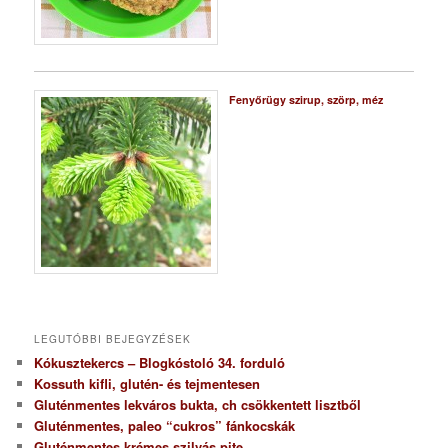
Fenyőrügy szirup, szörp, méz
LEGUTÓBBI BEJEGYZÉSEK
Kókusztekercs – Blogkóstoló 34. forduló
Kossuth kifli, glutén- és tejmentesen
Gluténmentes lekváros bukta, ch csökkentett lisztből
Gluténmentes, paleo “cukros” fánkocskák
Gluténmentes krémes szilvás pite