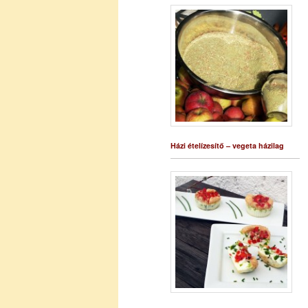
Házi ételízesítő – vegeta házilag