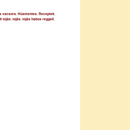
s vacsora
,
Húsmentes
,
Receptek
,
lt tojás
,
tojás
,
tojás habos reggeli
,