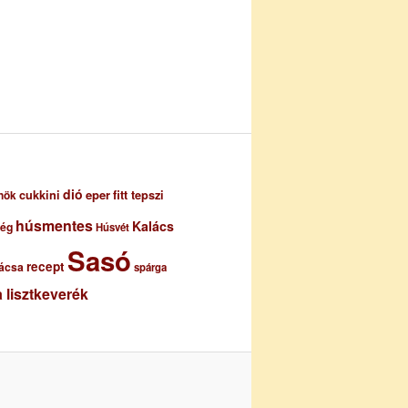
dió
eper
cukkini
fitt tepszi
nök
húsmentes
Kalács
ség
Húsvét
Sasó
recept
ácsa
spárga
 lisztkeverék