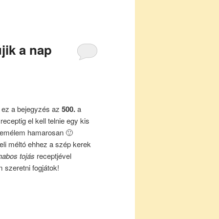
jik a nap
, ez a bejegyzés az
500.
a
ceptig el kell telnie egy kis
n remélem hamarosan 🙂
li méltó ehhez a szép kerek
habos tojás
receptjével
szeretni fogjátok!