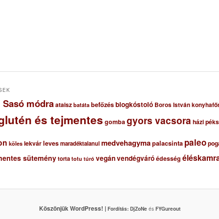
SEK
ől Sasó módra
blogkóstoló
ataisz
befőzés
Boros István konyhafő
batáta
glutén és tejmentes
gyors vacsora
gomba
házi pék
paleo
on
medvehagyma
lekvár
leves
palacsinta
pog
maradéktalanul
köles
éléskamra
mentes sütemény
vegán
vendégváró
édesség
torta
totu
túró
Köszönjük WordPress! |
Fordítás:
DjZoNe
és
FYGureout