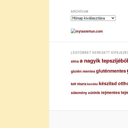
ARCHÍVUM
A
r
c
h
í
v
u
LEGTÖBBET KERESETT KIFEJEZÉ
m
a nagyik tepszijéb
alma
gluténmentes
glutén mentes
készítsd otth
kelt tészta
kenőke
tejmentes
tej
sütemény
sütőtök