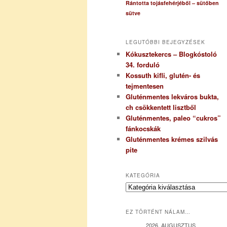
Rántotta tojásfehérjéből – sütőben
sütve
LEGUTÓBBI BEJEGYZÉSEK
Kókusztekercs – Blogkóstoló
34. forduló
Kossuth kifli, glutén- és
tejmentesen
Gluténmentes lekváros bukta,
ch csökkentett lisztből
Gluténmentes, paleo “cukros”
fánkocskák
Gluténmentes krémes szilvás
pite
KATEGÓRIA
K
a
t
EZ TÖRTÉNT NÁLAM…
e
g
2026. AUGUSZTUS