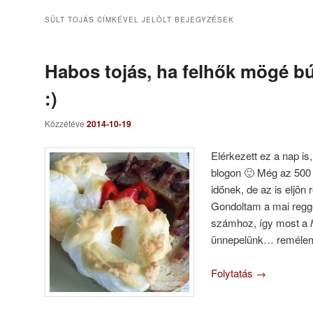
SÜLT TOJÁS
CÍMKÉVEL JELÖLT BEJEGYZÉSEK
Habos tojás, ha felhők mögé bú
:)
Közzétéve
2014-10-19
Elérkezett ez a nap is
blogon 🙂 Még az 500 re
időnek, de az is eljö
Gondoltam a mai regge
számhoz, így most a
ünnepelünk… remélem 
Folytatás
→