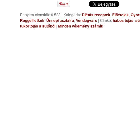
Ennyien olvasták: 6 528
|
Kategória:
Diétás receptek
,
Előételek
,
Gyor
Reggeli étkek
,
Ünnepi asztalra
,
Vendégváró
|
Címke:
habos tojás
,
sü
tükörtojás a sütőből
|
Minden vélemény számít!