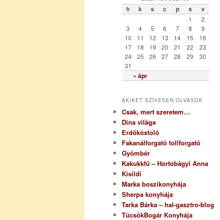
ó
h
k
s
c
p
s
v
r
1
2
i
3
4
5
6
7
8
9
a
10
11
12
13
14
15
16
17
18
19
20
21
22
23
24
25
26
27
28
29
30
31
« ápr
AKIKET SZÍVESEN OLVASOK
Csak, mert szeretem…
Dina világa
Erdőkóstoló
Fakanálforgató tollforgató
Gyömbér
Kakukkfű – Hortobágyi Anna
Kisildi
Marka boszikonyhája
Sherpa konyhája
Tarka Bárka – hal-gasztro-blog
TücsökBogár Konyhája