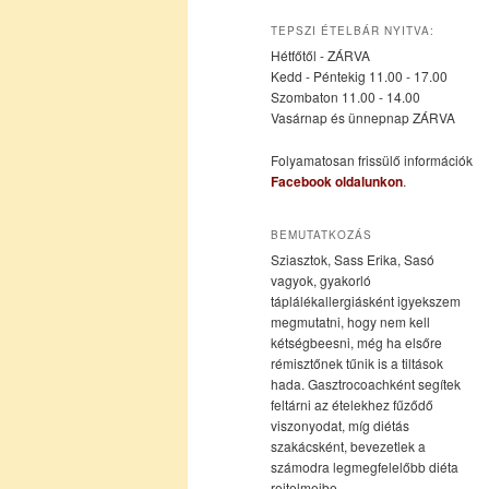
az
a
TEPSZI ÉTELBÁR NYITVA:
Hétfőtől - ZÁRVA
elsődleges
másodlagos
Kedd - Péntekig 11.00 - 17.00
Szombaton 11.00 - 14.00
Vasárnap és ünnepnap ZÁRVA
tartalomra
tartalomra
Folyamatosan frissülő információk
Facebook oldalunkon
.
BEMUTATKOZÁS
Sziasztok, Sass Erika, Sasó
vagyok, gyakorló
táplálékallergiásként igyekszem
megmutatni, hogy nem kell
kétségbeesni, még ha elsőre
rémisztőnek tűnik is a tiltások
hada. Gasztrocoachként segítek
feltárni az ételekhez fűződő
viszonyodat, míg diétás
szakácsként, bevezetlek a
számodra legmegfelelőbb diéta
rejtelmeibe.