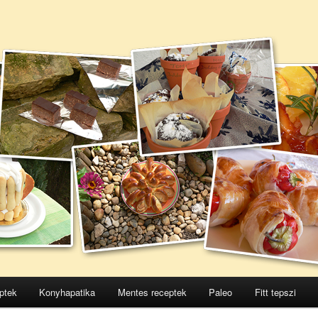
ptek
Konyhapatika
Mentes receptek
Paleo
Fitt tepszi