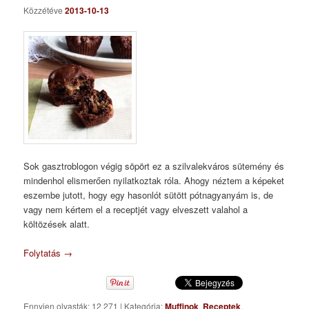
Közzétéve
2013-10-13
Sok gasztroblogon végig söpört ez a szilvalekváros sütemény és
mindenhol elismerően nyilatkoztak róla. Ahogy néztem a képeket
eszembe jutott, hogy egy hasonlót sütött pótnagyanyám is, de
vagy nem kértem el a receptjét vagy elveszett valahol a
költözések alatt.
Folytatás
→
Ennyien olvasták: 12 271
|
Kategória:
Muffinok
,
Receptek
,