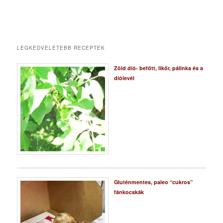
LEGKEDVELETEBB RECEPTEK
Zöld dió- befőtt, likőr, pálinka és a
diólevél
Gluténmentes, paleo “cukros”
fánkocskák