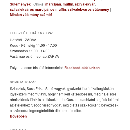
Sütemények
|
Címke:
marcipán
,
muffin
,
szilvalekvár
,
szilvalekváros marcipános muffin
,
szilvalekváros sütemény
|
Minden vélemény számít!
TEPSZI ÉTELBÁR NYITVA:
Hétfőtől - ZÁRVA
Kedd - Péntekig 11.00 - 17.00
Szombaton 11.00 - 14.00
Vasárnap és ünnepnap ZÁRVA
Folyamatosan frissülő információk
Facebook oldalunkon
.
BEMUTATKOZÁS
Sziasztok, Sass Erika, Sasó vagyok, gyakorló táplálékallergiásként
igyekszem megmutatni, hogy nem kell kétségbeesni, még ha elsőre
rémisztőnek tűnik is a tiltások hada. Gasztrocoachként segítek feltárni
az ételekhez fűződő viszonyodat, míg diétás szakácsként, bevezetlek
a számodra legmegfelelőbb diéta rejtelmeibe.
Bővebben