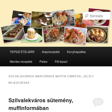
Főmenü
TEPSZI ÉTELBÁR
Alapreceptek
Konyhapatika
Tovább
Tovább
Mentes receptek
Paleo
Fitt tepszi
az
a
elsődleges
másodlagos
SZILVALEKVÁROS MARCIPÁNOS MUFFIN
CÍMKÉVEL JELÖLT
BEJEGYZÉSEK
tartalomra
tartalomra
Szilvalekváros sütemény,
muffinformában