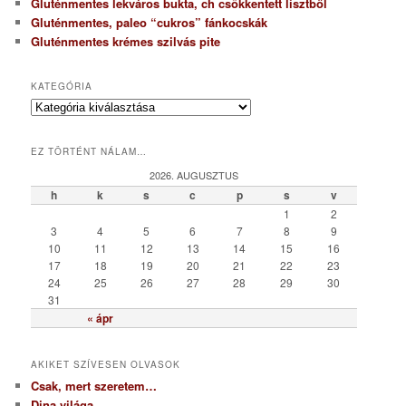
Gluténmentes lekváros bukta, ch csökkentett lisztből
Gluténmentes, paleo “cukros” fánkocskák
Gluténmentes krémes szilvás pite
KATEGÓRIA
K
a
t
EZ TÖRTÉNT NÁLAM…
e
g
2026. AUGUSZTUS
ó
h
k
s
c
p
s
v
r
1
2
i
3
4
5
6
7
8
9
a
10
11
12
13
14
15
16
17
18
19
20
21
22
23
24
25
26
27
28
29
30
31
« ápr
AKIKET SZÍVESEN OLVASOK
Csak, mert szeretem…
Dina világa