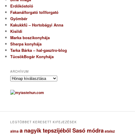
Erdőkóstoló
Fakanálforgató tollforgató
Gyömbér
Kakukkfű – Hortobágyi Anna
Kisildi
Marka boszikonyhája
Sherpa konyhája
Tarka Bárka – hal-gasztro-blog
TücsökBogár Konyhája
ARCHÍVUM
A
r
c
h
í
v
u
m
LEGTÖBBET KERESETT KIFEJEZÉSEK
a nagyik tepszijéből Sasó módra
ataisz
alma