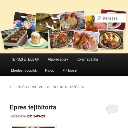
Főmenü
TEPSZI ÉTELBÁR
Alapreceptek
Konyhapatika
Tovább
Tovább
Mentes receptek
Paleo
Fitt tepszi
az
a
elsődleges
másodlagos
TEJFÖLÖS
CÍMKÉVEL JELÖLT BEJEGYZÉSEK
tartalomra
tartalomra
Epres tejföltorta
Közzétéve
2013-03-29