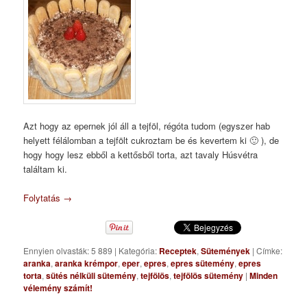
Azt hogy az epernek jól áll a tejföl, régóta tudom (egyszer hab
helyett félálomban a tejfölt cukroztam be és kevertem ki 🙂 ), de
hogy hogy lesz ebből a kettősből torta, azt tavaly Húsvétra
találtam ki.
Folytatás
→
Ennyien olvasták: 5 889
|
Kategória:
Receptek
,
Sütemények
|
Címke:
aranka
,
aranka krémpor
,
eper
,
epres
,
epres sütemény
,
epres
torta
,
sütés nélküli sütemény
,
tejfölös
,
tejfölös sütemény
|
Minden
vélemény számít!