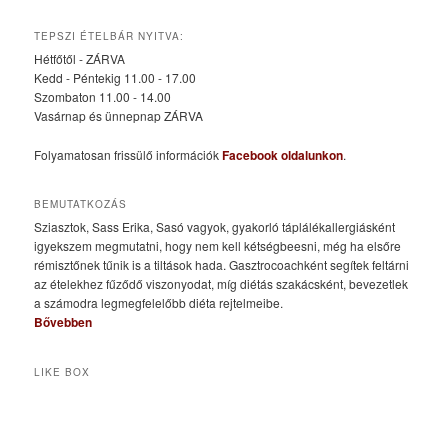
TEPSZI ÉTELBÁR NYITVA:
Hétfőtől - ZÁRVA
Kedd - Péntekig 11.00 - 17.00
Szombaton 11.00 - 14.00
Vasárnap és ünnepnap ZÁRVA
Folyamatosan frissülő információk
Facebook oldalunkon
.
BEMUTATKOZÁS
Sziasztok, Sass Erika, Sasó vagyok, gyakorló táplálékallergiásként
igyekszem megmutatni, hogy nem kell kétségbeesni, még ha elsőre
rémisztőnek tűnik is a tiltások hada. Gasztrocoachként segítek feltárni
az ételekhez fűződő viszonyodat, míg diétás szakácsként, bevezetlek
a számodra legmegfelelőbb diéta rejtelmeibe.
Bővebben
LIKE BOX