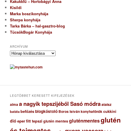
Kakukkfű – Hortobágyi Anna
Kisildi
Marka boszikonyhája
Sherpa konyhája
Tarka Bárka – hal-gasztro-blog
TücsökBogár Konyhája
ARCHÍVUM
A
r
c
h
í
v
u
m
LEGTÖBBET KERESETT KIFEJEZÉSEK
a nagyik tepszijéből Sasó módra
ataisz
alma
blogkóstoló
befőzés
cukkini
Boros István konyhafőnök
batáta
glutén
gluténmentes
dió
eper
fitt tepszi
glutén mentes
és tejmentes
gyors vacsora