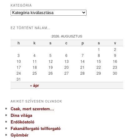
KATEGÓRIA
K
a
t
EZ TÖRTÉNT NÁLAM…
e
g
2026. AUGUSZTUS
ó
h
k
s
c
p
s
v
r
1
2
i
3
4
5
6
7
8
9
a
10
11
12
13
14
15
16
17
18
19
20
21
22
23
24
25
26
27
28
29
30
31
« ápr
AKIKET SZÍVESEN OLVASOK
Csak, mert szeretem…
Dina világa
Erdőkóstoló
Fakanálforgató tollforgató
Gyömbér