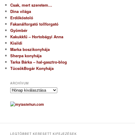
Csak, mert szeretem…
Dina világa
Erdőkóstoló
Fakanálforgató tollforgató
Gyömbér
Kakukkfű – Hortobágyi Anna
Kisildi
Marka boszikonyhája
Sherpa konyhája
Tarka Bárka – hal-gasztro-blog
TücsökBogár Konyhája
ARCHÍVUM
A
r
c
h
í
v
u
m
LEGTÖBBET KERESETT KIFEJEZÉSEK