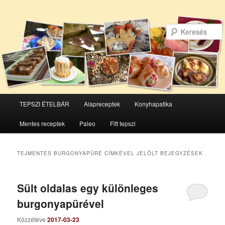
Főmenü
TEPSZI ÉTELBÁR
Alapreceptek
Konyhapatika
Tovább
Tovább
Mentes receptek
Paleo
Fitt tepszi
az
a
elsődleges
másodlagos
TEJMENTES BURGONYAPÜRÉ
CÍMKÉVEL JELÖLT BEJEGYZÉSEK
tartalomra
tartalomra
Sült oldalas egy különleges
burgonyapürével
Közzétéve
2017-03-23