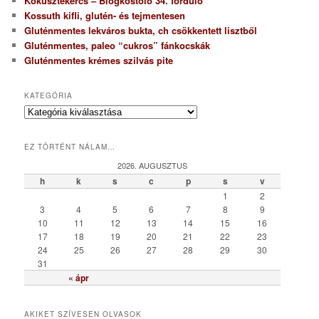
Kókusztekercs – Blogkóstoló 34. forduló
Kossuth kifli, glutén- és tejmentesen
Gluténmentes lekváros bukta, ch csökkentett lisztből
Gluténmentes, paleo “cukros” fánkocskák
Gluténmentes krémes szilvás pite
KATEGÓRIA
K
a
t
EZ TÖRTÉNT NÁLAM…
e
g
2026. AUGUSZTUS
ó
h
k
s
c
p
s
v
r
1
2
i
3
4
5
6
7
8
9
a
10
11
12
13
14
15
16
17
18
19
20
21
22
23
24
25
26
27
28
29
30
31
« ápr
AKIKET SZÍVESEN OLVASOK