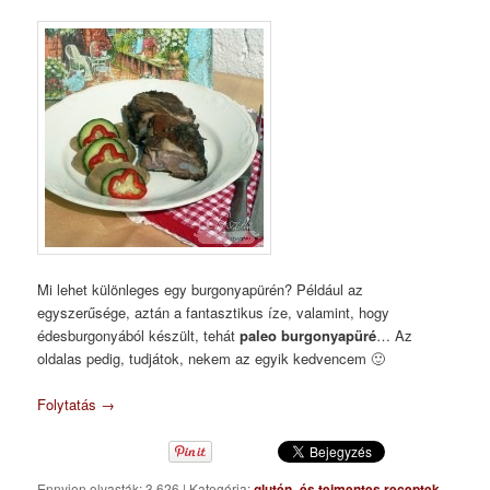
Mi lehet különleges egy burgonyapürén? Például az
egyszerűsége, aztán a fantasztikus íze, valamint, hogy
édesburgonyából készült, tehát
paleo burgonyapüré
… Az
oldalas pedig, tudjátok, nekem az egyik kedvencem 🙂
Folytatás
→
Ennyien olvasták: 3 626
|
Kategória:
glutén- és tejmentes receptek
,