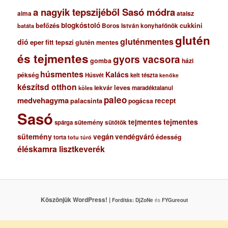
a nagyik tepszijéből Sasó módra
ataisz
alma
blogkóstoló
befőzés
cukkini
Boros István konyhafőnök
batáta
glutén
gluténmentes
dió
eper
fitt tepszi
glutén mentes
és tejmentes
gyors vacsora
gomba
házi
húsmentes
Kalács
pékség
Húsvét
kelt tészta
kenőke
készítsd otthon
lekvár
leves
maradéktalanul
köles
paleo
medvehagyma
recept
palacsinta
pogácsa
Sasó
tejmentes
tejmentes
sütemény
spárga
sütőtök
sütemény
vegán
vendégváró
édesség
torta
totu
túró
éléskamra lisztkeverék
Köszönjük WordPress! |
Fordítás:
DjZoNe
és
FYGureout