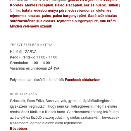
Köretek
,
Mentes receptek
,
Paleo
,
Receptek
,
sertés húsok
,
Sültek
|
Címke:
batáta
,
édesburgonya püré
,
édeseburgonya
,
glutén és
tejmentes
,
oldalas
,
paleo
,
paleo burgonyapüré
,
Sasó
,
sült oldalas
,
sütőzacskóban sült oldalas
,
tejmentes burgonyapüré
,
totu krém
|
Minden vélemény számít!
TEPSZI ÉTELBÁR NYITVA:
Hétfőtől - ZÁRVA
Kedd - Péntekig 11.00 - 17.00
Szombaton 11.00 - 14.00
Vasárnap és ünnepnap ZÁRVA
Folyamatosan frissülő információk
Facebook oldalunkon
.
BEMUTATKOZÁS
Sziasztok, Sass Erika, Sasó vagyok, gyakorló táplálékallergiásként
igyekszem megmutatni, hogy nem kell kétségbeesni, még ha elsőre
rémisztőnek tűnik is a tiltások hada. Gasztrocoachként segítek feltárni
az ételekhez fűződő viszonyodat, míg diétás szakácsként, bevezetlek
a számodra legmegfelelőbb diéta rejtelmeibe.
Bővebben