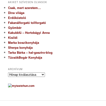
AKIKET SZÍVESEN OLVASOK
Csak, mert szeretem…
Dina világa
Erdőkóstoló
Fakanálforgató tollforgató
Gyömbér
Kakukkfű – Hortobágyi Anna
Kisildi
Marka boszikonyhája
Sherpa konyhája
Tarka Bárka – hal-gasztro-blog
TücsökBogár Konyhája
ARCHÍVUM
A
r
c
h
í
v
u
m