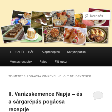
Főmenü
TEPSZI ÉTELBÁR
Alapreceptek
Konyhapatika
Tovább
Tovább
Mentes receptek
Paleo
Fitt tepszi
az
a
elsődleges
másodlagos
TEJMENTES POGÁCSA
CÍMKÉVEL JELÖLT BEJEGYZÉSEK
tartalomra
tartalomra
II. Varázskemence Napja – és
a sárgarépás pogácsa
receptje