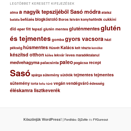
LEGTÖBBET KERESETT KIFEJEZÉSEK
a nagyik tepszijéből Sasó módra
ataisz
alma
blogkóstoló
befőzés
cukkini
Boros István konyhafőnök
batáta
glutén
gluténmentes
dió
eper
fitt tepszi
glutén mentes
és tejmentes
gyors vacsora
gomba
házi
húsmentes
Kalács
pékség
Húsvét
kelt tészta
kenőke
készítsd otthon
lekvár
leves
maradéktalanul
köles
paleo
medvehagyma
recept
palacsinta
pogácsa
Sasó
tejmentes
tejmentes
sütemény
spárga
sütőtök
sütemény
vegán
vendégváró
édesség
torta
totu
túró
éléskamra lisztkeverék
Köszönjük WordPress! |
Fordítás:
DjZoNe
és
FYGureout