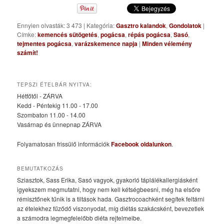
Ennyien olvasták: 3 473
|
Kategória:
Gasztro kalandok
,
Gondolatok
|
Címke:
kemencés sütögetés
,
pogácsa
,
répás pogácsa
,
Sasó
,
tejmentes pogácsa
,
varázskemence napja
|
Minden vélemény
számít!
TEPSZI ÉTELBÁR NYITVA:
Hétfőtől - ZÁRVA
Kedd - Péntekig 11.00 - 17.00
Szombaton 11.00 - 14.00
Vasárnap és ünnepnap ZÁRVA
Folyamatosan frissülő információk
Facebook oldalunkon
.
BEMUTATKOZÁS
Sziasztok, Sass Erika, Sasó vagyok, gyakorló táplálékallergiásként
igyekszem megmutatni, hogy nem kell kétségbeesni, még ha elsőre
rémisztőnek tűnik is a tiltások hada. Gasztrocoachként segítek feltárni
az ételekhez fűződő viszonyodat, míg diétás szakácsként, bevezetlek
a számodra legmegfelelőbb diéta rejtelmeibe.