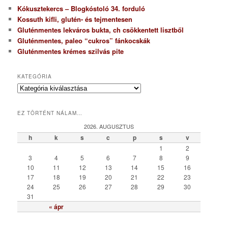
Kókusztekercs – Blogkóstoló 34. forduló
Kossuth kifli, glutén- és tejmentesen
Gluténmentes lekváros bukta, ch csökkentett lisztből
Gluténmentes, paleo “cukros” fánkocskák
Gluténmentes krémes szilvás pite
KATEGÓRIA
K
a
t
EZ TÖRTÉNT NÁLAM…
e
g
2026. AUGUSZTUS
ó
h
k
s
c
p
s
v
r
1
2
i
3
4
5
6
7
8
9
a
10
11
12
13
14
15
16
17
18
19
20
21
22
23
24
25
26
27
28
29
30
31
« ápr