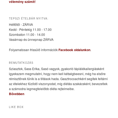
vélemény számít!
TEPSZI ÉTELBÁR NYITVA:
Hétfőtől - ZÁRVA
Kedd - Péntekig 11.00 - 17.00
Szombaton 11.00 - 14.00
Vasárnap és ünnepnap ZÁRVA
Folyamatosan frissülő információk
Facebook oldalunkon
.
BEMUTATKOZÁS
Sziasztok, Sass Erika, Sasó vagyok, gyakorló táplálékallergiásként
igyekszem megmutatni, hogy nem kell kétségbeesni, még ha elsőre
rémisztőnek tűnik is a tiltások hada. Gasztrocoachként segítek feltárni
az ételekhez fűződő viszonyodat, míg diétás szakácsként, bevezetlek
a számodra legmegfelelőbb diéta rejtelmeibe.
Bővebben
LIKE BOX