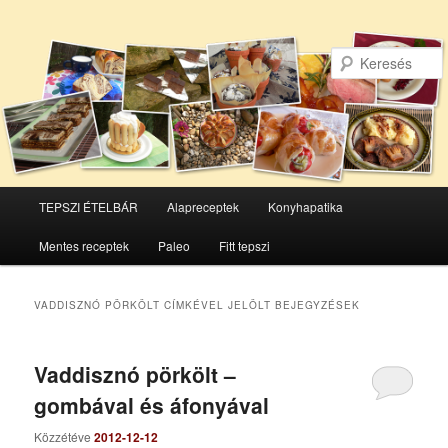
Főmenü
TEPSZI ÉTELBÁR
Alapreceptek
Konyhapatika
Tovább
Tovább
Mentes receptek
Paleo
Fitt tepszi
az
a
elsődleges
másodlagos
VADDISZNÓ PÖRKÖLT
CÍMKÉVEL JELÖLT BEJEGYZÉSEK
tartalomra
tartalomra
Vaddisznó pörkölt –
gombával és áfonyával
Közzétéve
2012-12-12