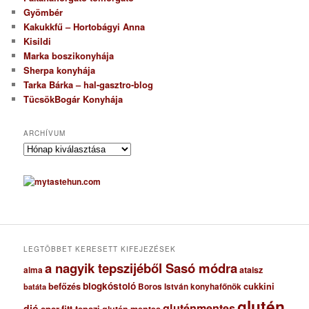
Gyömbér
Kakukkfű – Hortobágyi Anna
Kisildi
Marka boszikonyhája
Sherpa konyhája
Tarka Bárka – hal-gasztro-blog
TücsökBogár Konyhája
ARCHÍVUM
A
r
c
h
í
v
u
m
LEGTÖBBET KERESETT KIFEJEZÉSEK
a nagyik tepszijéből Sasó módra
ataisz
alma
blogkóstoló
befőzés
cukkini
Boros István konyhafőnök
batáta
glutén
gluténmentes
dió
eper
fitt tepszi
glutén mentes