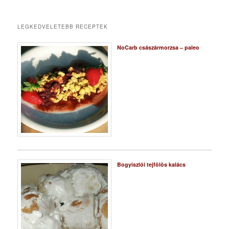
LEGKEDVELETEBB RECEPTEK
NoCarb császármorzsa – paleo
Bogyiszlói tejfölös kalács