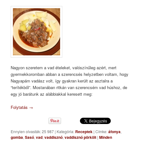
Nagyon szeretem a vad ételeket, valószínűleg azért, mert
gyermekkoromban abban a szerencsés helyzetben voltam, hogy
Nagyapám vadász volt, így gyakran került az asztalra a
“terítékből”. Mostanában ritkán van szerencsém vad húshoz, de
egy jó barátunk az alábbiakkal keresett meg:
Folytatás
→
Ennyien olvasták: 25 987
|
Kategória:
Receptek
|
Címke:
áfonya
,
gomba
,
Sasó
,
vad
,
vaddisznó
,
vaddisznó pörkölt
|
Minden