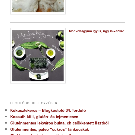
Medvehagyma így is, úgy is – télire
LEGUTÓBBI BEJEGYZÉSEK
Kókusztekercs – Blogkóstoló 34. forduló
Kossuth kifli, glutén- és tejmentesen
Gluténmentes lekváros bukta, ch csökkentett lisztből
Gluténmentes, paleo “cukros” fánkocskák