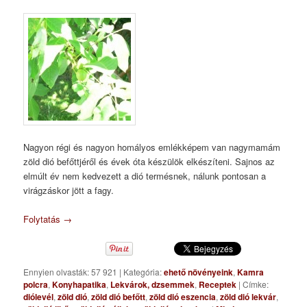
Nagyon régi és nagyon homályos emlékképem van nagymamám
zöld dió befőttjéről és évek óta készülök elkészíteni. Sajnos az
elmúlt év nem kedvezett a dió termésnek, nálunk pontosan a
virágzáskor jött a fagy.
Folytatás
→
Ennyien olvasták: 57 921
|
Kategória:
ehető növényeink
,
Kamra
polcra
,
Konyhapatika
,
Lekvárok, dzsemmek
,
Receptek
|
Címke:
diólevél
,
zöld dió
,
zöld dió befőtt
,
zöld dió eszencia
,
zöld dió lekvár
,