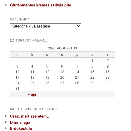
Gluténmentes krémes szilvás pite
KATEGÓRIA
K
a
t
EZ TÖRTÉNT NÁLAM…
e
g
2026. AUGUSZTUS
ó
h
k
s
c
p
s
v
r
1
2
i
3
4
5
6
7
8
9
a
10
11
12
13
14
15
16
17
18
19
20
21
22
23
24
25
26
27
28
29
30
31
« ápr
AKIKET SZÍVESEN OLVASOK
Csak, mert szeretem…
Dina világa
Erdőkóstoló