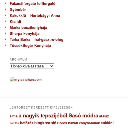
Fakanálforgató tollforgató
Gyömbér
Kakukkfű – Hortobágyi Anna
Kisildi
Marka boszikonyhája
Sherpa konyhája
Tarka Bárka – hal-gasztro-blog
TücsökBogár Konyhája
ARCHÍVUM
A
r
c
h
í
v
u
m
LEGTÖBBET KERESETT KIFEJEZÉSEK
a nagyik tepszijéből Sasó módra
ataisz
alma
blogkóstoló
befőzés
cukkini
Boros István konyhafőnök
batáta