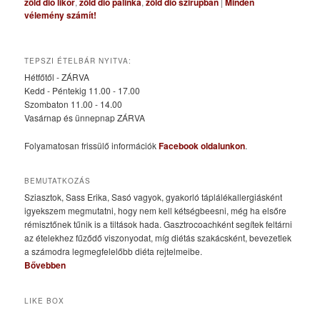
zöld dió likőr
,
zöld dió pálinka
,
zöld dió szirupban
|
Minden
vélemény számít!
TEPSZI ÉTELBÁR NYITVA:
Hétfőtől - ZÁRVA
Kedd - Péntekig 11.00 - 17.00
Szombaton 11.00 - 14.00
Vasárnap és ünnepnap ZÁRVA
Folyamatosan frissülő információk
Facebook oldalunkon
.
BEMUTATKOZÁS
Sziasztok, Sass Erika, Sasó vagyok, gyakorló táplálékallergiásként
igyekszem megmutatni, hogy nem kell kétségbeesni, még ha elsőre
rémisztőnek tűnik is a tiltások hada. Gasztrocoachként segítek feltárni
az ételekhez fűződő viszonyodat, míg diétás szakácsként, bevezetlek
a számodra legmegfelelőbb diéta rejtelmeibe.
Bővebben
LIKE BOX