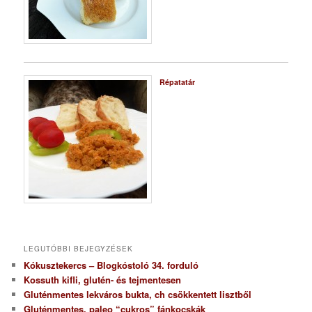
Répatatár
LEGUTÓBBI BEJEGYZÉSEK
Kókusztekercs – Blogkóstoló 34. forduló
Kossuth kifli, glutén- és tejmentesen
Gluténmentes lekváros bukta, ch csökkentett lisztből
Gluténmentes, paleo “cukros” fánkocskák