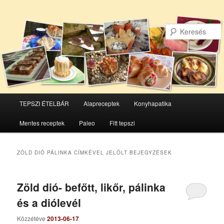
Főmenü
TEPSZI ÉTELBÁR
Alapreceptek
Konyhapatika
Tovább
Tovább
Mentes receptek
Paleo
Fitt tepszi
az
a
elsődleges
másodlagos
ZÖLD DIÓ PÁLINKA
CÍMKÉVEL JELÖLT BEJEGYZÉSEK
tartalomra
tartalomra
Zöld dió- befőtt, likőr, pálinka
és a diólevél
Közzétéve
2013-06-17