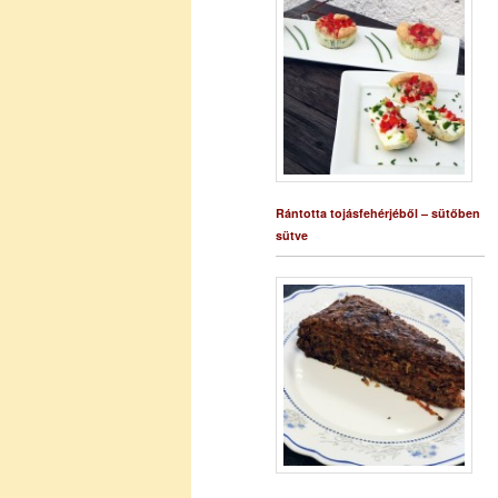
Rántotta tojásfehérjéből – sütőben
sütve