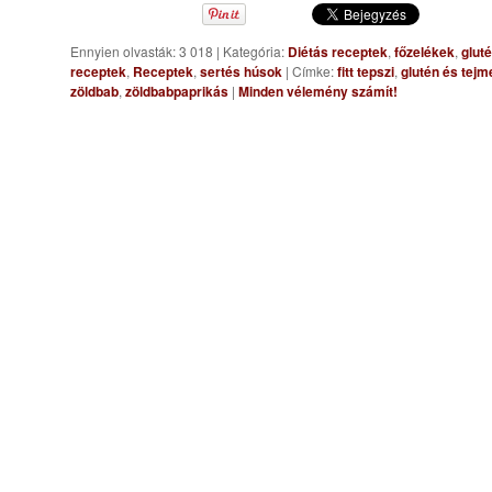
Ennyien olvasták: 3 018
|
Kategória:
Diétás receptek
,
főzelékek
,
glut
receptek
,
Receptek
,
sertés húsok
|
Címke:
fitt tepszi
,
glutén és tejm
zöldbab
,
zöldbabpaprikás
|
Minden vélemény számít!