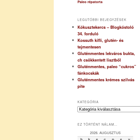
Paleo répatorta
LEGUTÓBBI BEJEGYZÉSEK
Kókusztekercs – Blogkóstoló
34. forduló
Kossuth kifli, glutén- és
tejmentesen
Gluténmentes lekváros bukta,
ch csökkentett lisztből
Gluténmentes, paleo “cukros”
fánkocskák
Gluténmentes krémes szilvás
pite
KATEGÓRIA
K
a
t
EZ TÖRTÉNT NÁLAM…
e
g
2026. AUGUSZTUS
ó
h
k
s
c
p
s
v