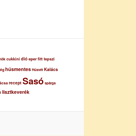
dió
eper
cukkini
fitt tepszi
nök
húsmentes
Kalács
ség
Húsvét
Sasó
recept
ácsa
spárga
 lisztkeverék