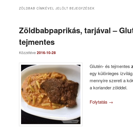
ZÖLDBAB
CÍMKÉVEL JELÖLT BEJEGYZÉSEK
Zöldbabpaprikás, tarjával – Glu
tejmentes
Közzétéve
2016-10-28
Glutén- és tejmentes
egy különleges ízvilá
mennyire szereti a kó
a koriander zölddel.
Folytatás
→