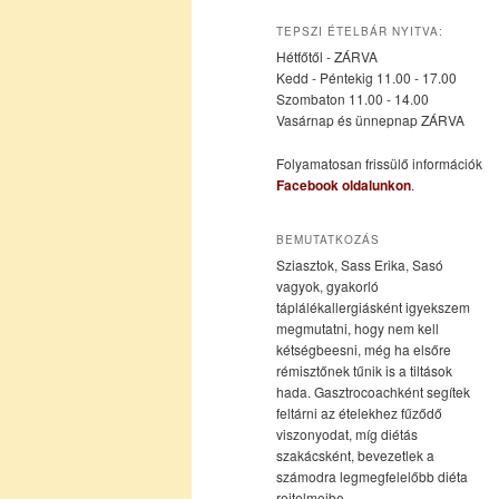
az
a
TEPSZI ÉTELBÁR NYITVA:
Hétfőtől - ZÁRVA
elsődleges
másodlagos
Kedd - Péntekig 11.00 - 17.00
Szombaton 11.00 - 14.00
Vasárnap és ünnepnap ZÁRVA
tartalomra
tartalomra
Folyamatosan frissülő információk
Facebook oldalunkon
.
BEMUTATKOZÁS
Sziasztok, Sass Erika, Sasó
vagyok, gyakorló
táplálékallergiásként igyekszem
megmutatni, hogy nem kell
kétségbeesni, még ha elsőre
rémisztőnek tűnik is a tiltások
hada. Gasztrocoachként segítek
feltárni az ételekhez fűződő
viszonyodat, míg diétás
szakácsként, bevezetlek a
számodra legmegfelelőbb diéta
rejtelmeibe.