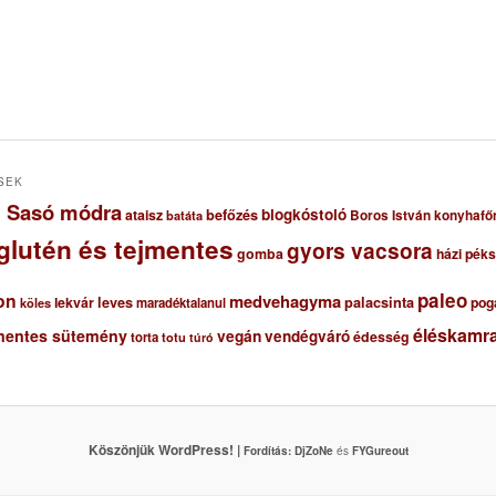
SEK
ől Sasó módra
blogkóstoló
ataisz
befőzés
Boros István konyhafő
batáta
glutén és tejmentes
gyors vacsora
gomba
házi pék
paleo
on
medvehagyma
lekvár
leves
palacsinta
pog
maradéktalanul
köles
éléskamra
mentes sütemény
vegán
vendégváró
édesség
torta
totu
túró
Köszönjük WordPress! |
Fordítás:
DjZoNe
és
FYGureout