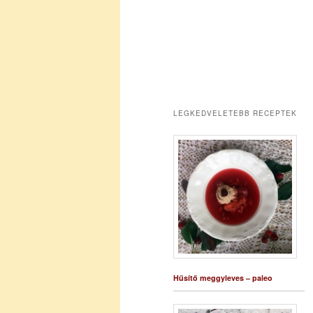
LEGKEDVELETEBB RECEPTEK
Hűsítő meggyleves – paleo