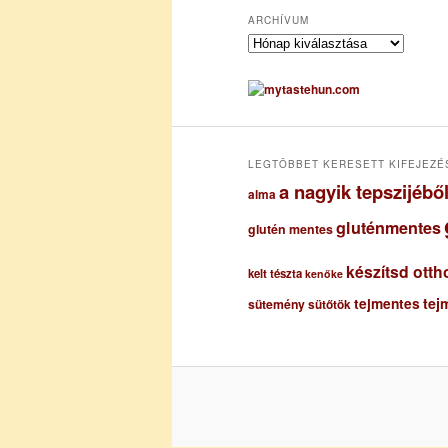
ARCHÍVUM
A
r
c
h
í
v
u
LEGTÖBBET KERESETT KIFEJEZÉ
m
a nagyik tepszijéb
alma
gluténmentes
glutén mentes
készítsd otth
kelt tészta
kenőke
tejmentes
tej
sütemény
sütőtök