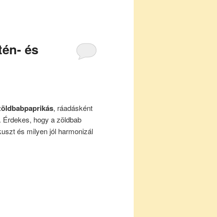
tén- és
zöldbabpaprikás
, ráadásként
g. Érdekes, hogy a zöldbab
kuszt és milyen jól harmonizál