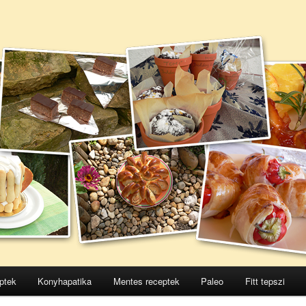
ptek
Konyhapatika
Mentes receptek
Paleo
Fitt tepszi