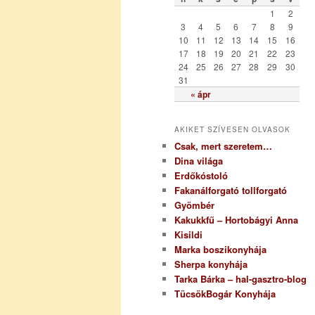
r
1
2
i
3
4
5
6
7
8
9
a
10
11
12
13
14
15
16
17
18
19
20
21
22
23
24
25
26
27
28
29
30
31
« ápr
AKIKET SZÍVESEN OLVASOK
Csak, mert szeretem…
Dina világa
Erdőkóstoló
Fakanálforgató tollforgató
Gyömbér
Kakukkfű – Hortobágyi Anna
Kisildi
Marka boszikonyhája
Sherpa konyhája
Tarka Bárka – hal-gasztro-blog
TücsökBogár Konyhája