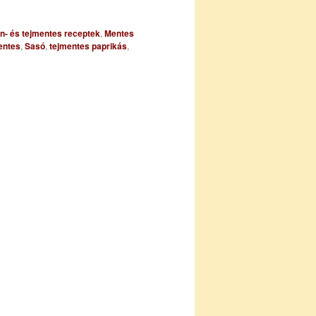
én- és tejmentes receptek
,
Mentes
entes
,
Sasó
,
tejmentes paprikás
,