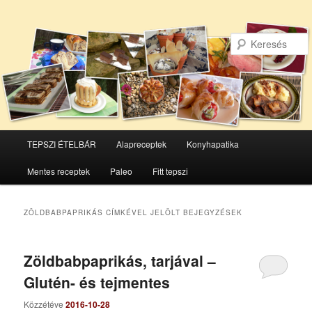
Főmenü
TEPSZI ÉTELBÁR
Alapreceptek
Konyhapatika
Tovább
Tovább
Mentes receptek
Paleo
Fitt tepszi
az
a
elsődleges
másodlagos
ZÖLDBABPAPRIKÁS
CÍMKÉVEL JELÖLT BEJEGYZÉSEK
tartalomra
tartalomra
Zöldbabpaprikás, tarjával –
Glutén- és tejmentes
Közzétéve
2016-10-28