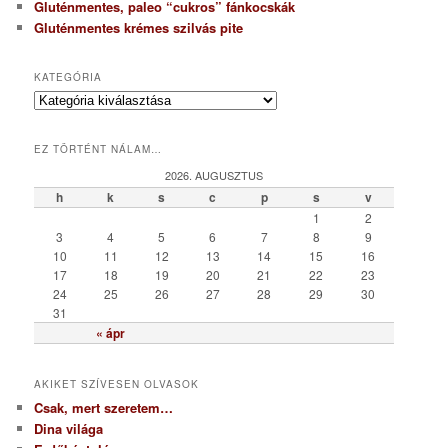
Gluténmentes, paleo “cukros” fánkocskák
Gluténmentes krémes szilvás pite
KATEGÓRIA
K
a
t
EZ TÖRTÉNT NÁLAM…
e
g
2026. AUGUSZTUS
ó
h
k
s
c
p
s
v
r
1
2
i
3
4
5
6
7
8
9
a
10
11
12
13
14
15
16
17
18
19
20
21
22
23
24
25
26
27
28
29
30
31
« ápr
AKIKET SZÍVESEN OLVASOK
Csak, mert szeretem…
Dina világa