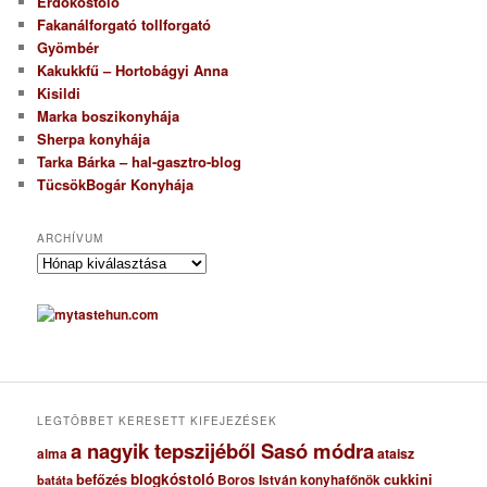
Erdőkóstoló
Fakanálforgató tollforgató
Gyömbér
Kakukkfű – Hortobágyi Anna
Kisildi
Marka boszikonyhája
Sherpa konyhája
Tarka Bárka – hal-gasztro-blog
TücsökBogár Konyhája
ARCHÍVUM
A
r
c
h
í
v
u
m
LEGTÖBBET KERESETT KIFEJEZÉSEK
a nagyik tepszijéből Sasó módra
ataisz
alma
blogkóstoló
befőzés
cukkini
Boros István konyhafőnök
batáta