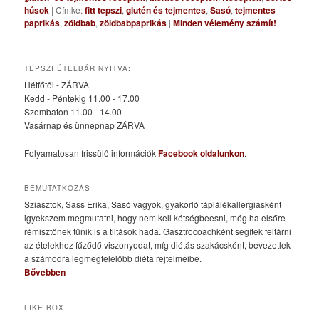
húsok
|
Címke:
fitt tepszi
,
glutén és tejmentes
,
Sasó
,
tejmentes
paprikás
,
zöldbab
,
zöldbabpaprikás
|
Minden vélemény számít!
TEPSZI ÉTELBÁR NYITVA:
Hétfőtől - ZÁRVA
Kedd - Péntekig 11.00 - 17.00
Szombaton 11.00 - 14.00
Vasárnap és ünnepnap ZÁRVA
Folyamatosan frissülő információk
Facebook oldalunkon
.
BEMUTATKOZÁS
Sziasztok, Sass Erika, Sasó vagyok, gyakorló táplálékallergiásként
igyekszem megmutatni, hogy nem kell kétségbeesni, még ha elsőre
rémisztőnek tűnik is a tiltások hada. Gasztrocoachként segítek feltárni
az ételekhez fűződő viszonyodat, míg diétás szakácsként, bevezetlek
a számodra legmegfelelőbb diéta rejtelmeibe.
Bővebben
LIKE BOX