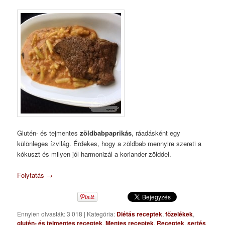
Glutén- és tejmentes
zöldbabpaprikás
, ráadásként egy
különleges ízvilág. Érdekes, hogy a zöldbab mennyire szereti a
kókuszt és milyen jól harmonizál a koriander zölddel.
Folytatás
→
Ennyien olvasták: 3 018
|
Kategória:
Diétás receptek
,
főzelékek
,
glutén- és tejmentes receptek
,
Mentes receptek
,
Receptek
,
sertés