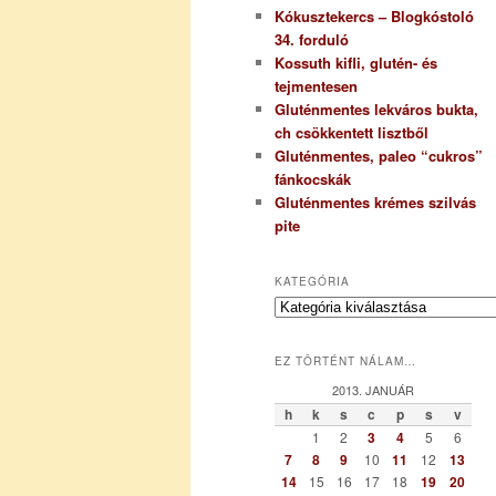
Kókusztekercs – Blogkóstoló
34. forduló
Kossuth kifli, glutén- és
tejmentesen
Gluténmentes lekváros bukta,
ch csökkentett lisztből
Gluténmentes, paleo “cukros”
fánkocskák
Gluténmentes krémes szilvás
pite
KATEGÓRIA
K
a
t
EZ TÖRTÉNT NÁLAM…
e
g
2013. JANUÁR
ó
h
k
s
c
p
s
v
r
1
2
3
4
5
6
i
7
8
9
10
11
12
13
a
14
15
16
17
18
19
20