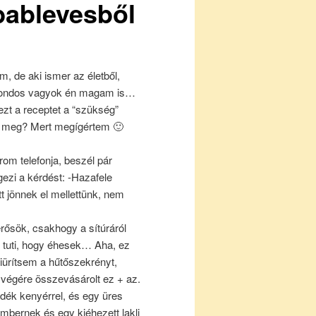
ablevesből
m, de aki ismer az életből,
bolondos vagyok én magam is…
zt a receptet a “szükség”
m meg? Mert megígértem 🙂
om telefonja, beszél pár
ezi a kérdést: -Hazafele
itt jönnek el mellettünk, nem
erősök, csakhogy a sítúráról
, tuti, hogy éhesek… Aha, ez
iürítsem a hűtőszekrényt,
 végére összevásárolt ez + az.
adék kenyérrel, és egy üres
bernek és egy kiéhezett lakli