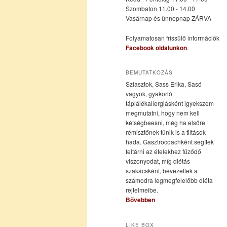
Szombaton 11.00 - 14.00
Vasárnap és ünnepnap ZÁRVA
tartalomra
tartalomra
Folyamatosan frissülő információk
Facebook oldalunkon
.
BEMUTATKOZÁS
Sziasztok, Sass Erika, Sasó
vagyok, gyakorló
táplálékallergiásként igyekszem
megmutatni, hogy nem kell
kétségbeesni, még ha elsőre
rémisztőnek tűnik is a tiltások
hada. Gasztrocoachként segítek
feltárni az ételekhez fűződő
viszonyodat, míg diétás
szakácsként, bevezetlek a
számodra legmegfelelőbb diéta
rejtelmeibe.
Bővebben
LIKE BOX