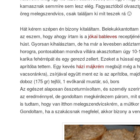
kamasznak semmire sem lesz elég. Fagyasztóból olvasztgat
öreg melegszendvics, csak találjam ki mit teszek rá 🙂
Hát kérem szépen én bizony kitaláltam. Belekukkantottam
az eszem, hogy ahogy írtam is a
jókai bableves
receptjénél
húst. Gyorsan kihalásztam, de ha már a levesben adózt
horogra, pontosabban mondva villára akasztottam úgy 10-1
karika fehérrépát és egy gerezd zellert. Ezeket a hússal eg
aprítóba tettem. Egy kevés
házi májkrém
megbújt még a h
vacsoránkra), zsírjával együtt ment ez is az aprítóba, majd
doboz (175 gr) tejföl, 1 evőkanál mustár, só, bors
Az egészet alaposan összeturmixoltam, és személy szerin
az eredménnyel, de gondoltam megkérdezem párom, mit sz
is tudtam, hogy van itthon melegszendvicskrém, a múltko
Gondoltam, ha a szakácsnak megfelel, akkor bizony a vend