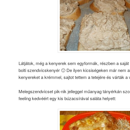
Látjátok, még a kenyerek sem egyformák, részben a sajá
bolti szendvicskenyér 🙂 De ilyen kicsiségeken már nem a
kenyereket a krémmel, sajtot tettem a tetejére és várták a
Melegszendvicset pik-nik jelleggel műanyag tányérkán szo
feeling kedvéért egy kis búzacsírával saláta helyett: