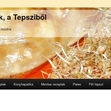
, a Tepsziből
ó módra
ptek
Konyhapatika
Mentes receptek
Paleo
Fitt tepszi