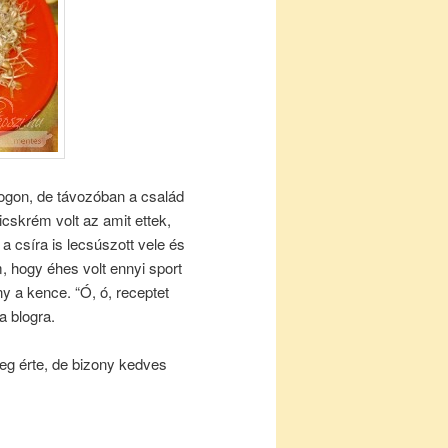
logon, de távozóban a család
cskrém volt az amit ettek,
 a csíra is lecsúszott vele és
, hogy éhes volt ennyi sport
y a kence. “Ó, ó, receptet
a blogra.
g érte, de bizony kedves