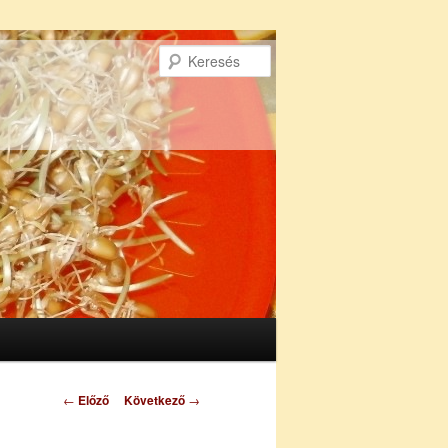
Keresés
Bejegyzés
←
Előző
Következő
→
navigáció