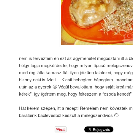
nem is terveztem én ezt az agymenetet megosztani itt a b
hölgy tagja megkérdezte, hogy milyen típusú melegszendvi
mert rég látta kamasz fiát ilyen jóízűen falatozni, hogy még
bizony neki is ízlett… Kicsit hebegtem hápogtam, mondtam
után az a gyerek 🙂 Végül bevallottam, hogy saját kreálmán
kérek”, így ígértem meg, hogy felteszem a “csoda kencét” 
Hát kérem szépen, itt a recept! Remélem nem köveztek me
barátaink bablevesből készült a melegszendvics 🙂