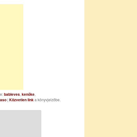
ke:
bableves
,
kenőke
,
aso
|
Közvetlen link
a könyvjelzőbe.