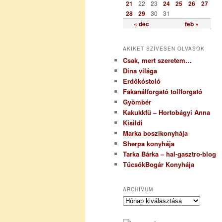
21
22
23
24
25
26
27
28
29
30
31
« dec
feb »
AKIKET SZÍVESEN OLVASOK
Csak, mert szeretem…
Dina világa
Erdőkóstoló
Fakanálforgató tollforgató
Gyömbér
Kakukkfű – Hortobágyi Anna
Kisildi
Marka boszikonyhája
Sherpa konyhája
Tarka Bárka – hal-gasztro-blog
TücsökBogár Konyhája
ARCHÍVUM
A
r
c