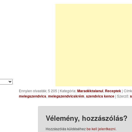
Ennyien olvasták: 5 205
|
Kategória:
Maradéktalanul
,
Receptek
| Cím
melegszendvics
,
melegszendvicskrém
,
szendvics kence
| Szerző:
s
Vélemény, hozzászólás?
Hozzászólás küldéséhez
be kell jelentkezni
.