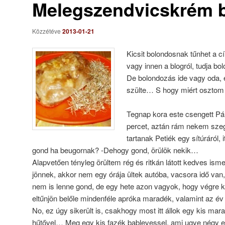
Melegszendvicskrém b
Közzétéve
2013-01-21
Kicsit bolondosnak tűnhet a cí
vagy innen a blogról, tudja 
De bolondozás ide vagy oda, e
szülte… S hogy miért oszto
Tegnap kora este csengett Pár
percet, aztán rám nekem szeg
tartanak Petiék egy sítúráról, 
gond ha beugornak? -Dehogy gond, örülök nekik…
Alapvetően tényleg örültem rég és ritkán látott kedves ism
jönnek, akkor nem egy órája ültek autóba, vacsora idő van
nem is lenne gond, de egy hete azon vagyok, hogy végre k
eltűnjön belőle mindenféle apróka maradék, valamint az év
No, ez úgy sikerült is, csakhogy most itt állok egy kis mar
hűtővel… Meg egy kis fazék bablevessel, ami ugye négy em