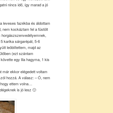
ni nincs idő, így marad a jó
 a leveses fazékba és áldottam
, nem kockáztam fel a füstölt
am horgászszenvedélyemnek,
5 karika sárgarépát, 5-6
yütt leöblítettem, majd az
űtőben (ezt szántam
 követte egy lila hagyma, 1 kis
t már ekkor elégedett voltam
ól hozzá. A válasz: – Ó, nem
r hogy ettem volna…
égeknek is jó lesz 🙂