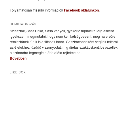
Folyamatosan frissülő információk
Facebook oldalunkon
.
BEMUTATKOZÁS
Sziasztok, Sass Erika, Sasó vagyok, gyakorló táplálékallergiásként
igyekszem megmutatni, hogy nem kell kétségbeesni, még ha elsőre
rémisztőnek tűnik is a tiltások hada. Gasztrocoachként segítek feltárni
az ételekhez fűződő viszonyodat, míg diétás szakácsként, bevezetlek
a számodra legmegfelelőbb diéta rejtelmeibe.
Bővebben
LIKE BOX