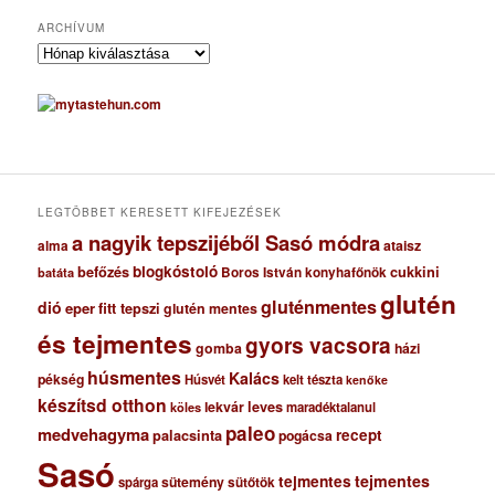
ARCHÍVUM
A
r
c
h
í
v
u
m
LEGTÖBBET KERESETT KIFEJEZÉSEK
a nagyik tepszijéből Sasó módra
ataisz
alma
blogkóstoló
befőzés
cukkini
Boros István konyhafőnök
batáta
glutén
gluténmentes
dió
eper
fitt tepszi
glutén mentes
és tejmentes
gyors vacsora
gomba
házi
húsmentes
Kalács
pékség
Húsvét
kelt tészta
kenőke
készítsd otthon
lekvár
leves
maradéktalanul
köles
paleo
medvehagyma
recept
palacsinta
pogácsa
Sasó
tejmentes
tejmentes
sütemény
spárga
sütőtök