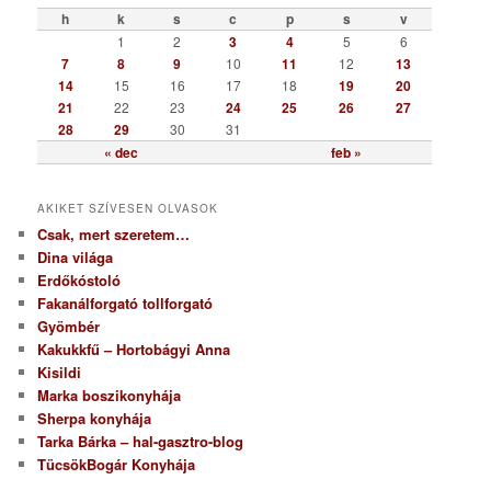
ó
h
k
s
c
p
s
v
r
1
2
3
4
5
6
i
7
8
9
10
11
12
13
a
14
15
16
17
18
19
20
21
22
23
24
25
26
27
28
29
30
31
« dec
feb »
AKIKET SZÍVESEN OLVASOK
Csak, mert szeretem…
Dina világa
Erdőkóstoló
Fakanálforgató tollforgató
Gyömbér
Kakukkfű – Hortobágyi Anna
Kisildi
Marka boszikonyhája
Sherpa konyhája
Tarka Bárka – hal-gasztro-blog
TücsökBogár Konyhája