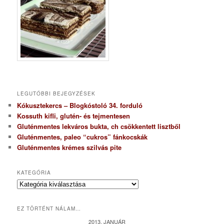
LEGUTÓBBI BEJEGYZÉSEK
Kókusztekercs – Blogkóstoló 34. forduló
Kossuth kifli, glutén- és tejmentesen
Gluténmentes lekváros bukta, ch csökkentett lisztből
Gluténmentes, paleo “cukros” fánkocskák
Gluténmentes krémes szilvás pite
KATEGÓRIA
K
a
t
EZ TÖRTÉNT NÁLAM…
e
g
2013. JANUÁR