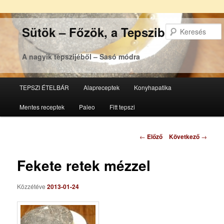
Sütök – Főzök, a Tepsziből
A nagyik tepszijéből – Sasó módra
Főmenü
TEPSZI ÉTELBÁR
Alapreceptek
Konyhapatika
Tovább
Tovább
Mentes receptek
Paleo
Fitt tepszi
az
a
elsődleges
másodlagos
Bejegyzés
←
Előző
Következő
→
navigáció
tartalomra
tartalomra
Fekete retek mézzel
Közzétéve
2013-01-24