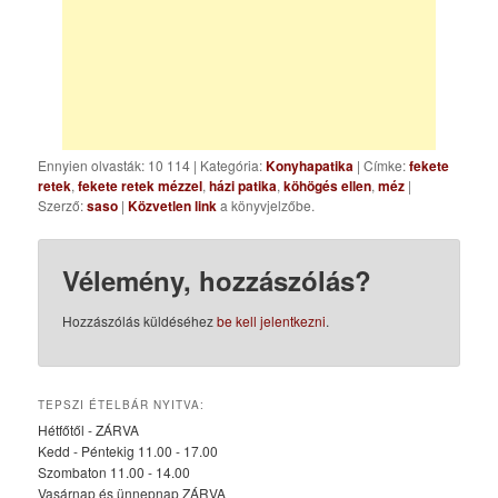
Ennyien olvasták: 10 114
|
Kategória:
Konyhapatika
| Címke:
fekete
retek
,
fekete retek mézzel
,
házi patika
,
köhögés ellen
,
méz
|
Szerző:
saso
|
Közvetlen link
a könyvjelzőbe.
Vélemény, hozzászólás?
Hozzászólás küldéséhez
be kell jelentkezni
.
TEPSZI ÉTELBÁR NYITVA:
Hétfőtől - ZÁRVA
Kedd - Péntekig 11.00 - 17.00
Szombaton 11.00 - 14.00
Vasárnap és ünnepnap ZÁRVA