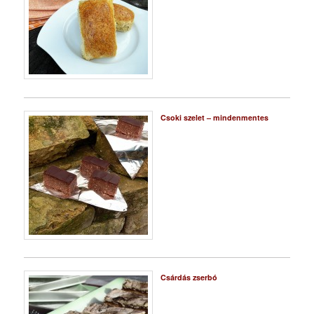
Csoki szelet – mindenmentes
Csárdás zserbó