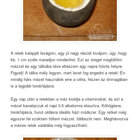
A retek kalapját levágom, egy jó nagy részét kivájom, úgy, hogy
kb. 1 cm széle maradjon mindenhol. Ezt az üreget megtöltöm
mézzel és egy tálkába téve elteszem egy napra hűvös helyre.
Figyelj! A tálka mély legyen, mert levet fog engedni a retek! Én
mindig hárs mézet használok erre a célra, hiszen az önmagában
is a legjobb torokfájásra.
Egy nap után a retekben a méz kioldja a vitaminokat, és ezt a
mézet kanalazzuk el napi 3-5 alkalomra elosztva. Köhögésre,
torokfájásra, hurut oldásra ideális házi módszer. Egy retket még
egyszer fel szoktam tölteni mézzel, többször nem. Meghámozva
a mézes retek salátába még fogyasztható.