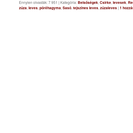
Ennyien olvasták: 7 951
|
Kategória:
Belsőségek
,
Csirke
,
levesek
,
Re
zúza
,
leves
,
póréhagyma
,
Sasó
,
tejszínes leves
,
zúzaleves
|
1
hozzá