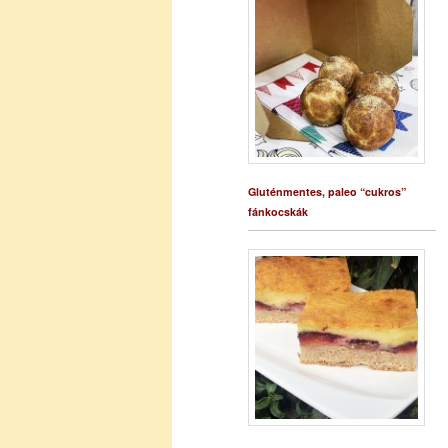
Gluténmentes, paleo “cukros”
fánkocskák