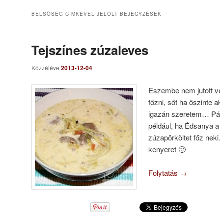
BELSŐSÉG
CÍMKÉVEL JELÖLT BEJEGYZÉSEK
Tejszínes zúzaleves
Közzétéve
2013-12-04
Eszembe nem jutott v
főzni, sőt ha őszinte 
igazán szeretem… Páro
például, ha Édsanya a
zúzapörköltet főz ne
kenyeret 🙂
Folytatás
→