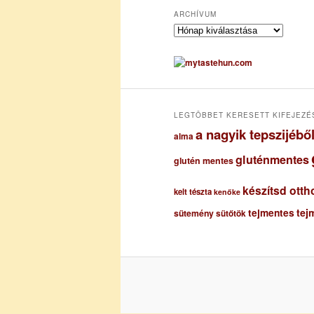
ARCHÍVUM
A
r
c
h
í
v
u
LEGTÖBBET KERESETT KIFEJEZÉ
m
a nagyik tepszijéb
alma
gluténmentes
glutén mentes
készítsd otth
kelt tészta
kenőke
tejmentes
tej
sütemény
sütőtök