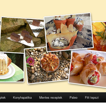
ptek
Konyhapatika
Mentes receptek
Paleo
Fitt tepszi