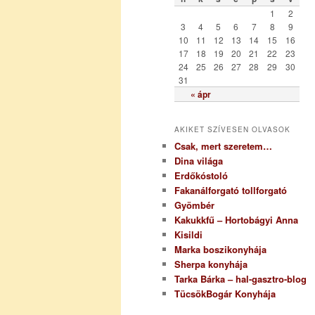
r
1
2
i
3
4
5
6
7
8
9
a
10
11
12
13
14
15
16
17
18
19
20
21
22
23
24
25
26
27
28
29
30
31
« ápr
AKIKET SZÍVESEN OLVASOK
Csak, mert szeretem…
Dina világa
Erdőkóstoló
Fakanálforgató tollforgató
Gyömbér
Kakukkfű – Hortobágyi Anna
Kisildi
Marka boszikonyhája
Sherpa konyhája
Tarka Bárka – hal-gasztro-blog
TücsökBogár Konyhája