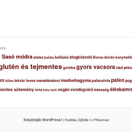
SEK
ől Sasó módra
blogkóstoló
ataisz
befőzés
Boros István konyhafő
batáta
glutén és tejmentes
gyors vacsora
gomba
házi pék
paleo
on
medvehagyma
lekvár
leves
palacsinta
pog
maradéktalanul
köles
éléskamra
mentes sütemény
vegán
vendégváró
édesség
torta
totu
túró
Köszönjük WordPress! |
Fordítás:
DjZoNe
és
FYGureout