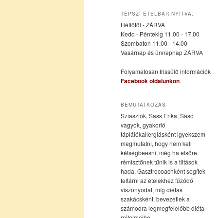
az
a
TEPSZI ÉTELBÁR NYITVA:
Hétfőtől - ZÁRVA
elsődleges
másodlagos
Kedd - Péntekig 11.00 - 17.00
Szombaton 11.00 - 14.00
Vasárnap és ünnepnap ZÁRVA
tartalomra
tartalomra
Folyamatosan frissülő információk
Facebook oldalunkon
.
BEMUTATKOZÁS
Sziasztok, Sass Erika, Sasó
vagyok, gyakorló
táplálékallergiásként igyekszem
megmutatni, hogy nem kell
kétségbeesni, még ha elsőre
rémisztőnek tűnik is a tiltások
hada. Gasztrocoachként segítek
feltárni az ételekhez fűződő
viszonyodat, míg diétás
szakácsként, bevezetlek a
számodra legmegfelelőbb diéta
rejtelmeibe.