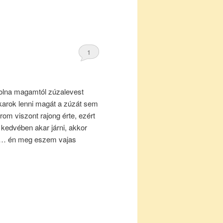
1
olna magamtól zúzalevest
akarok lenni magát a zúzát sem
m viszont rajong érte, ezért
 kedvében akar járni, akkor
ki… én meg eszem vajas