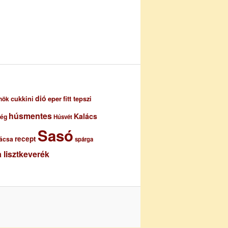
dió
eper
cukkini
fitt tepszi
nök
húsmentes
Kalács
ség
Húsvét
Sasó
recept
ácsa
spárga
 lisztkeverék