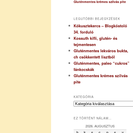
Gluténmentes krémes szilvás pite
LEGUTÓBBI BEJEGYZÉSEK
Kókusztekercs – Blogkóstoló
34. forduló
Kossuth kifli, glutén- és
tejmentesen
Gluténmentes lekváros bukta,
ch csökkentett lisztből
Gluténmentes, paleo “cukros”
fánkocskák
Gluténmentes krémes szilvás
pite
KATEGÓRIA
K
a
t
EZ TÖRTÉNT NÁLAM…
e
g
2026. AUGUSZTUS
ó
h
k
s
c
p
s
v