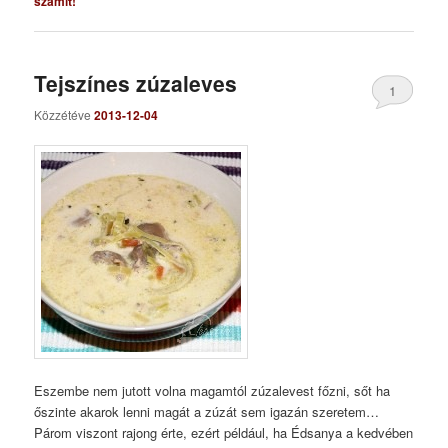
számít!
Tejszínes zúzaleves
1
Közzétéve
2013-12-04
Eszembe nem jutott volna magamtól zúzalevest főzni, sőt ha
őszinte akarok lenni magát a zúzát sem igazán szeretem…
Párom viszont rajong érte, ezért például, ha Édsanya a kedvében