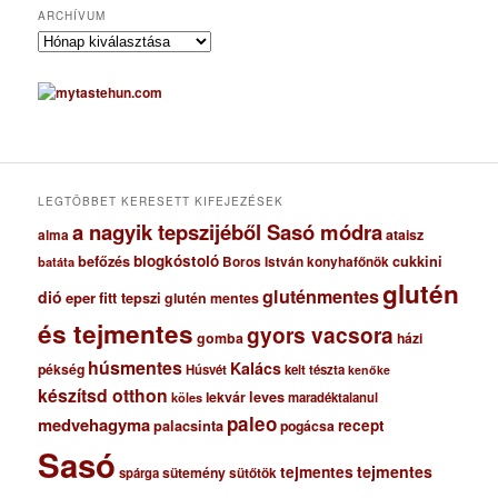
ARCHÍVUM
A
r
c
h
í
v
u
m
LEGTÖBBET KERESETT KIFEJEZÉSEK
a nagyik tepszijéből Sasó módra
ataisz
alma
blogkóstoló
befőzés
cukkini
Boros István konyhafőnök
batáta
glutén
gluténmentes
dió
eper
fitt tepszi
glutén mentes
és tejmentes
gyors vacsora
gomba
házi
húsmentes
Kalács
pékség
Húsvét
kelt tészta
kenőke
készítsd otthon
lekvár
leves
maradéktalanul
köles
paleo
medvehagyma
recept
palacsinta
pogácsa
Sasó
tejmentes
tejmentes
sütemény
spárga
sütőtök