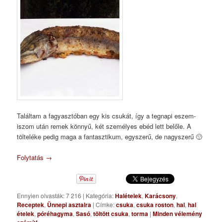
Találtam a fagyasztóban egy kis csukát, így a tegnapi eszem-
iszom után remek könnyű, két személyes ebéd lett belőle. A
tölteléke pedig maga a fantasztikum, egyszerű, de nagyszerű 🙂
Folytatás
→
Ennyien olvasták: 7 216
|
Kategória:
Halételek
,
Karácsony
,
Receptek
,
Ünnepi asztalra
|
Címke:
csuka
,
csuka roston
,
hal
,
hal
ételek
,
póréhagyma
,
Sasó
,
töltött csuka
,
torma
|
Minden vélemény