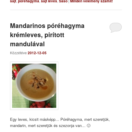
sajt
,
póréhagyma
,
sajt leves
,
Sasó
|
Minden vélemény számít!
Mandarinos póréhagyma
krémleves, pirított
mandulával
Közzétéve
2012-12-05
Egy leves, kicsit másképp… Póréhagyma, mert szeretjük,
mandarin, mert szeretjük és szezonja van… 🙂