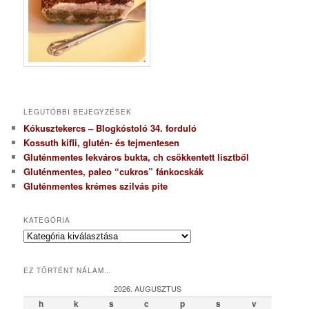
LEGUTÓBBI BEJEGYZÉSEK
Kókusztekercs – Blogkóstoló 34. forduló
Kossuth kifli, glutén- és tejmentesen
Gluténmentes lekváros bukta, ch csökkentett lisztből
Gluténmentes, paleo “cukros” fánkocskák
Gluténmentes krémes szilvás pite
KATEGÓRIA
K
a
t
EZ TÖRTÉNT NÁLAM…
e
g
2026. AUGUSZTUS
ó
h
k
s
c
p
s
v