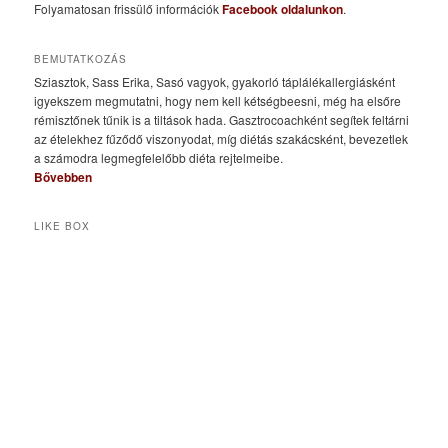
Folyamatosan frissülő információk
Facebook oldalunkon
.
BEMUTATKOZÁS
Sziasztok, Sass Erika, Sasó vagyok, gyakorló táplálékallergiásként
igyekszem megmutatni, hogy nem kell kétségbeesni, még ha elsőre
rémisztőnek tűnik is a tiltások hada. Gasztrocoachként segítek feltárni
az ételekhez fűződő viszonyodat, míg diétás szakácsként, bevezetlek
a számodra legmegfelelőbb diéta rejtelmeibe.
Bővebben
LIKE BOX