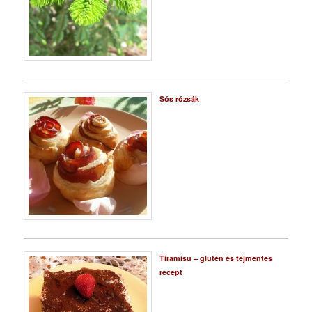
Sós rózsák
Tiramisu – glutén és tejmentes
recept