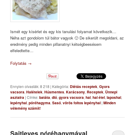
Ismét egy kísérlet és egy kis tanulási folyamat következik…
Néha azt gondolom túl bátor vagyok 🙂 De sikerült megoldani, az
eredmény pedig minden pillanatnyi kétségbeesésem
elfeledtette…
Folytatás
→
Ennyien olvasták: 8 218
|
Kategória:
Diétás receptek
,
Gyors
vacsora
,
Halételek
,
Húsmentes
,
Karácsony
,
Receptek
,
Ünnepi
asztalra
|
Címke:
batáta
,
dió
,
gyors vacsora
,
hal
,
hal étel
,
laposhal
,
lepényhal
,
póréhagyma
,
Sasó
,
vörös foltos lepényhal
|
Minden
vélemény számít!
Sajtleves póréhagymával