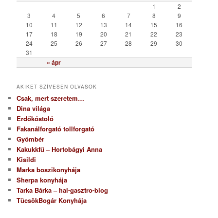
r
1
2
i
3
4
5
6
7
8
9
a
10
11
12
13
14
15
16
17
18
19
20
21
22
23
24
25
26
27
28
29
30
31
« ápr
AKIKET SZÍVESEN OLVASOK
Csak, mert szeretem…
Dina világa
Erdőkóstoló
Fakanálforgató tollforgató
Gyömbér
Kakukkfű – Hortobágyi Anna
Kisildi
Marka boszikonyhája
Sherpa konyhája
Tarka Bárka – hal-gasztro-blog
TücsökBogár Konyhája