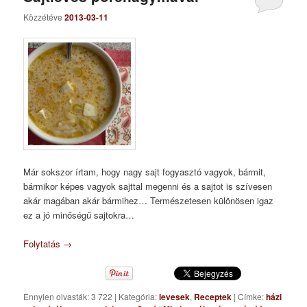
Közzétéve
2013-03-11
Már sokszor írtam, hogy nagy sajt fogyasztó vagyok, bármit,
bármikor képes vagyok sajttal megenni és a sajtot is szívesen
akár magában akár bármihez… Természetesen különösen igaz
ez a jó minőségű sajtokra…
Folytatás
→
Ennyien olvasták: 3 722
|
Kategória:
levesek
,
Receptek
|
Címke:
házi