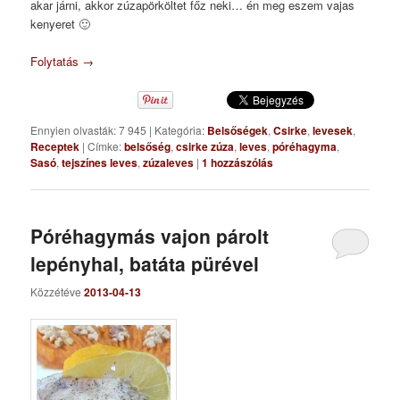
akar járni, akkor zúzapörköltet főz neki… én meg eszem vajas
kenyeret 🙂
Folytatás
→
Ennyien olvasták: 7 945
|
Kategória:
Belsőségek
,
Csirke
,
levesek
,
Receptek
|
Címke:
belsőség
,
csirke zúza
,
leves
,
póréhagyma
,
Sasó
,
tejszínes leves
,
zúzaleves
|
1
hozzászólás
Póréhagymás vajon párolt
lepényhal, batáta pürével
Közzétéve
2013-04-13