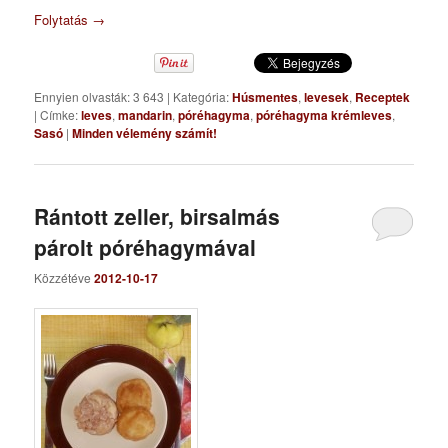
Folytatás
→
Ennyien olvasták: 3 643
|
Kategória:
Húsmentes
,
levesek
,
Receptek
|
Címke:
leves
,
mandarin
,
póréhagyma
,
póréhagyma krémleves
,
Sasó
|
Minden vélemény számít!
Rántott zeller, birsalmás
párolt póréhagymával
Közzétéve
2012-10-17