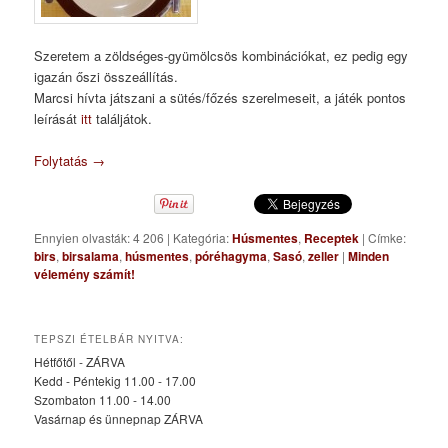
Szeretem a zöldséges-gyümölcsös kombinációkat, ez pedig egy
igazán őszi összeállítás.
Marcsi hívta játszani a sütés/főzés szerelmeseit, a játék pontos
leírását
itt
találjátok.
Folytatás
→
Ennyien olvasták: 4 206
|
Kategória:
Húsmentes
,
Receptek
|
Címke:
birs
,
birsalama
,
húsmentes
,
póréhagyma
,
Sasó
,
zeller
|
Minden
vélemény számít!
TEPSZI ÉTELBÁR NYITVA:
Hétfőtől - ZÁRVA
Kedd - Péntekig 11.00 - 17.00
Szombaton 11.00 - 14.00
Vasárnap és ünnepnap ZÁRVA