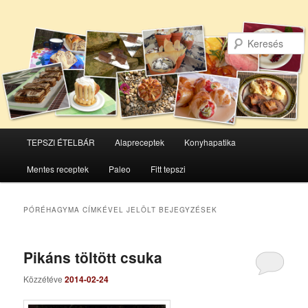
Főmenü
TEPSZI ÉTELBÁR
Alapreceptek
Konyhapatika
Tovább
Tovább
Mentes receptek
Paleo
Fitt tepszi
az
a
elsődleges
másodlagos
PÓRÉHAGYMA
CÍMKÉVEL JELÖLT BEJEGYZÉSEK
tartalomra
tartalomra
Pikáns töltött csuka
Közzétéve
2014-02-24