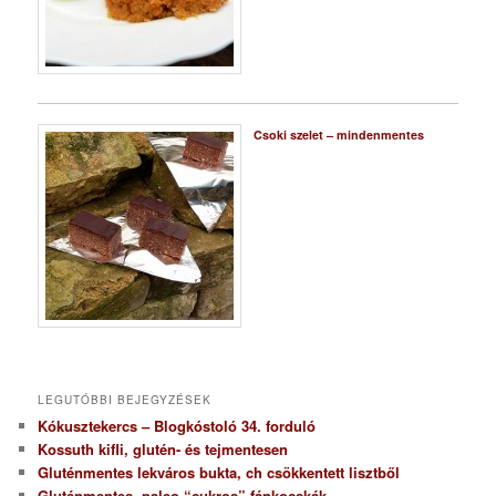
Csoki szelet – mindenmentes
LEGUTÓBBI BEJEGYZÉSEK
Kókusztekercs – Blogkóstoló 34. forduló
Kossuth kifli, glutén- és tejmentesen
Gluténmentes lekváros bukta, ch csökkentett lisztből
Gluténmentes, paleo “cukros” fánkocskák