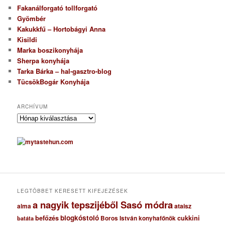
Fakanálforgató tollforgató
Gyömbér
Kakukkfű – Hortobágyi Anna
Kisildi
Marka boszikonyhája
Sherpa konyhája
Tarka Bárka – hal-gasztro-blog
TücsökBogár Konyhája
ARCHÍVUM
A
r
c
h
í
v
u
m
LEGTÖBBET KERESETT KIFEJEZÉSEK
a nagyik tepszijéből Sasó módra
ataisz
alma
blogkóstoló
befőzés
cukkini
Boros István konyhafőnök
batáta