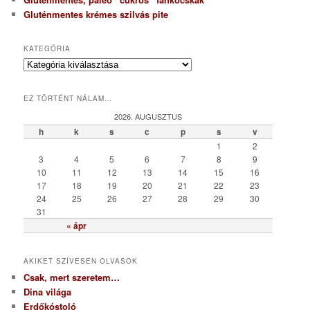
Gluténmentes krémes szilvás pite
KATEGÓRIA
K
a
t
EZ TÖRTÉNT NÁLAM…
e
g
2026. AUGUSZTUS
ó
h
k
s
c
p
s
v
r
1
2
i
3
4
5
6
7
8
9
a
10
11
12
13
14
15
16
17
18
19
20
21
22
23
24
25
26
27
28
29
30
31
« ápr
AKIKET SZÍVESEN OLVASOK
Csak, mert szeretem…
Dina világa
Erdőkóstoló