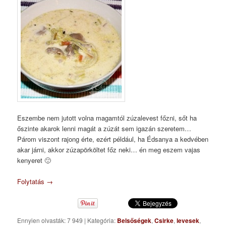
Eszembe nem jutott volna magamtól zúzalevest főzni, sőt ha
őszinte akarok lenni magát a zúzát sem igazán szeretem…
Párom viszont rajong érte, ezért például, ha Édsanya a kedvében
akar járni, akkor zúzapörköltet főz neki… én meg eszem vajas
kenyeret 🙂
Folytatás
→
Ennyien olvasták: 7 949
|
Kategória:
Belsőségek
,
Csirke
,
levesek
,