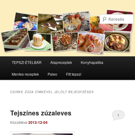
Főmenü
TEPSZI ÉTELBÁR
Alapreceptek
Konyhapatika
Tovább
Tovább
Mentes receptek
Paleo
Fitt tepszi
az
a
elsődleges
másodlagos
CSIRKE ZÚZA
CÍMKÉVEL JELÖLT BEJEGYZÉSEK
tartalomra
tartalomra
Tejszínes zúzaleves
1
Közzétéve
2013-12-04