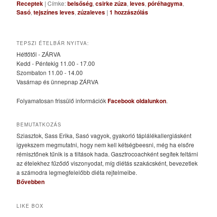
Receptek
|
Címke:
belsőség
,
csirke zúza
,
leves
,
póréhagyma
,
Sasó
,
tejszínes leves
,
zúzaleves
|
1
hozzászólás
TEPSZI ÉTELBÁR NYITVA:
Hétfőtől - ZÁRVA
Kedd - Péntekig 11.00 - 17.00
Szombaton 11.00 - 14.00
Vasárnap és ünnepnap ZÁRVA
Folyamatosan frissülő információk
Facebook oldalunkon
.
BEMUTATKOZÁS
Sziasztok, Sass Erika, Sasó vagyok, gyakorló táplálékallergiásként
igyekszem megmutatni, hogy nem kell kétségbeesni, még ha elsőre
rémisztőnek tűnik is a tiltások hada. Gasztrocoachként segítek feltárni
az ételekhez fűződő viszonyodat, míg diétás szakácsként, bevezetlek
a számodra legmegfelelőbb diéta rejtelmeibe.
Bővebben
LIKE BOX