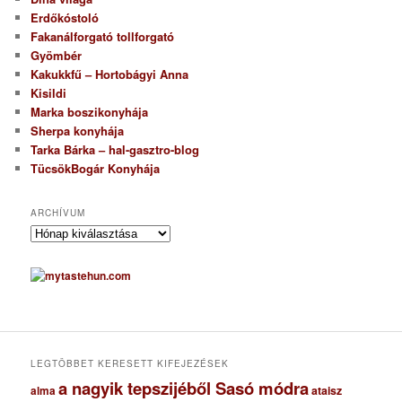
Erdőkóstoló
Fakanálforgató tollforgató
Gyömbér
Kakukkfű – Hortobágyi Anna
Kisildi
Marka boszikonyhája
Sherpa konyhája
Tarka Bárka – hal-gasztro-blog
TücsökBogár Konyhája
ARCHÍVUM
A
r
c
h
í
v
u
m
LEGTÖBBET KERESETT KIFEJEZÉSEK
a nagyik tepszijéből Sasó módra
ataisz
alma