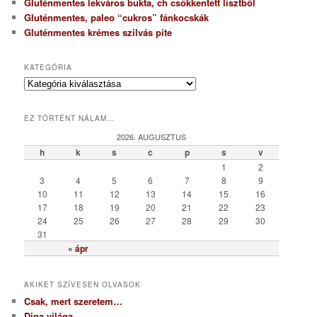
Gluténmentes lekváros bukta, ch csökkentett lisztből
Gluténmentes, paleo “cukros” fánkocskák
Gluténmentes krémes szilvás pite
KATEGÓRIA
K
a
t
EZ TÖRTÉNT NÁLAM…
e
g
2026. AUGUSZTUS
ó
h
k
s
c
p
s
v
r
1
2
i
3
4
5
6
7
8
9
a
10
11
12
13
14
15
16
17
18
19
20
21
22
23
24
25
26
27
28
29
30
31
« ápr
AKIKET SZÍVESEN OLVASOK
Csak, mert szeretem…
Dina világa