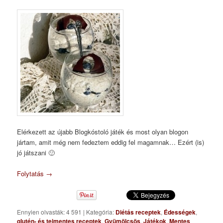
Elérkezett az újabb Blogkóstoló játék és most olyan blogon
jártam, amit még nem fedeztem eddig fel magamnak… Ezért (is)
jó játszani 🙂
Folytatás
→
Ennyien olvasták: 4 591
|
Kategória:
Diétás receptek
,
Édességek
,
glutén- és tejmentes receptek
,
Gyümölcsös
,
Játékok
,
Mentes