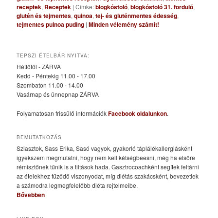
receptek
,
Receptek
|
Címke:
blogkóstoló
,
blogkóstoló 31. forduló
,
glutén és tejmentes
,
quinoa
,
tej- és gluténmentes édesség
,
tejmentes puinoa puding
|
Minden vélemény számít!
TEPSZI ÉTELBÁR NYITVA:
Hétfőtől - ZÁRVA
Kedd - Péntekig 11.00 - 17.00
Szombaton 11.00 - 14.00
Vasárnap és ünnepnap ZÁRVA
Folyamatosan frissülő információk
Facebook oldalunkon
.
BEMUTATKOZÁS
Sziasztok, Sass Erika, Sasó vagyok, gyakorló táplálékallergiásként
igyekszem megmutatni, hogy nem kell kétségbeesni, még ha elsőre
rémisztőnek tűnik is a tiltások hada. Gasztrocoachként segítek feltárni
az ételekhez fűződő viszonyodat, míg diétás szakácsként, bevezetlek
a számodra legmegfelelőbb diéta rejtelmeibe.
Bővebben