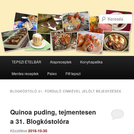
Főmenü
TEPSZI ÉTELBÁR
Alapreceptek
Konyhapatika
Tovább
Tovább
Mentes receptek
Paleo
Fitt tepszi
az
a
elsődleges
másodlagos
BLOGKÓSTOLÓ 31. FORDULÓ
CÍMKÉVEL JELÖLT BEJEGYZÉSEK
tartalomra
tartalomra
Quinoa puding, tejmentesen
a 31. Blogkóstolóra
Közzétéve
2016-10-30