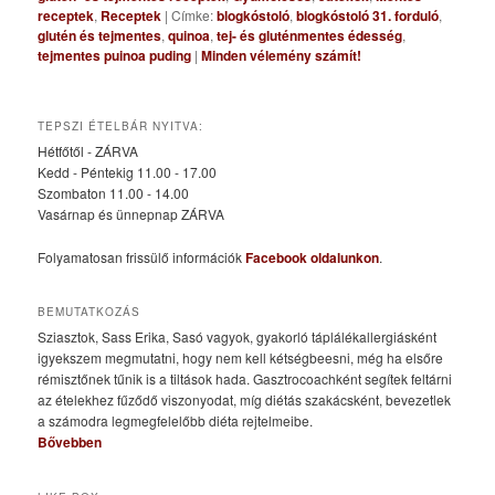
receptek
,
Receptek
|
Címke:
blogkóstoló
,
blogkóstoló 31. forduló
,
glutén és tejmentes
,
quinoa
,
tej- és gluténmentes édesség
,
tejmentes puinoa puding
|
Minden vélemény számít!
TEPSZI ÉTELBÁR NYITVA:
Hétfőtől - ZÁRVA
Kedd - Péntekig 11.00 - 17.00
Szombaton 11.00 - 14.00
Vasárnap és ünnepnap ZÁRVA
Folyamatosan frissülő információk
Facebook oldalunkon
.
BEMUTATKOZÁS
Sziasztok, Sass Erika, Sasó vagyok, gyakorló táplálékallergiásként
igyekszem megmutatni, hogy nem kell kétségbeesni, még ha elsőre
rémisztőnek tűnik is a tiltások hada. Gasztrocoachként segítek feltárni
az ételekhez fűződő viszonyodat, míg diétás szakácsként, bevezetlek
a számodra legmegfelelőbb diéta rejtelmeibe.
Bővebben