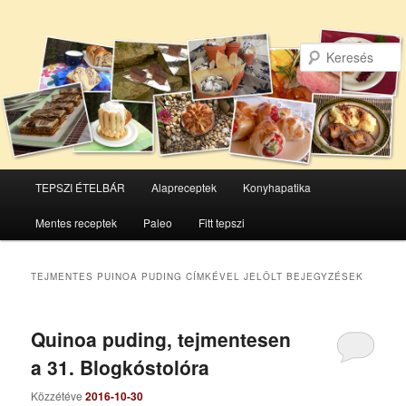
Főmenü
TEPSZI ÉTELBÁR
Alapreceptek
Konyhapatika
Tovább
Tovább
Mentes receptek
Paleo
Fitt tepszi
az
a
elsődleges
másodlagos
TEJMENTES PUINOA PUDING
CÍMKÉVEL JELÖLT BEJEGYZÉSEK
tartalomra
tartalomra
Quinoa puding, tejmentesen
a 31. Blogkóstolóra
Közzétéve
2016-10-30