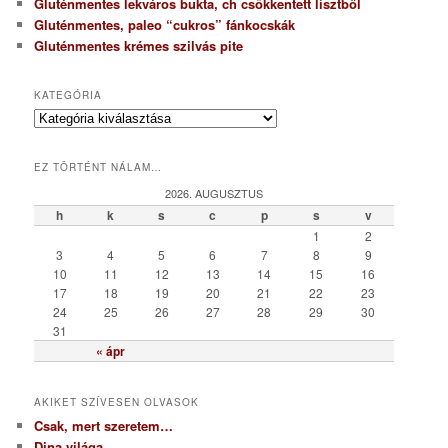
Gluténmentes lekváros bukta, ch csökkentett lisztből
Gluténmentes, paleo “cukros” fánkocskák
Gluténmentes krémes szilvás pite
KATEGÓRIA
K
a
t
EZ TÖRTÉNT NÁLAM…
e
g
2026. AUGUSZTUS
ó
h
k
s
c
p
s
v
r
1
2
i
3
4
5
6
7
8
9
a
10
11
12
13
14
15
16
17
18
19
20
21
22
23
24
25
26
27
28
29
30
31
« ápr
AKIKET SZÍVESEN OLVASOK
Csak, mert szeretem…
Dina világa