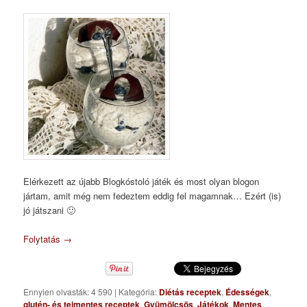
Elérkezett az újabb Blogkóstoló játék és most olyan blogon
jártam, amit még nem fedeztem eddig fel magamnak… Ezért (is)
jó játszani 🙂
Folytatás
→
Ennyien olvasták: 4 590
|
Kategória:
Diétás receptek
,
Édességek
,
glutén- és tejmentes receptek
,
Gyümölcsös
,
Játékok
,
Mentes