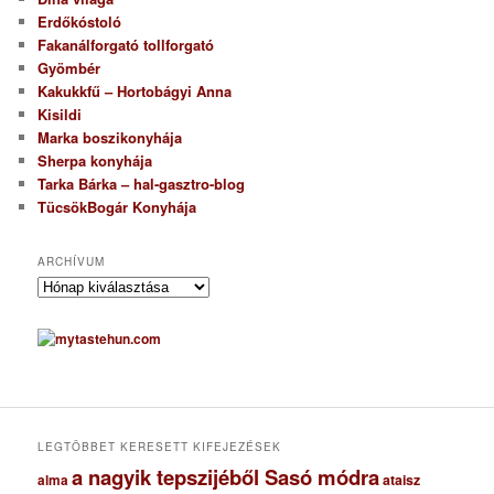
Erdőkóstoló
Fakanálforgató tollforgató
Gyömbér
Kakukkfű – Hortobágyi Anna
Kisildi
Marka boszikonyhája
Sherpa konyhája
Tarka Bárka – hal-gasztro-blog
TücsökBogár Konyhája
ARCHÍVUM
A
r
c
h
í
v
u
m
LEGTÖBBET KERESETT KIFEJEZÉSEK
a nagyik tepszijéből Sasó módra
ataisz
alma