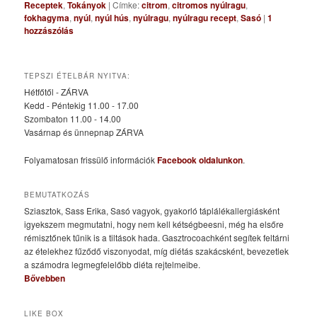
Receptek
,
Tokányok
|
Címke:
citrom
,
citromos nyúlragu
,
fokhagyma
,
nyúl
,
nyúl hús
,
nyúlragu
,
nyúlragu recept
,
Sasó
|
1
hozzászólás
TEPSZI ÉTELBÁR NYITVA:
Hétfőtől - ZÁRVA
Kedd - Péntekig 11.00 - 17.00
Szombaton 11.00 - 14.00
Vasárnap és ünnepnap ZÁRVA
Folyamatosan frissülő információk
Facebook oldalunkon
.
BEMUTATKOZÁS
Sziasztok, Sass Erika, Sasó vagyok, gyakorló táplálékallergiásként
igyekszem megmutatni, hogy nem kell kétségbeesni, még ha elsőre
rémisztőnek tűnik is a tiltások hada. Gasztrocoachként segítek feltárni
az ételekhez fűződő viszonyodat, míg diétás szakácsként, bevezetlek
a számodra legmegfelelőbb diéta rejtelmeibe.
Bővebben
LIKE BOX