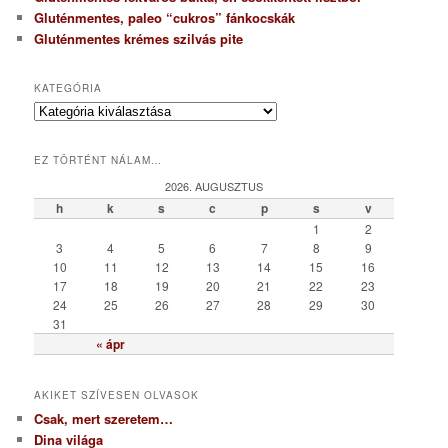
Gluténmentes, paleo “cukros” fánkocskák
Gluténmentes krémes szilvás pite
KATEGÓRIA
K
a
t
EZ TÖRTÉNT NÁLAM…
e
g
2026. AUGUSZTUS
ó
h
k
s
c
p
s
v
r
1
2
i
3
4
5
6
7
8
9
a
10
11
12
13
14
15
16
17
18
19
20
21
22
23
24
25
26
27
28
29
30
31
« ápr
AKIKET SZÍVESEN OLVASOK
Csak, mert szeretem…
Dina világa