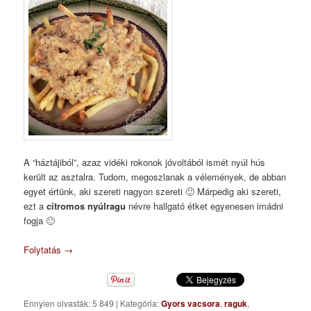
A “háztájiból”, azaz vidéki rokonok jóvoltából ismét nyúl hús
került az asztalra. Tudom, megoszlanak a vélemények, de abban
egyet értünk, aki szereti nagyon szereti 🙂 Márpedig aki szereti,
ezt a
citromos nyúlragu
névre hallgató étket egyenesen imádni
fogja 🙂
Folytatás
→
Ennyien olvasták: 5 849
|
Kategória:
Gyors vacsora
,
raguk
,