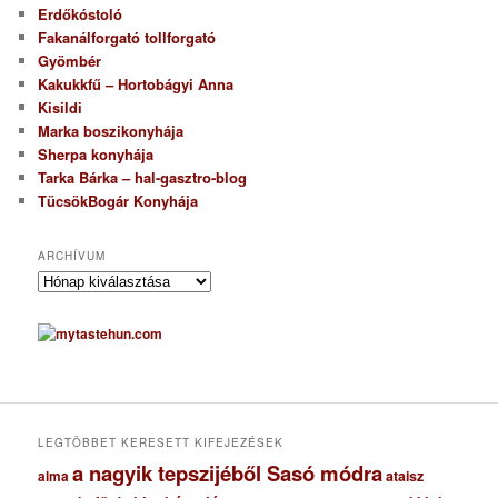
Erdőkóstoló
Fakanálforgató tollforgató
Gyömbér
Kakukkfű – Hortobágyi Anna
Kisildi
Marka boszikonyhája
Sherpa konyhája
Tarka Bárka – hal-gasztro-blog
TücsökBogár Konyhája
ARCHÍVUM
A
r
c
h
í
v
u
m
LEGTÖBBET KERESETT KIFEJEZÉSEK
a nagyik tepszijéből Sasó módra
ataisz
alma