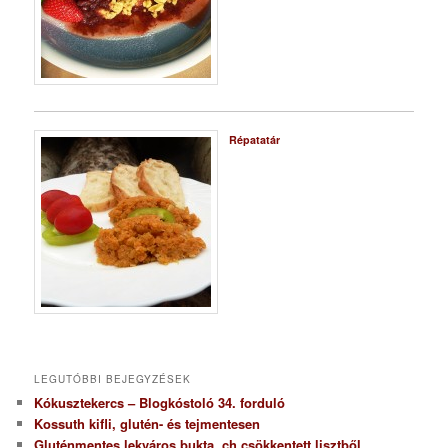
Répatatár
LEGUTÓBBI BEJEGYZÉSEK
Kókusztekercs – Blogkóstoló 34. forduló
Kossuth kifli, glutén- és tejmentesen
Gluténmentes lekváros bukta, ch csökkentett lisztből