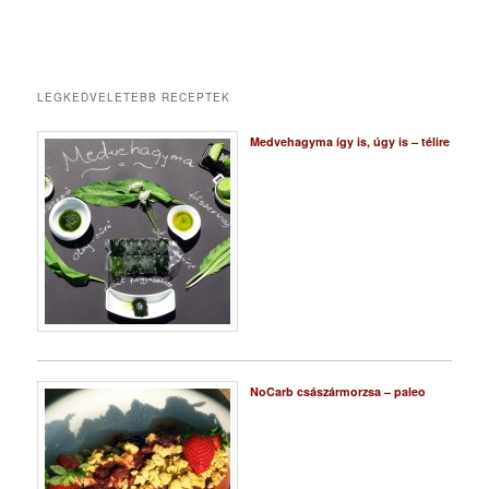
LEGKEDVELETEBB RECEPTEK
Medvehagyma így is, úgy is – télire
NoCarb császármorzsa – paleo