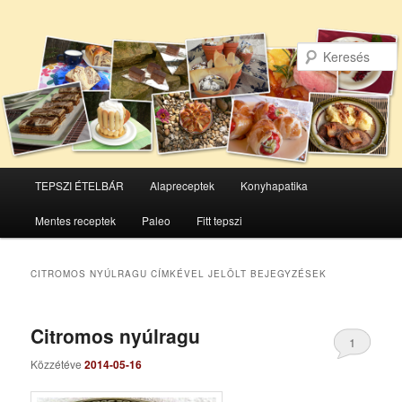
Főmenü
TEPSZI ÉTELBÁR
Alapreceptek
Konyhapatika
Tovább
Tovább
Mentes receptek
Paleo
Fitt tepszi
az
a
elsődleges
másodlagos
CITROMOS NYÚLRAGU
CÍMKÉVEL JELÖLT BEJEGYZÉSEK
tartalomra
tartalomra
Citromos nyúlragu
1
Közzétéve
2014-05-16