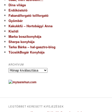
Dina világa
Erdőkóstoló
Fakanálforgató tollforgató
Gyömbér
Kakukkfű – Hortobágyi Anna
Kisildi
Marka boszikonyhája
Sherpa konyhája
Tarka Bárka – hal-gasztro-blog
TücsökBogár Konyhája
ARCHÍVUM
A
r
c
h
í
v
u
m
LEGTÖBBET KERESETT KIFEJEZÉSEK