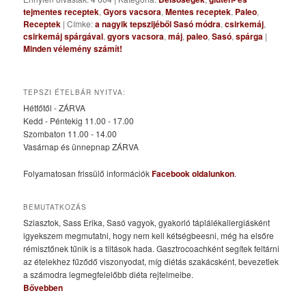
tejmentes receptek
,
Gyors vacsora
,
Mentes receptek
,
Paleo
,
Receptek
|
Címke:
a nagyik tepszijéből Sasó módra
,
csirkemáj
,
csirkemáj spárgával
,
gyors vacsora
,
máj
,
paleo
,
Sasó
,
spárga
|
Minden vélemény számít!
TEPSZI ÉTELBÁR NYITVA:
Hétfőtől - ZÁRVA
Kedd - Péntekig 11.00 - 17.00
Szombaton 11.00 - 14.00
Vasárnap és ünnepnap ZÁRVA
Folyamatosan frissülő információk
Facebook oldalunkon
.
BEMUTATKOZÁS
Sziasztok, Sass Erika, Sasó vagyok, gyakorló táplálékallergiásként
igyekszem megmutatni, hogy nem kell kétségbeesni, még ha elsőre
rémisztőnek tűnik is a tiltások hada. Gasztrocoachként segítek feltárni
az ételekhez fűződő viszonyodat, míg diétás szakácsként, bevezetlek
a számodra legmegfelelőbb diéta rejtelmeibe.
Bővebben