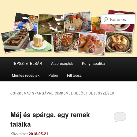
Főmenü
TEPSZI ÉTELBÁR
Alapreceptek
Konyhapatika
Tovább
Tovább
Mentes receptek
Paleo
Fitt tepszi
az
a
elsődleges
másodlagos
CSIRKEMÁJ SPÁRGÁVAL
CÍMKÉVEL JELÖLT BEJEGYZÉSEK
tartalomra
tartalomra
Máj és spárga, egy remek
találka
Közzétéve
2018-05-21