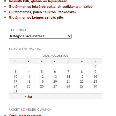
Kossuth kifli, glutén- és tejmentesen
Gluténmentes lekváros bukta, ch csökkentett lisztből
Gluténmentes, paleo “cukros” fánkocskák
Gluténmentes krémes szilvás pite
KATEGÓRIA
K
a
t
EZ TÖRTÉNT NÁLAM…
e
g
2026. AUGUSZTUS
ó
h
k
s
c
p
s
v
r
1
2
i
3
4
5
6
7
8
9
a
10
11
12
13
14
15
16
17
18
19
20
21
22
23
24
25
26
27
28
29
30
31
« ápr
AKIKET SZÍVESEN OLVASOK
Csak, mert szeretem…