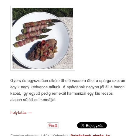
Gyors és egyszerűen elkészíthető vacsora ötlet a spárga szezon
egyik nagy kedvence nálunk. A spárgának nagyon jól áll a bacon
kabát, így együtt pedig remekül harmonizál egy kis lecsós
alapon sütött csirkemájjal.
Folytatás
→
Ennyien olvasták: 4 604
|
Kategória:
Belsőségek
,
glutén- és