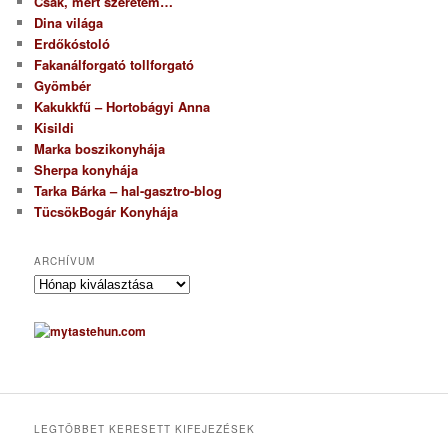
Csak, mert szeretem…
Dina világa
Erdőkóstoló
Fakanálforgató tollforgató
Gyömbér
Kakukkfű – Hortobágyi Anna
Kisildi
Marka boszikonyhája
Sherpa konyhája
Tarka Bárka – hal-gasztro-blog
TücsökBogár Konyhája
ARCHÍVUM
A
r
c
h
í
v
u
m
LEGTÖBBET KERESETT KIFEJEZÉSEK