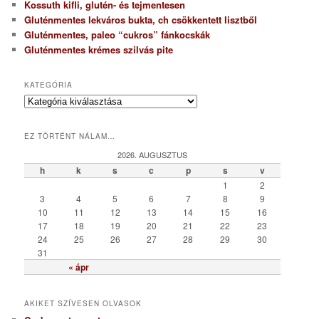
Kossuth kifli, glutén- és tejmentesen
Gluténmentes lekváros bukta, ch csökkentett lisztből
Gluténmentes, paleo “cukros” fánkocskák
Gluténmentes krémes szilvás pite
KATEGÓRIA
K
a
t
EZ TÖRTÉNT NÁLAM…
e
g
2026. AUGUSZTUS
ó
h
k
s
c
p
s
v
r
1
2
i
3
4
5
6
7
8
9
a
10
11
12
13
14
15
16
17
18
19
20
21
22
23
24
25
26
27
28
29
30
31
« ápr
AKIKET SZÍVESEN OLVASOK