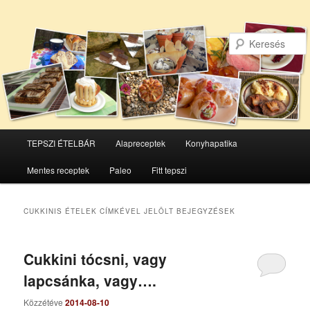
Főmenü
TEPSZI ÉTELBÁR
Alapreceptek
Konyhapatika
Tovább
Tovább
Mentes receptek
Paleo
Fitt tepszi
az
a
elsődleges
másodlagos
CUKKINIS ÉTELEK
CÍMKÉVEL JELÖLT BEJEGYZÉSEK
tartalomra
tartalomra
Cukkini tócsni, vagy
lapcsánka, vagy….
Közzétéve
2014-08-10