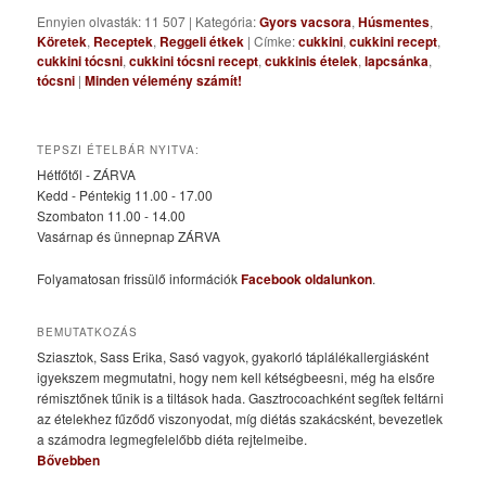
Ennyien olvasták: 11 507
|
Kategória:
Gyors vacsora
,
Húsmentes
,
Köretek
,
Receptek
,
Reggeli étkek
|
Címke:
cukkini
,
cukkini recept
,
cukkini tócsni
,
cukkini tócsni recept
,
cukkinis ételek
,
lapcsánka
,
tócsni
|
Minden vélemény számít!
TEPSZI ÉTELBÁR NYITVA:
Hétfőtől - ZÁRVA
Kedd - Péntekig 11.00 - 17.00
Szombaton 11.00 - 14.00
Vasárnap és ünnepnap ZÁRVA
Folyamatosan frissülő információk
Facebook oldalunkon
.
BEMUTATKOZÁS
Sziasztok, Sass Erika, Sasó vagyok, gyakorló táplálékallergiásként
igyekszem megmutatni, hogy nem kell kétségbeesni, még ha elsőre
rémisztőnek tűnik is a tiltások hada. Gasztrocoachként segítek feltárni
az ételekhez fűződő viszonyodat, míg diétás szakácsként, bevezetlek
a számodra legmegfelelőbb diéta rejtelmeibe.
Bővebben