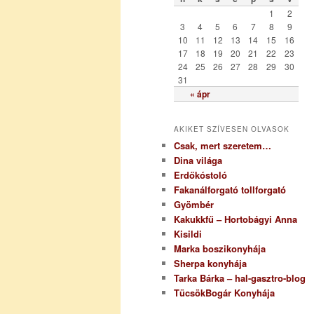
r
1
2
i
3
4
5
6
7
8
9
a
10
11
12
13
14
15
16
17
18
19
20
21
22
23
24
25
26
27
28
29
30
31
« ápr
AKIKET SZÍVESEN OLVASOK
Csak, mert szeretem…
Dina világa
Erdőkóstoló
Fakanálforgató tollforgató
Gyömbér
Kakukkfű – Hortobágyi Anna
Kisildi
Marka boszikonyhája
Sherpa konyhája
Tarka Bárka – hal-gasztro-blog
TücsökBogár Konyhája