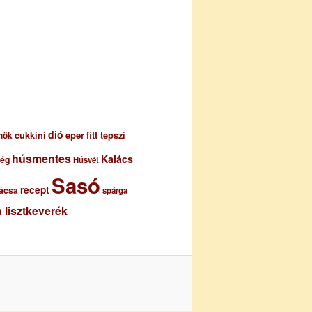
dió
eper
cukkini
fitt tepszi
nök
húsmentes
Kalács
ség
Húsvét
Sasó
recept
ácsa
spárga
 lisztkeverék