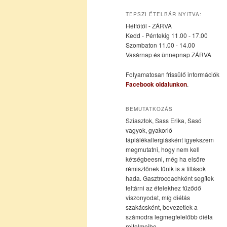
az
a
TEPSZI ÉTELBÁR NYITVA:
Hétfőtől - ZÁRVA
elsődleges
másodlagos
Kedd - Péntekig 11.00 - 17.00
Szombaton 11.00 - 14.00
Vasárnap és ünnepnap ZÁRVA
tartalomra
tartalomra
Folyamatosan frissülő információk
Facebook oldalunkon
.
BEMUTATKOZÁS
Sziasztok, Sass Erika, Sasó
vagyok, gyakorló
táplálékallergiásként igyekszem
megmutatni, hogy nem kell
kétségbeesni, még ha elsőre
rémisztőnek tűnik is a tiltások
hada. Gasztrocoachként segítek
feltárni az ételekhez fűződő
viszonyodat, míg diétás
szakácsként, bevezetlek a
számodra legmegfelelőbb diéta
rejtelmeibe.