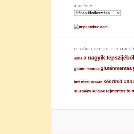
ARCHÍVUM
A
r
c
h
í
v
u
LEGTÖBBET KERESETT KIFEJEZÉ
m
a nagyik tepszijéb
alma
gluténmentes
glutén mentes
készítsd otth
kelt tészta
kenőke
tejmentes
tej
sütemény
sütőtök