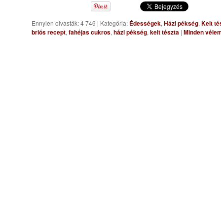
Ennyien olvasták: 4 746
|
Kategória:
Édességek
,
Házi pékség
,
Kelt té
briós recept
,
fahéjas cukros
,
házi pékség
,
kelt tészta
|
Minden vélem