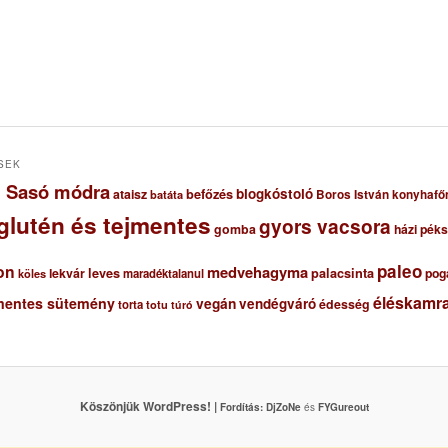
SEK
ől Sasó módra
blogkóstoló
ataisz
befőzés
Boros István konyhafő
batáta
glutén és tejmentes
gyors vacsora
gomba
házi pék
paleo
on
medvehagyma
lekvár
leves
palacsinta
pog
maradéktalanul
köles
éléskamra
mentes sütemény
vegán
vendégváró
édesség
torta
totu
túró
Köszönjük WordPress! |
Fordítás:
DjZoNe
és
FYGureout