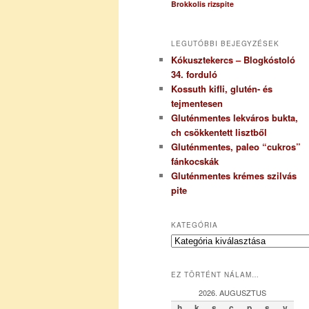
Brokkolis rizspite
LEGUTÓBBI BEJEGYZÉSEK
Kókusztekercs – Blogkóstoló
34. forduló
Kossuth kifli, glutén- és
tejmentesen
Gluténmentes lekváros bukta,
ch csökkentett lisztből
Gluténmentes, paleo “cukros”
fánkocskák
Gluténmentes krémes szilvás
pite
KATEGÓRIA
K
a
t
EZ TÖRTÉNT NÁLAM…
e
g
2026. AUGUSZTUS
ó
h
k
s
c
p
s
v