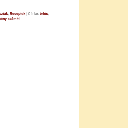
szták
,
Receptek
|
Címke:
briós
,
ény számít!