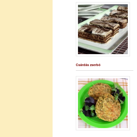
Csárdás zserbó