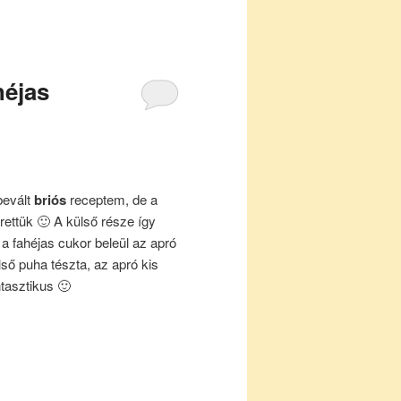
héjas
bevált
briós
receptem, de a
ettük 🙂 A külső része így
a fahéjas cukor beleül az apró
ő puha tészta, az apró kis
tasztikus 🙂