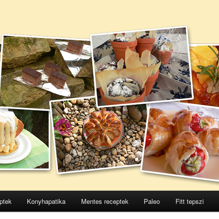
ptek
Konyhapatika
Mentes receptek
Paleo
Fitt tepszi