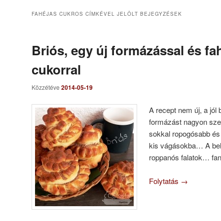
FAHÉJAS CUKROS
CÍMKÉVEL JELÖLT BEJEGYZÉSEK
Briós, egy új formázással és fa
cukorral
Közzétéve
2014-05-19
A recept nem új, a jól 
formázást nagyon szer
sokkal ropogósabb és 
kis vágásokba… A bels
roppanós falatok… fan
Folytatás
→