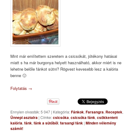
Mint már említettem szeretem a csicsókát, jótékony hatásai
miatt s ha már burgonya helyett használható, akkor miért is ne
lehetne belőle fánkot sütni? Rögvest kevesebb lesz a kalória
benne 🙂
Folytatás
→
Ennyien olvasták: 5 047
|
Kategória:
Fánkok
,
Farsangra
,
Receptek
,
Ünnepi asztalra
|
Címke:
csicsóka
,
csicsóka fánk
,
csökkentett
kalória
,
fánk
,
fánk a sütőből
,
farsangi fánk
|
Minden vélemény
számít!