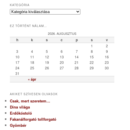
KATEGÓRIA
K
a
t
EZ TÖRTÉNT NÁLAM…
e
g
2026. AUGUSZTUS
ó
h
k
s
c
p
s
v
r
1
2
i
3
4
5
6
7
8
9
a
10
11
12
13
14
15
16
17
18
19
20
21
22
23
24
25
26
27
28
29
30
31
« ápr
AKIKET SZÍVESEN OLVASOK
Csak, mert szeretem…
Dina világa
Erdőkóstoló
Fakanálforgató tollforgató
Gyömbér