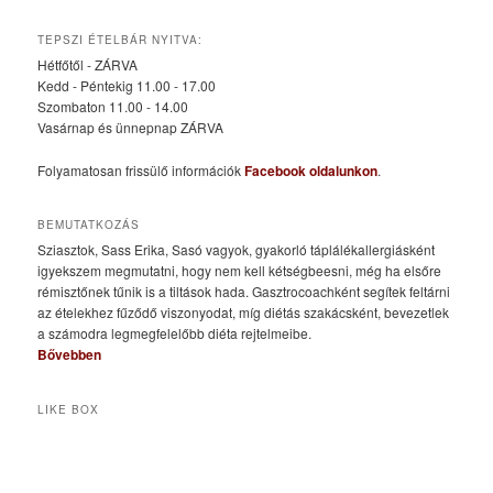
TEPSZI ÉTELBÁR NYITVA:
Hétfőtől - ZÁRVA
Kedd - Péntekig 11.00 - 17.00
Szombaton 11.00 - 14.00
Vasárnap és ünnepnap ZÁRVA
Folyamatosan frissülő információk
Facebook oldalunkon
.
BEMUTATKOZÁS
Sziasztok, Sass Erika, Sasó vagyok, gyakorló táplálékallergiásként
igyekszem megmutatni, hogy nem kell kétségbeesni, még ha elsőre
rémisztőnek tűnik is a tiltások hada. Gasztrocoachként segítek feltárni
az ételekhez fűződő viszonyodat, míg diétás szakácsként, bevezetlek
a számodra legmegfelelőbb diéta rejtelmeibe.
Bővebben
LIKE BOX