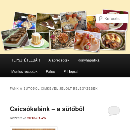
Főmenü
TEPSZI ÉTELBÁR
Alapreceptek
Konyhapatika
Tovább
Tovább
Mentes receptek
Paleo
Fitt tepszi
az
a
elsődleges
másodlagos
FÁNK A SÜTŐBŐL
CÍMKÉVEL JELÖLT BEJEGYZÉSEK
tartalomra
tartalomra
Csicsókafánk – a sütőből
Közzétéve
2013-01-26