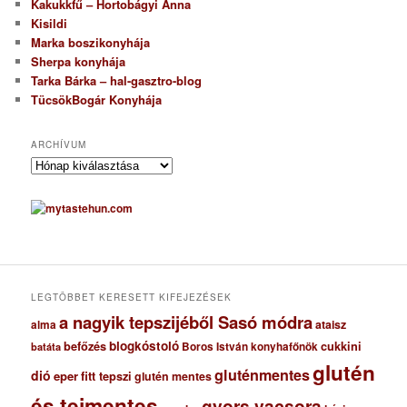
Kakukkfű – Hortobágyi Anna
Kisildi
Marka boszikonyhája
Sherpa konyhája
Tarka Bárka – hal-gasztro-blog
TücsökBogár Konyhája
ARCHÍVUM
A
r
c
h
í
v
u
m
LEGTÖBBET KERESETT KIFEJEZÉSEK
a nagyik tepszijéből Sasó módra
ataisz
alma
blogkóstoló
befőzés
cukkini
Boros István konyhafőnök
batáta
glutén
gluténmentes
dió
eper
fitt tepszi
glutén mentes
és tejmentes
gyors vacsora