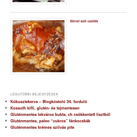
Sörrel sült csülök
LEGUTÓBBI BEJEGYZÉSEK
Kókusztekercs – Blogkóstoló 34. forduló
Kossuth kifli, glutén- és tejmentesen
Gluténmentes lekváros bukta, ch csökkentett lisztből
Gluténmentes, paleo “cukros” fánkocskák
Gluténmentes krémes szilvás pite