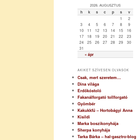
g
2026. AUGUSZTUS
ó
h
k
s
c
p
s
v
r
1
2
i
3
4
5
6
7
8
9
a
10
11
12
13
14
15
16
17
18
19
20
21
22
23
24
25
26
27
28
29
30
31
« ápr
AKIKET SZÍVESEN OLVASOK
Csak, mert szeretem…
Dina világa
Erdőkóstoló
Fakanálforgató tollforgató
Gyömbér
Kakukkfű – Hortobágyi Anna
Kisildi
Marka boszikonyhája
Sherpa konyhája
Tarka Bárka – hal-gasztro-blog