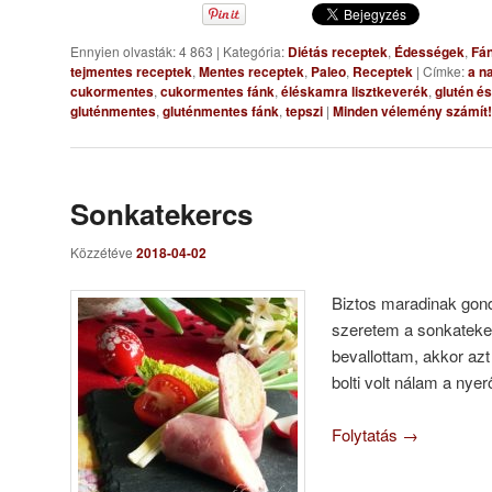
Ennyien olvasták: 4 863
|
Kategória:
Diétás receptek
,
Édességek
,
Fá
tejmentes receptek
,
Mentes receptek
,
Paleo
,
Receptek
|
Címke:
a n
cukormentes
,
cukormentes fánk
,
éléskamra lisztkeverék
,
glutén é
gluténmentes
,
gluténmentes fánk
,
tepszi
|
Minden vélemény számít!
Sonkatekercs
Közzétéve
2018-04-02
Biztos maradinak gon
szeretem a sonkateke
bevallottam, akkor azt 
bolti volt nálam a nyer
Folytatás
→