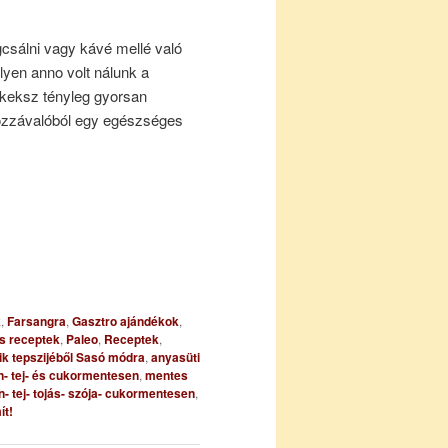
csálni vagy kávé mellé való
yen anno volt nálunk a
 keksz tényleg gyorsan
hozzávalóból egy egészséges
k
,
Farsangra
,
Gasztro ajándékok
,
s receptek
,
Paleo
,
Receptek
,
ik tepszijéből Sasó módra
,
anyasüti
n- tej- és cukormentesen
,
mentes
- tej- tojás- szója- cukormentesen
,
ít!