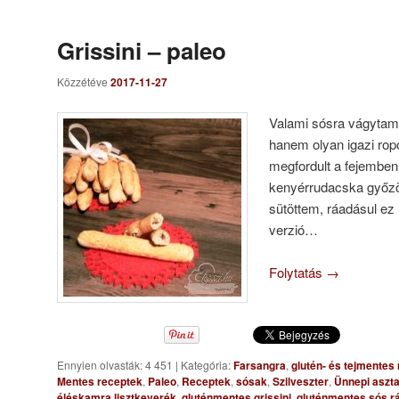
Grissini – paleo
Közzétéve
2017-11-27
Valami sósra vágytam
hanem olyan igazi ropo
megfordult a fejemben
kenyérrudacska győzö
sütöttem, ráadásul ez
verzió…
Folytatás
→
Ennyien olvasták: 4 451
|
Kategória:
Farsangra
,
glutén- és tejmentes
Mentes receptek
,
Paleo
,
Receptek
,
sósak
,
Szilveszter
,
Ünnepi aszta
éléskamra lisztkeverék
,
gluténmentes grissini
,
gluténmentes sós r