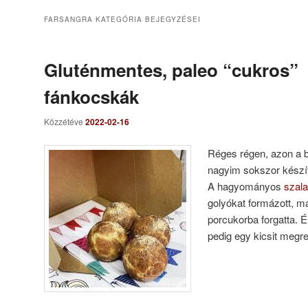
FARSANGRA
KATEGÓRIA BEJEGYZÉSEI
Gluténmentes, paleo “cukros”
fánkocskák
Közzétéve
2022-02-16
Réges régen, azon a b
nagyim sokszor készít
A hagyományos
szal
golyókat formázott, ma
porcukorba forgatta. 
pedig egy kicsit meg