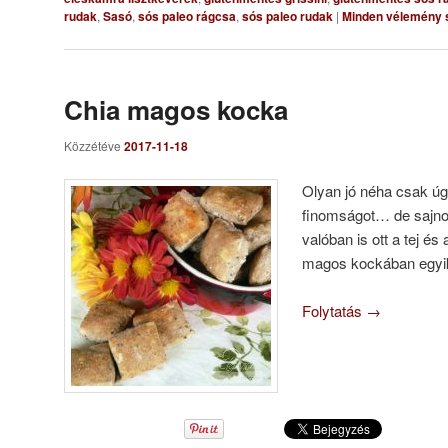
rudak
,
Sasó
,
sós paleo rágcsa
,
sós paleo rudak
|
Minden vélemény 
Chia magos kocka
Közzétéve
2017-11-18
Olyan jó néha csak úg
finomságot… de sajnos
valóban is ott a tej é
magos kockában egyik
Folytatás
→