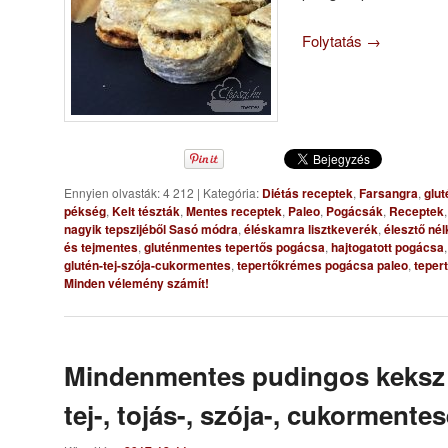
Folytatás
→
Ennyien olvasták: 4 212
|
Kategória:
Diétás receptek
,
Farsangra
,
glut
pékség
,
Kelt tészták
,
Mentes receptek
,
Paleo
,
Pogácsák
,
Receptek
nagyik tepszijéből Sasó módra
,
éléskamra lisztkeverék
,
élesztő nél
és tejmentes
,
gluténmentes tepertős pogácsa
,
hajtogatott pogácsa
glutén-tej-szója-cukormentes
,
tepertőkrémes pogácsa paleo
,
teper
Minden vélemény számít!
Mindenmentes pudingos keksz –
tej-, tojás-, szója-, cukormente