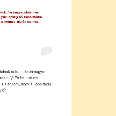
nkok
,
Farsangra
,
glutén- és
agyik tepszijéből Sasó módra
,
s tejmentes
,
glutén mentes
,
dolnak sokan, de én nagyon
rcset 🙂 És ha már ezt
is elárulom, hogy a (jobb fajta)
ő 🙂