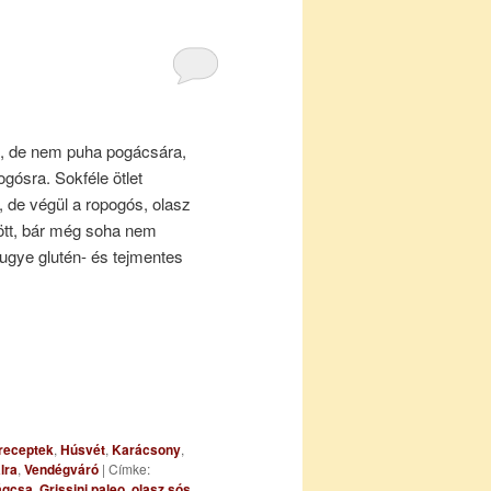
, de nem puha pogácsára,
gósra. Sokféle ötlet
, de végül a ropogós, olasz
tt, bár még soha nem
 ugye glutén- és tejmentes
 receptek
,
Húsvét
,
Karácsony
,
lra
,
Vendégváró
|
Címke:
ágcsa
,
Grissini paleo
,
olasz sós