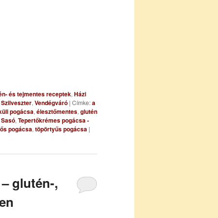
én- és tejmentes receptek
,
Házi
,
Szilveszter
,
Vendégváró
|
Címke:
a
küli pogácsa
,
élesztőmentes
,
glutén
,
Sasó
,
Tepertőkrémes pogácsa -
tős pogácsa
,
töpörtyűs pogácsa
|
 glutén-,
sen