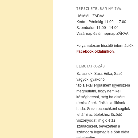
az
a
TEPSZI ÉTELBÁR NYITVA:
Hétfőtől - ZÁRVA
elsődleges
másodlagos
Kedd - Péntekig 11.00 - 17.00
Szombaton 11.00 - 14.00
Vasárnap és ünnepnap ZÁRVA
tartalomra
tartalomra
Folyamatosan frissülő információk
Facebook oldalunkon
.
BEMUTATKOZÁS
Sziasztok, Sass Erika, Sasó
vagyok, gyakorló
táplálékallergiásként igyekszem
megmutatni, hogy nem kell
kétségbeesni, még ha elsőre
rémisztőnek tűnik is a tiltások
hada. Gasztrocoachként segítek
feltárni az ételekhez fűződő
viszonyodat, míg diétás
szakácsként, bevezetlek a
számodra legmegfelelőbb diéta
rejtelmeibe.