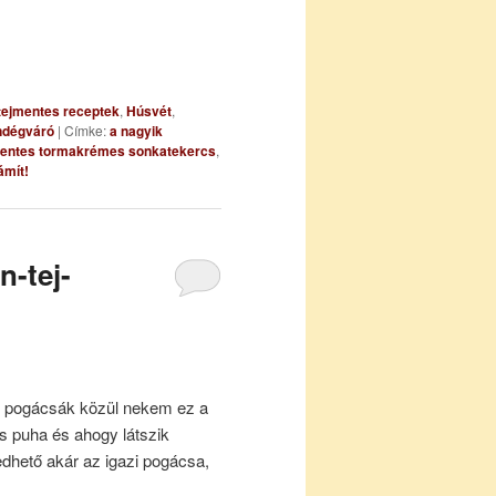
 tejmentes receptek
,
Húsvét
,
ndégváró
|
Címke:
a nagyik
entes tormakrémes sonkatekercs
,
ámít!
-tej-
 pogácsák közül nekem ez a
 puha és ahogy látszik
dhető akár az igazi pogácsa,