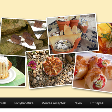
ptek
Konyhapatika
Mentes receptek
Paleo
Fitt tepszi