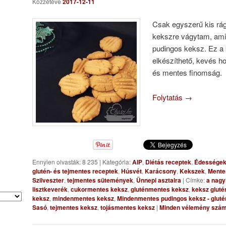
Közzétéve
2017-12-11
Csak egyszerű kis rág
kekszre vágytam, amil
pudingos keksz. Ez a
elkészíthető, kevés 
és mentes finomság.
Folytatás
→
Ennyien olvasták: 8 235
|
Kategória:
AIP
,
Diétás receptek
,
Édessége
glutén- és tejmentes receptek
,
Húsvét
,
Karácsony
,
Kekszek
,
Mente
Szilveszter
,
tejmentes sütemények
,
Ünnepi asztalra
|
Címke:
a nagy
lisztkeverék
,
cukormentes keksz
,
gluténmentes keksz
,
keksz gluté
keksz
,
mindenmentes keksz
,
Mindenmentes pudingos keksz - glutén
Sasó
,
tejmentes keksz
,
tojásmentes keksz
|
Minden vélemény szám