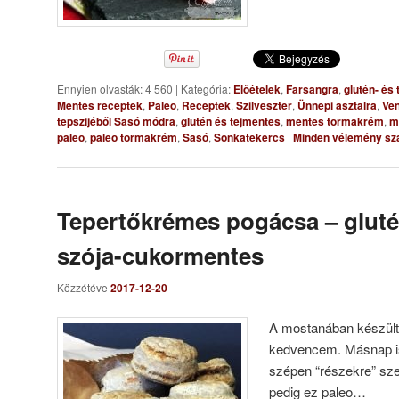
Ennyien olvasták: 4 560
|
Kategória:
Előételek
,
Farsangra
,
glutén- és
Mentes receptek
,
Paleo
,
Receptek
,
Szilveszter
,
Ünnepi asztalra
,
Ve
tepszijéből Sasó módra
,
glutén és tejmentes
,
mentes tormakrém
,
m
paleo
,
paleo tormakrém
,
Sasó
,
Sonkatekercs
|
Minden vélemény sz
Tepertőkrémes pogácsa – glutén
szója-cukormentes
Közzétéve
2017-12-20
A mostanában készült
kedvencem. Másnap is
szépen “részekre” sze
pedig ez paleo…