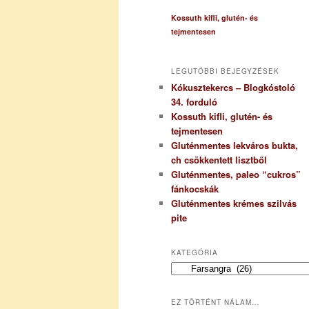
Kossuth kifli, glutén- és
tejmentesen
LEGUTÓBBI BEJEGYZÉSEK
Kókusztekercs – Blogkóstoló
34. forduló
Kossuth kifli, glutén- és
tejmentesen
Gluténmentes lekváros bukta,
ch csökkentett lisztből
Gluténmentes, paleo “cukros”
fánkocskák
Gluténmentes krémes szilvás
pite
KATEGÓRIA
K
a
t
EZ TÖRTÉNT NÁLAM…
e