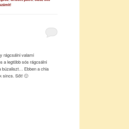
számít!
y rágcsálni valami
 a legtöbb sós rágcsálni
s a búzaliszt… Ebben a chia
 sincs. Sőt! 🙂