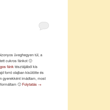
izonyos üveghegyen túl, a
ett cukros fánkot 🙂
agos fánk
tésztájából kis
jd forró olajban kisütötte és
Én gyerekként imádtam, most
reformáltam 🙂
Folytatás
→