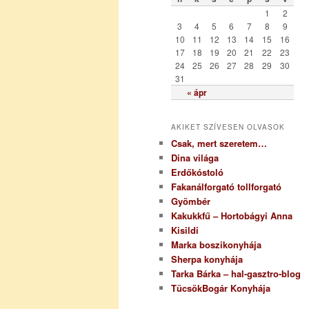
r
1
2
i
3
4
5
6
7
8
9
a
10
11
12
13
14
15
16
17
18
19
20
21
22
23
24
25
26
27
28
29
30
31
« ápr
AKIKET SZÍVESEN OLVASOK
Csak, mert szeretem…
Dina világa
Erdőkóstoló
Fakanálforgató tollforgató
Gyömbér
Kakukkfű – Hortobágyi Anna
Kisildi
Marka boszikonyhája
Sherpa konyhája
Tarka Bárka – hal-gasztro-blog
TücsökBogár Konyhája