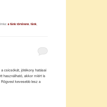
ímke:
a fánk története
,
fánk
,
a csicsókát, jótékony hatásai
tt használható, akkor miért is
i? Rögvest kevesebb lesz a