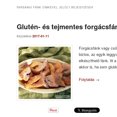
FARSANGI FÁNK
CÍMKÉVEL JELÖLT BEJEGYZÉSEK
Glutén- és tejmentes forgácsfá
Közzétéve
2017-01-11
Forgácsfánk vagy csör
biztos, az egyik legg
elkészíthető fánk. Itt
akkor is, ha sem gluté
Folytatás
→