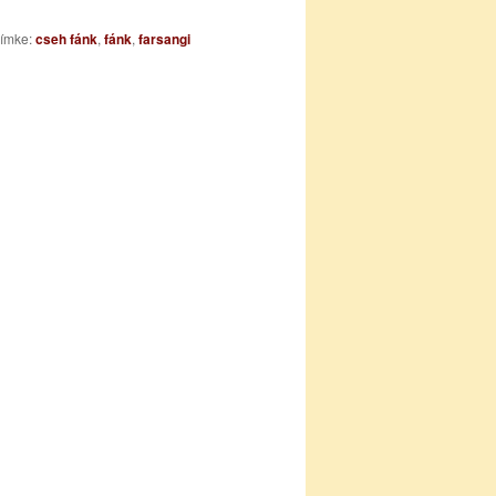
ímke:
cseh fánk
,
fánk
,
farsangi