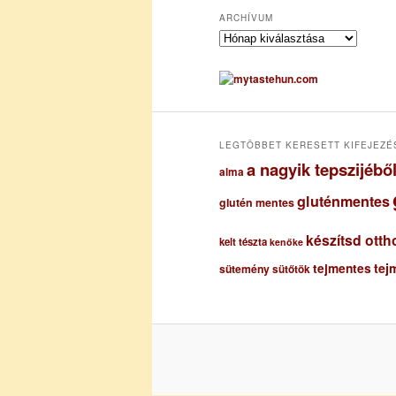
ARCHÍVUM
A
r
c
h
í
v
u
LEGTÖBBET KERESETT KIFEJEZÉ
m
a nagyik tepszijéb
alma
gluténmentes
glutén mentes
készítsd otth
kelt tészta
kenőke
tejmentes
tej
sütemény
sütőtök