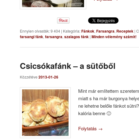
Ennyien olvasták: 9 404
|
Kategória:
Fánkok
,
Farsangra
,
Receptek
|
C
farsangi fánk
,
farsangra
,
szalagos fánk
|
Minden vélemény számít!
Csicsókafánk – a sütőből
Közzétéve
2013-01-26
Mint már említettem szeretem 
miatt s ha már burgonya helye
ne lehetne belőle fánkot sütn
kalória benne 🙂
Folytatás
→