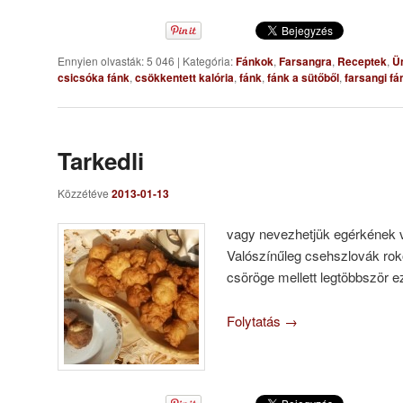
Ennyien olvasták: 5 046
|
Kategória:
Fánkok
,
Farsangra
,
Receptek
,
Ün
csicsóka fánk
,
csökkentett kalória
,
fánk
,
fánk a sütőből
,
farsangi fá
Tarkedli
Közzétéve
2013-01-13
vagy nevezhetjük egérkének 
Valószínűleg csehszlovák ro
csöröge mellett legtöbbször 
Folytatás
→