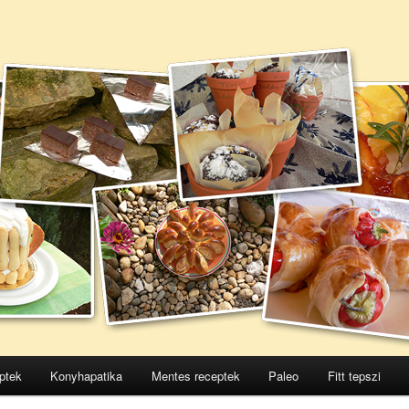
ptek
Konyhapatika
Mentes receptek
Paleo
Fitt tepszi