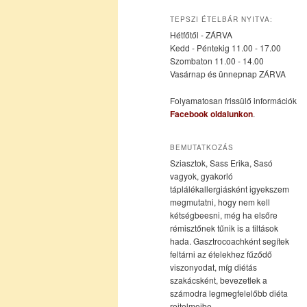
az
a
TEPSZI ÉTELBÁR NYITVA:
Hétfőtől - ZÁRVA
elsődleges
másodlagos
Kedd - Péntekig 11.00 - 17.00
Szombaton 11.00 - 14.00
Vasárnap és ünnepnap ZÁRVA
tartalomra
tartalomra
Folyamatosan frissülő információk
Facebook oldalunkon
.
BEMUTATKOZÁS
Sziasztok, Sass Erika, Sasó
vagyok, gyakorló
táplálékallergiásként igyekszem
megmutatni, hogy nem kell
kétségbeesni, még ha elsőre
rémisztőnek tűnik is a tiltások
hada. Gasztrocoachként segítek
feltárni az ételekhez fűződő
viszonyodat, míg diétás
szakácsként, bevezetlek a
számodra legmegfelelőbb diéta
rejtelmeibe.