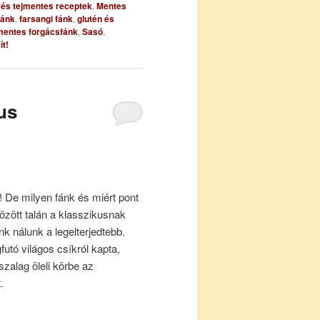
- és tejmentes receptek
,
Mentes
fánk
,
farsangi fánk
,
glutén és
mentes forgácsfánk
,
Sasó
,
t!
us
! De milyen fánk és miért pont
özött talán a klasszikusnak
k nálunk a legelterjedtebb.
futó világos csíkról kapta,
szalag öleli körbe az
.