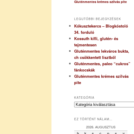
Gluténmentes krémes szilvás pite
LEGUTÓBBI BEJEGYZÉSEK
Kókusztekercs – Blogkóstoló
34. forduló
Kossuth kifli, glutén- és
tejmentesen
Gluténmentes lekváros bukta,
ch csökkentett lisztből
Gluténmentes, paleo “cukros”
fánkocskák
Gluténmentes krémes szilvás
pite
KATEGÓRIA
K
a
t
EZ TÖRTÉNT NÁLAM…
e
g
2026. AUGUSZTUS
ó
h
k
s
c
p
s
v