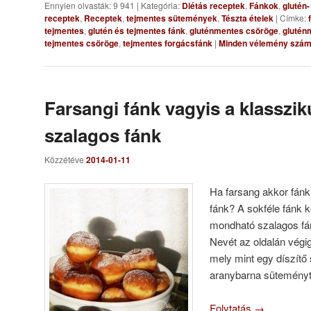
Ennyien olvasták: 9 941
|
Kategória:
Diétás receptek
,
Fánkok
,
glutén
receptek
,
Receptek
,
tejmentes sütemények
,
Tészta ételek
|
Címke:
tejmentes
,
glutén és tejmentes fánk
,
gluténmentes csöröge
,
glutén
tejmentes csöröge
,
tejmentes forgácsfánk
|
Minden vélemény számí
Farsangi fánk vagyis a klasszik
szalagos fánk
Közzétéve
2014-01-11
Ha farsang akkor fánk
fánk? A sokféle fánk k
mondható szalagos fán
Nevét az oldalán végig
mely mint egy díszítő 
aranybarna süteményt
Folytatás
→