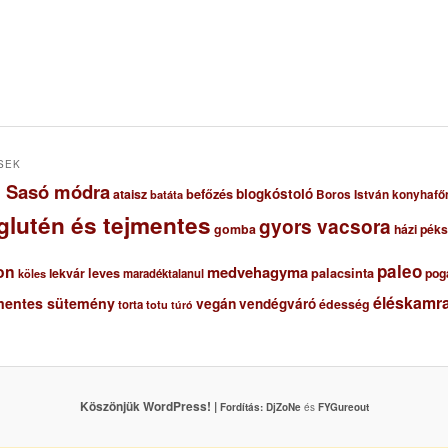
SEK
ől Sasó módra
blogkóstoló
ataisz
befőzés
Boros István konyhafő
batáta
glutén és tejmentes
gyors vacsora
gomba
házi pék
paleo
on
medvehagyma
lekvár
leves
palacsinta
pog
maradéktalanul
köles
éléskamra
mentes sütemény
vegán
vendégváró
édesség
torta
totu
túró
Köszönjük WordPress! |
Fordítás:
DjZoNe
és
FYGureout