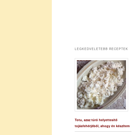
LEGKEDVELETEBB RECEPTEK
Totu, azaz túró helyettesítő
tojásfehérjéből, ahogy én készítem