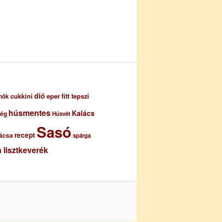
dió
eper
cukkini
fitt tepszi
nök
húsmentes
Kalács
ség
Húsvét
Sasó
recept
ácsa
spárga
 lisztkeverék