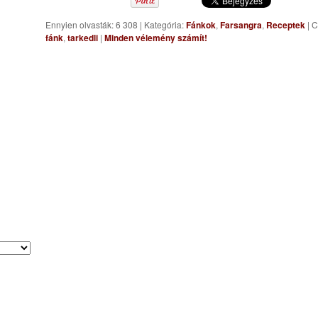
Ennyien olvasták: 6 308
|
Kategória:
Fánkok
,
Farsangra
,
Receptek
|
C
fánk
,
tarkedli
|
Minden vélemény számít!