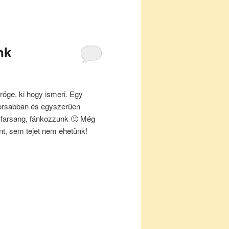
nk
öge, ki hogy ismeri. Egy
yorsabban és egyszerűen
 a farsang, fánkozzunk 🙂 Még
nt, sem tejet nem ehetünk!