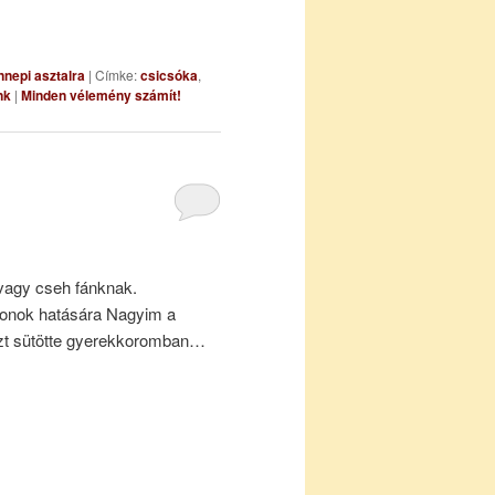
nepi asztalra
|
Címke:
csicsóka
,
nk
|
Minden vélemény számít!
vagy cseh fánknak.
konok hatására Nagyim a
ezt sütötte gyerekkoromban…