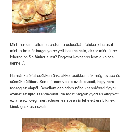
Mint már említettem szeretem a csicsókát, jótékony hatásai
miatt s ha már burgonya helyett használható, akkor miért is ne
lehetne belőle fánkot sütni? Rögvest kevesebb lesz a kalória
benne 🙂
Ha már kalóriát csökkentünk, akkor csökkentsük még tovább és
süssük sütőben. Semmit nem von le az értékéből, hogy nem
tocsog az olajtól. Bevallom családom néha kétkedéssel figyeli
ezeket az újító szándékokat, de most nagyon gyorsan elfogyott
ez a fánk, főleg, mert édesen és sósan is lehetett enni, kinek
kinek gusztusa szerint.