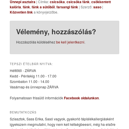
Ünnepi asztalra
| Címke:
csicsóka
,
csicsóka fánk
,
csökkentett
kalória
,
fánk
,
fánk a sütőből
,
farsangi fánk
| Szerző:
saso
|
Közvetlen link
a könyvjelzőbe.
Vélemény, hozzászólás?
Hozzászólás küldéséhez
be kell jelentkezni
.
TEPSZI ÉTELBÁR NYITVA:
Hétfőtől - ZÁRVA
Kedd - Péntekig 11.00 - 17.00
Szombaton 11.00 - 14.00
Vasárnap és ünnepnap ZÁRVA
Folyamatosan frissülő információk
Facebook oldalunkon
.
BEMUTATKOZÁS
Sziasztok, Sass Erika, Sasó vagyok, gyakorló táplálékallergiásként
igyekszem megmutatni, hogy nem kell kétségbeesni, még ha elsőre