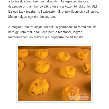
a tojással, sóval, krémsajttal együtt. Az egészet alaposan
összegyúrom, amikor elválik a tészta a kezemtől akkor jó. DE!
Ez egy lágy tészta, ne lisztezzük túl, ennek ilyennek kell lennie.
Meleg helyen egy órát kelesztem.
A megkelt tésztát olajos kézzel kis gömböcökké formálom, de
nem gyúrom már, csak lecsípem a tésztából, lágyan
megformázom és teszem a sütőpapírral bélelt tepsire.