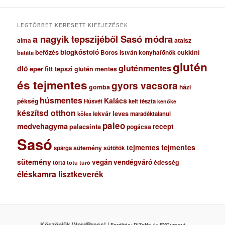
u
m
LEGTÖBBET KERESETT KIFEJEZÉSEK
a nagyik tepszijéből Sasó módra
ataisz
alma
blogkóstoló
befőzés
cukkini
Boros István konyhafőnök
batáta
glutén
gluténmentes
dió
eper
fitt tepszi
glutén mentes
és tejmentes
gyors vacsora
gomba
házi
húsmentes
Kalács
pékség
Húsvét
kelt tészta
kenőke
készítsd otthon
lekvár
leves
maradéktalanul
köles
paleo
medvehagyma
recept
palacsinta
pogácsa
Sasó
tejmentes
tejmentes
sütemény
spárga
sütőtök
sütemény
vegán
vendégváró
édesség
torta
totu
túró
éléskamra lisztkeverék
Köszönjük WordPress! |
Fordítás:
DjZoNe
és
FYGureout