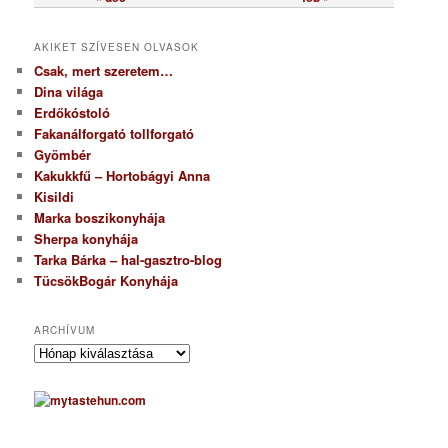
AKIKET SZÍVESEN OLVASOK
Csak, mert szeretem…
Dina világa
Erdőkóstoló
Fakanálforgató tollforgató
Gyömbér
Kakukkfű – Hortobágyi Anna
Kisildi
Marka boszikonyhája
Sherpa konyhája
Tarka Bárka – hal-gasztro-blog
TücsökBogár Konyhája
ARCHÍVUM
A
r
c
h
í
v