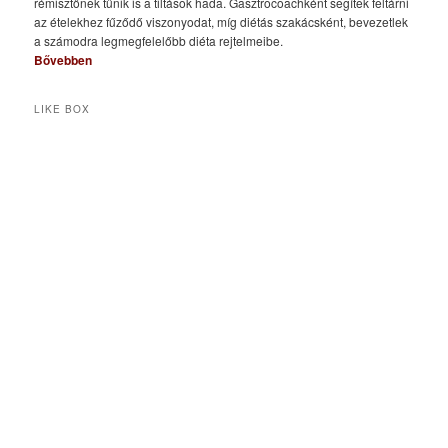
rémisztőnek tűnik is a tiltások hada. Gasztrocoachként segítek feltárni
az ételekhez fűződő viszonyodat, míg diétás szakácsként, bevezetlek
a számodra legmegfelelőbb diéta rejtelmeibe.
Bővebben
LIKE BOX