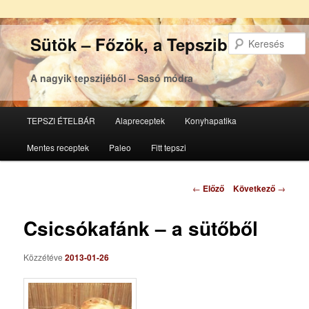
Sütök – Főzök, a Tepsziből
A nagyik tepszijéből – Sasó módra
Főmenü
TEPSZI ÉTELBÁR
Alapreceptek
Konyhapatika
Tovább
Tovább
Mentes receptek
Paleo
Fitt tepszi
az
a
elsődleges
másodlagos
Bejegyzés
←
Előző
Következő
→
navigáció
tartalomra
tartalomra
Csicsókafánk – a sütőből
Közzétéve
2013-01-26