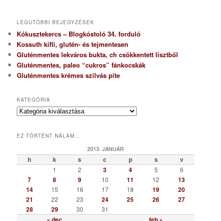
LEGUTÓBBI BEJEGYZÉSEK
Kókusztekercs – Blogkóstoló 34. forduló
Kossuth kifli, glutén- és tejmentesen
Gluténmentes lekváros bukta, ch csökkentett lisztből
Gluténmentes, paleo “cukros” fánkocskák
Gluténmentes krémes szilvás pite
KATEGÓRIA
K
a
t
EZ TÖRTÉNT NÁLAM…
e
g
2013. JANUÁR
ó
h
k
s
c
p
s
v
r
1
2
3
4
5
6
i
7
8
9
10
11
12
13
a
14
15
16
17
18
19
20
21
22
23
24
25
26
27
28
29
30
31
« dec
feb »