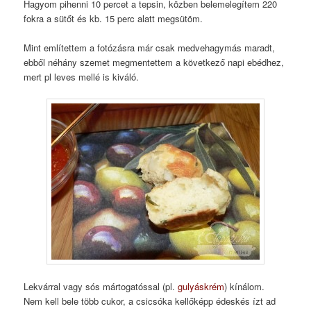
Hagyom pihenni 10 percet a tepsin, közben belemelegítem 220
fokra a sütőt és kb. 15 perc alatt megsütöm.
Mint említettem a fotózásra már csak medvehagymás maradt,
ebből néhány szemet megmentettem a következő napi ebédhez,
mert pl leves mellé is kiváló.
Lekvárral vagy sós mártogatóssal (pl.
gulyáskrém
) kínálom.
Nem kell bele több cukor, a csicsóka kellőképp édeskés ízt ad