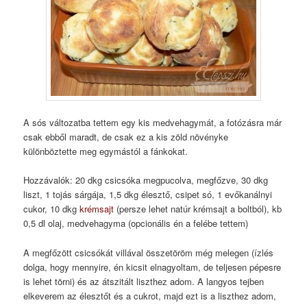
A sós változatba tettem egy kis medvehagymát, a fotózásra már
csak ebből maradt, de csak ez a kis zöld növényke
különböztette meg egymástól a fánkokat.
Hozzávalók: 20 dkg csicsóka megpucolva, megfőzve, 30 dkg
liszt, 1 tojás sárgája, 1,5 dkg élesztő, csipet só, 1 evőkanálnyi
cukor, 10 dkg
krémsajt
(persze lehet natúr krémsajt a boltból), kb
0,5 dl olaj, medvehagyma (opcionális én a felébe tettem)
A megfőzött csicsókát villával összetöröm még melegen (ízlés
dolga, hogy mennyire, én kicsit elnagyoltam, de teljesen pépesre
is lehet törni) és az átszitált liszthez adom. A langyos tejben
elkeverem az élesztőt és a cukrot, majd ezt is a liszthez adom,