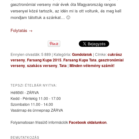
gasztronómiai verseny már évek óta Magyarország rangos
versenyei közé tartozik, az idén mi is ott voltunk, és meg kell
mondjam tátottuk a szánkat… 🙂
Folytatás
→
Ennyien olvasták: 5 889
|
Kategória:
Gondolatok
|
Címke:
cukrász
verseny
,
Farsang Kupa 2015
,
Farsang Kupa Tata
,
gasztronómiai
verseny
,
szakács verseny
,
Tata
|
Minden vélemény számít!
TEPSZI ÉTELBÁR NYITVA:
Hétfőtől - ZÁRVA
Kedd - Péntekig 11.00 - 17.00
Szombaton 11.00 - 14.00
Vasárnap és ünnepnap ZÁRVA
Folyamatosan frissülő információk
Facebook oldalunkon
.
BEMUTATKOZÁS