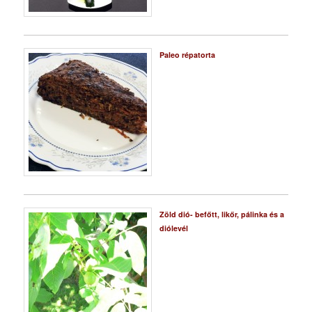
Paleo répatorta
Zöld dió- befőtt, likőr, pálinka és a
diólevél