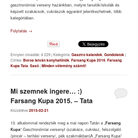
gasztronómiai verseny hazánkban, melyre tanulók/iskolák és
képzett szakácsok, cukrászok egyaránt jelentkezhetnek, több
kategóriában.
Folytatás
→
Ennyien olvasták: 4 229
|
Kategória:
Gasztro kalandok
,
Gondolatok
|
Címke:
Boros István konyhafőnök
,
Farsang Kupa 2016
,
Farsang
Kupa Tata
,
Sasó
|
Minden vélemény számít!
Mi szemnek ingere… :)
Farsang Kupa 2015. – Tata
Közzétéve
2015-02-21
13. alkalommal rendezték meg a mai napon Tatán a „
Farsang
Kupa
” Gasztronómiai versenyt (szakács, cukrász, felszolgáló
/pincér – terítési verseny/, pék szakmákban)A „Farsang Kupa”