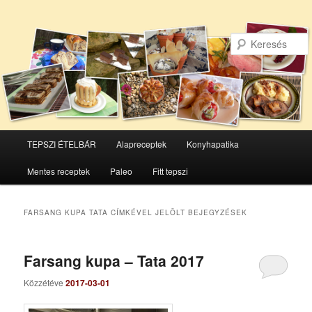
Főmenü
TEPSZI ÉTELBÁR
Alapreceptek
Konyhapatika
Tovább
Tovább
Mentes receptek
Paleo
Fitt tepszi
az
a
elsődleges
másodlagos
FARSANG KUPA TATA
CÍMKÉVEL JELÖLT BEJEGYZÉSEK
tartalomra
tartalomra
Farsang kupa – Tata 2017
Közzétéve
2017-03-01