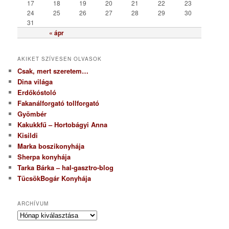
17
18
19
20
21
22
23
24
25
26
27
28
29
30
31
« ápr
AKIKET SZÍVESEN OLVASOK
Csak, mert szeretem…
Dina világa
Erdőkóstoló
Fakanálforgató tollforgató
Gyömbér
Kakukkfű – Hortobágyi Anna
Kisildi
Marka boszikonyhája
Sherpa konyhája
Tarka Bárka – hal-gasztro-blog
TücsökBogár Konyhája
ARCHÍVUM
A
r