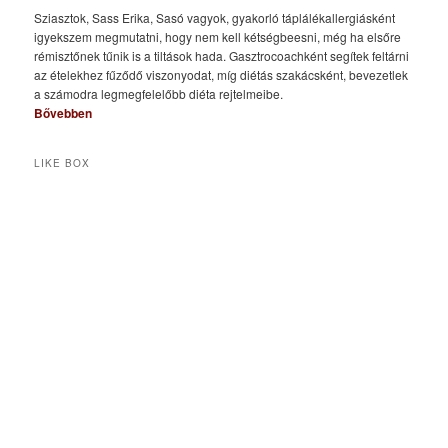
Sziasztok, Sass Erika, Sasó vagyok, gyakorló táplálékallergiásként
igyekszem megmutatni, hogy nem kell kétségbeesni, még ha elsőre
rémisztőnek tűnik is a tiltások hada. Gasztrocoachként segítek feltárni
az ételekhez fűződő viszonyodat, míg diétás szakácsként, bevezetlek
a számodra legmegfelelőbb diéta rejtelmeibe.
Bővebben
LIKE BOX