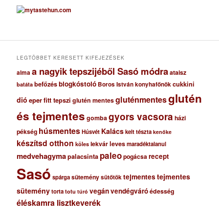
c
h
í
v
u
m
LEGTÖBBET KERESETT KIFEJEZÉSEK
a nagyik tepszijéből Sasó módra
ataisz
alma
blogkóstoló
befőzés
cukkini
Boros István konyhafőnök
batáta
glutén
gluténmentes
dió
eper
fitt tepszi
glutén mentes
és tejmentes
gyors vacsora
gomba
házi
húsmentes
Kalács
pékség
Húsvét
kelt tészta
kenőke
készítsd otthon
lekvár
leves
maradéktalanul
köles
paleo
medvehagyma
recept
palacsinta
pogácsa
Sasó
tejmentes
tejmentes
sütemény
spárga
sütőtök
sütemény
vegán
vendégváró
édesség
torta
totu
túró
éléskamra lisztkeverék