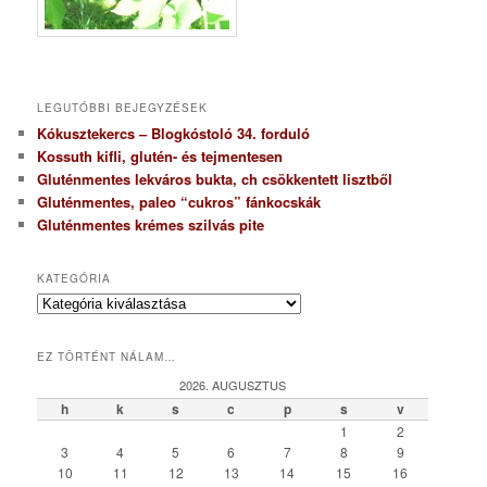
LEGUTÓBBI BEJEGYZÉSEK
Kókusztekercs – Blogkóstoló 34. forduló
Kossuth kifli, glutén- és tejmentesen
Gluténmentes lekváros bukta, ch csökkentett lisztből
Gluténmentes, paleo “cukros” fánkocskák
Gluténmentes krémes szilvás pite
KATEGÓRIA
K
a
t
EZ TÖRTÉNT NÁLAM…
e
g
2026. AUGUSZTUS
ó
h
k
s
c
p
s
v
r
1
2
i
3
4
5
6
7
8
9
a
10
11
12
13
14
15
16