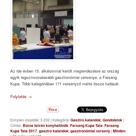
Az ide évben 15. alkalommal került megrendezésre az ország
egyik legszínvonalasabb gasztronómiai versenye, a Farsang
Kupa. Több kategóriában 171 versenyző mérte össze tudását.
Folytatás
→
Ennyien olvasták: 3 232
|
Kategória:
Gasztro kalandok
,
Gondolatok
|
Címke:
Boros István konyhafőnök
,
Farsang Kupa Tata
,
Farsang
Kupa Tata 2017
,
gasztro kalandok
,
gasztronómiai verseny
|
Minden