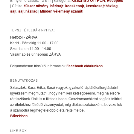
Ennyien olvasták: 12 811
|
Kategória:
KÉSZÍTSD OTTHON
,
Receptek
|
Címke:
fűszer növény
,
házisajt
,
kecskesajt
,
kecskesajt házilag
,
sajt
,
sajt házilag
|
Minden vélemény számít!
TEPSZI ÉTELBÁR NYITVA:
Hétfőtől - ZÁRVA
Kedd - Péntekig 11.00 - 17.00
Szombaton 11.00 - 14.00
Vasárnap és ünnepnap ZÁRVA
Folyamatosan frissülő információk
Facebook oldalunkon
.
BEMUTATKOZÁS
Sziasztok, Sass Erika, Sasó vagyok, gyakorló táplálékallergiásként
igyekszem megmutatni, hogy nem kell kétségbeesni, még ha elsőre
rémisztőnek tűnik is a tiltások hada. Gasztrocoachként segítek feltárni
az ételekhez fűződő viszonyodat, míg diétás szakácsként, bevezetlek
a számodra legmegfelelőbb diéta rejtelmeibe.
Bővebben
LIKE BOX