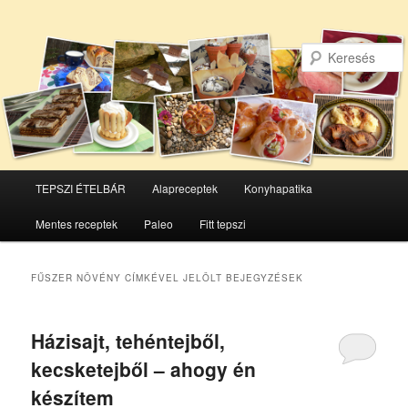
Főmenü
TEPSZI ÉTELBÁR
Alapreceptek
Konyhapatika
Tovább
Tovább
Mentes receptek
Paleo
Fitt tepszi
az
a
elsődleges
másodlagos
FŰSZER NÖVÉNY
CÍMKÉVEL JELÖLT BEJEGYZÉSEK
tartalomra
tartalomra
Házisajt, tehéntejből,
kecsketejből – ahogy én
készítem