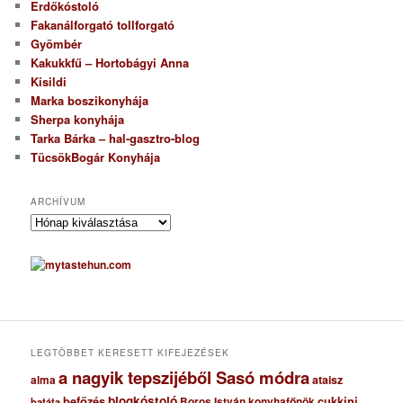
Erdőkóstoló
Fakanálforgató tollforgató
Gyömbér
Kakukkfű – Hortobágyi Anna
Kisildi
Marka boszikonyhája
Sherpa konyhája
Tarka Bárka – hal-gasztro-blog
TücsökBogár Konyhája
ARCHÍVUM
A
r
c
h
í
v
u
m
LEGTÖBBET KERESETT KIFEJEZÉSEK
a nagyik tepszijéből Sasó módra
ataisz
alma
blogkóstoló
befőzés
cukkini
Boros István konyhafőnök
batáta