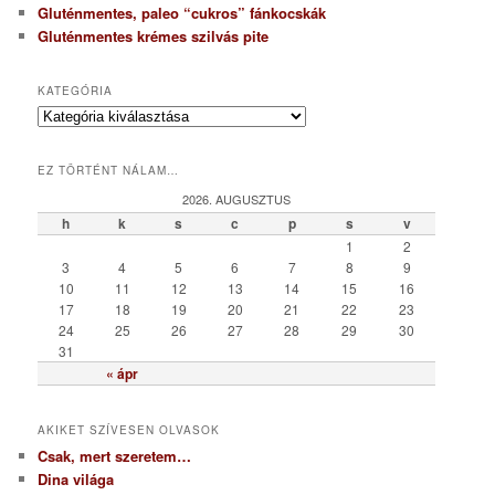
Gluténmentes, paleo “cukros” fánkocskák
Gluténmentes krémes szilvás pite
KATEGÓRIA
K
a
t
EZ TÖRTÉNT NÁLAM…
e
g
2026. AUGUSZTUS
ó
h
k
s
c
p
s
v
r
1
2
i
3
4
5
6
7
8
9
a
10
11
12
13
14
15
16
17
18
19
20
21
22
23
24
25
26
27
28
29
30
31
« ápr
AKIKET SZÍVESEN OLVASOK
Csak, mert szeretem…
Dina világa