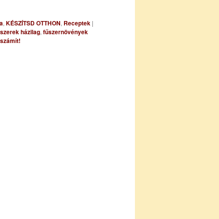
a
,
KÉSZÍTSD OTTHON
,
Receptek
|
űszerek házilag
,
fűszernövények
számít!