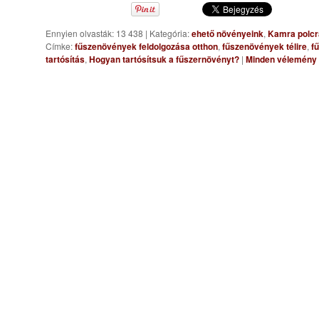
Ennyien olvasták: 13 438
|
Kategória:
ehető növényeink
,
Kamra polcr
Címke:
fűszenövények feldolgozása otthon
,
fűszenövények télire
,
f
tartósítás
,
Hogyan tartósítsuk a fűszernövényt?
|
Minden vélemény 