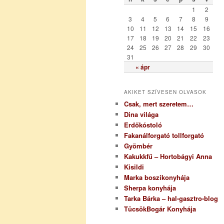
r
1
2
i
3
4
5
6
7
8
9
a
10
11
12
13
14
15
16
17
18
19
20
21
22
23
24
25
26
27
28
29
30
31
« ápr
AKIKET SZÍVESEN OLVASOK
Csak, mert szeretem…
Dina világa
Erdőkóstoló
Fakanálforgató tollforgató
Gyömbér
Kakukkfű – Hortobágyi Anna
Kisildi
Marka boszikonyhája
Sherpa konyhája
Tarka Bárka – hal-gasztro-blog
TücsökBogár Konyhája