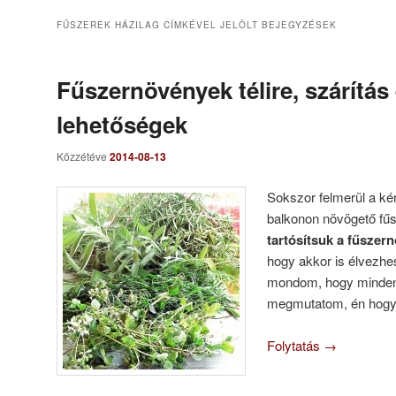
FŰSZEREK HÁZILAG
CÍMKÉVEL JELÖLT BEJEGYZÉSEK
Fűszernövények télire, szárítás
lehetőségek
Közzétéve
2014-08-13
Sokszor felmerül a ké
balkonon növögető f
tartósítsuk a fűszer
hogy akkor is élvezh
mondom, hogy minden 
megmutatom, én hogy 
Folytatás
→