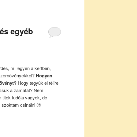
 és egyéb
rdés, mi legyen a kertben,
űszernövényekkel?
Hogyan
növényt?
Hogy tegyük el télire,
essük a zamatát? Nem
titok tudója vagyok, de
szoktam csinálni 🙂