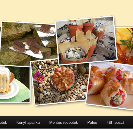
ptek
Konyhapatika
Mentes receptek
Paleo
Fitt tepszi