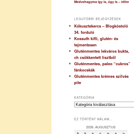
Medvehagyma így is, úgy is – télire
LEGUTÓBBI BEJEGYZÉSEK
Kókusztekercs – Blogkóstoló
34. forduló
Kossuth kifli, glutén- és
tejmentesen
Gluténmentes lekváros bukta,
ch csökkentett lisztből
Gluténmentes, paleo “cukros”
fánkocskák
Gluténmentes krémes szilvás
pite
KATEGÓRIA
K
a
t
EZ TÖRTÉNT NÁLAM…
e
g
2026. AUGUSZTUS
ó
h
k
s
c
p
s
v