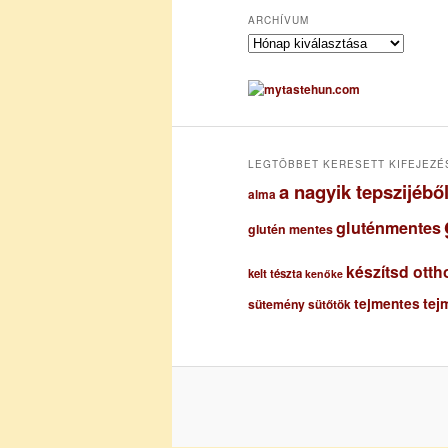
ARCHÍVUM
A
r
c
h
í
v
u
LEGTÖBBET KERESETT KIFEJEZÉ
m
a nagyik tepszijéb
alma
gluténmentes
glutén mentes
készítsd otth
kelt tészta
kenőke
tejmentes
tej
sütemény
sütőtök