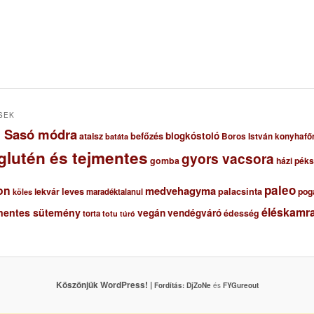
SEK
ől Sasó módra
blogkóstoló
ataisz
befőzés
Boros István konyhafő
batáta
glutén és tejmentes
gyors vacsora
gomba
házi pék
paleo
on
medvehagyma
lekvár
leves
palacsinta
pog
maradéktalanul
köles
éléskamra
mentes sütemény
vegán
vendégváró
édesség
torta
totu
túró
Köszönjük WordPress! |
Fordítás:
DjZoNe
és
FYGureout