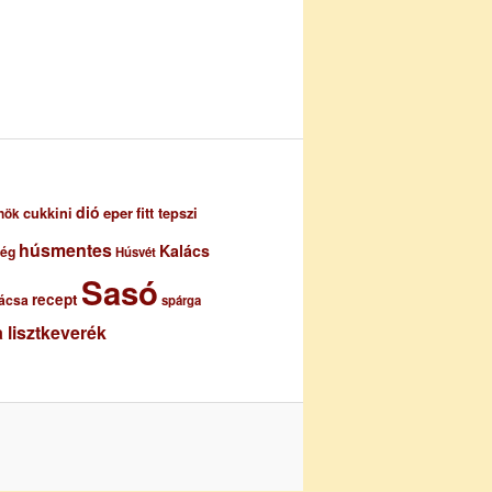
dió
eper
cukkini
fitt tepszi
nök
húsmentes
Kalács
ség
Húsvét
Sasó
recept
ácsa
spárga
 lisztkeverék