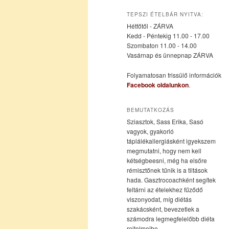
az
a
TEPSZI ÉTELBÁR NYITVA:
Hétfőtől - ZÁRVA
elsődleges
másodlagos
Kedd - Péntekig 11.00 - 17.00
Szombaton 11.00 - 14.00
Vasárnap és ünnepnap ZÁRVA
tartalomra
tartalomra
Folyamatosan frissülő információk
Facebook oldalunkon
.
BEMUTATKOZÁS
Sziasztok, Sass Erika, Sasó
vagyok, gyakorló
táplálékallergiásként igyekszem
megmutatni, hogy nem kell
kétségbeesni, még ha elsőre
rémisztőnek tűnik is a tiltások
hada. Gasztrocoachként segítek
feltárni az ételekhez fűződő
viszonyodat, míg diétás
szakácsként, bevezetlek a
számodra legmegfelelőbb diéta
rejtelmeibe.